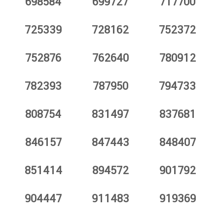
698584
699727
717700
725339
728162
752372
752876
762640
780912
782393
787950
794733
808754
831497
837681
846157
847443
848407
851414
894572
901792
904447
911483
919369