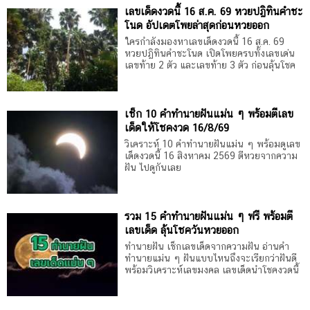
เลขเด็ดงวดนี้ 16 ส.ค. 69 หวยปฏิทินคำชะ
โนด อัปเดตโพยล่าสุดก่อนหวยออก
ใครกำลังมองหาเลขเด็ดงวดนี้ 16 ส.ค. 69
หวยปฏิทินคำชะโนด เปิดโพยครบทั้งเลขเด่น
เลขท้าย 2 ตัว และเลขท้าย 3 ตัว ก่อนลุ้นโชค
เช็ก 10 คำทำนายฝันแม่น ๆ พร้อมตีเลข
เด็ดให้โชคงวด 16/8/69
วิเคราะห์ 10 คำทำนายฝันแม่น ๆ พร้อมดูเลข
เด็ดงวดนี้ 16 สิงหาคม 2569 ตีหวยจากความ
ฝัน ไปดูกันเลย
รวม 15 คำทำนายฝันแม่น ๆ ฟรี พร้อมตี
เลขเด็ด ลุ้นโชควันหวยออก
ทำนายฝัน เช็กเลขเด็ดจากความฝัน อ่านคำ
ทำนายแม่น ๆ ฝันแบบไหนถึงจะเรียกว่าฝันดี
พร้อมวิเคราะห์เลขมงคล เลขเด็ดนำโชคงวดนี้