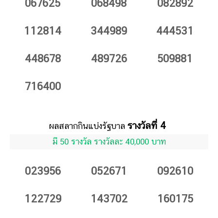
067625
068498
082892
112814
344989
444531
448678
489726
509881
716400
รางวัลที่ 4
ผลสลากกินแบ่งรัฐบาล
มี 50 รางวัล รางวัลละ 40,000 บาท
023956
052671
092610
122729
143702
160175