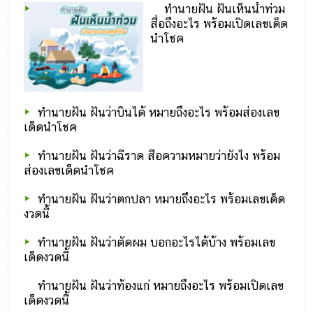
ทำนายฝัน ฝันเห็นน้ำท่วม
สื่อถึงอะไร พร้อมเปิดเลขเด็ด
นำโชค
ทำนายฝัน ฝันว่าบินได้ หมายถึงอะไร พร้อมส่องเลข
เด็ดนำโชค
ทำนายฝัน ฝันว่าฉี่ราด สื่อความหมายว่ายังไง พร้อม
ส่องเลขเด็ดนำโชค
ทำนายฝัน ฝันว่าตกปลา หมายถึงอะไร พร้อมเลขเด็ด
งวดนี้
ทำนายฝัน ฝันว่าตัดผม บอกอะไรได้บ้าง พร้อมเลข
เด็ดงวดนี้
ทำนายฝัน ฝันว่าท้องแก่ หมายถึงอะไร พร้อมเปิดเลข
เด็ดงวดนี้