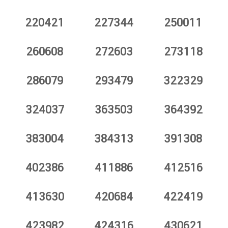
220421
227344
250011
260608
272603
273118
286079
293479
322329
324037
363503
364392
383004
384313
391308
402386
411886
412516
413630
420684
422419
423982
424316
430621