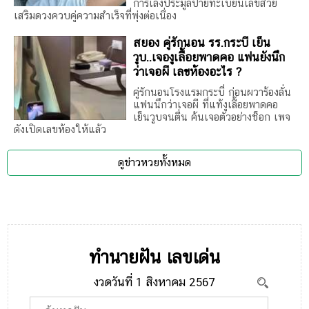
การเล็งประมูลป้ายทะเบียนเลขสวย
เสริมดวงควบคู่ความสำเร็จที่พุ่งต่อเนื่อง
สยอง คู่รักนอน รร.กระบี่ เย็น
วูบ..เจองูเลื้อยพาดคอ แฟนยังนึก
ว่าเจอผี เลขห้องอะไร ?
คู่รักนอนโรงแรมกระบี่ ก่อนผวาร้องลั่น
แฟนนึกว่าเจอผี ที่แท้งูเลื้อยพาดคอ
เย็นวูบจนตื่น ค้นเจอตัวอย่างช็อก เพจ
ดังเปิดเลขห้องให้แล้ว
ดูข่าวหวยทั้งหมด
ทำนายฝัน เลขเด่น
งวดวันที่ 1 สิงหาคม 2567