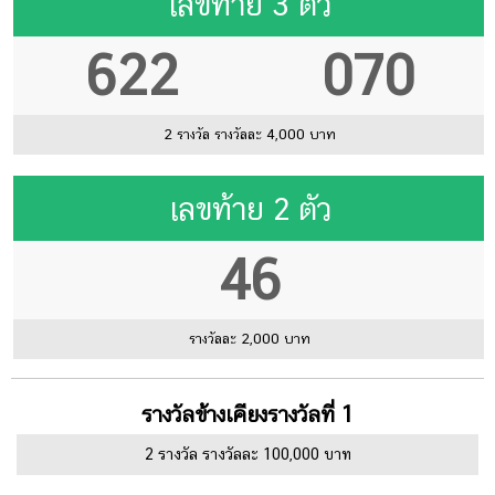
เลขท้าย 3 ตัว
622
070
2 รางวัล รางวัลละ 4,000 บาท
เลขท้าย 2 ตัว
46
รางวัลละ 2,000 บาท
รางวัลข้างเคียงรางวัลที่ 1
2 รางวัล รางวัลละ 100,000 บาท