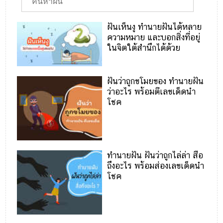
ฝันเห็นงู ทำนายฝันได้หลาย
ความหมาย และบอกสิ่งที่อยู่
ในจิตใต้สำนึกได้ด้วย
ฝันว่าถูกขโมยของ ทำนายฝัน
ว่าอะไร พร้อมตีเลขเด็ดนำ
โชค
ทำนายฝัน ฝันว่าถูกไล่ล่า สื่อ
ถึงอะไร พร้อมส่องเลขเด็ดนำ
โชค