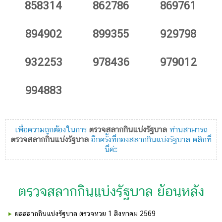
858314
862786
869761
894902
899355
929798
932253
978436
979012
994883
เพื่อความถูกต้องในการ
ตรวจสลากกินแบ่งรัฐบาล
ท่านสามารถ
ตรวจสลากกินแบ่งรัฐบาล
อีกครั้งที่กองสลากกินแบ่งรัฐบาล คลิกที่
นี่ค่ะ
ตรวจสลากกินแบ่งรัฐบาล ย้อนหลัง
ผลสลากกินแบ่งรัฐบาล ตรวจหวย 1 สิงหาคม 2569