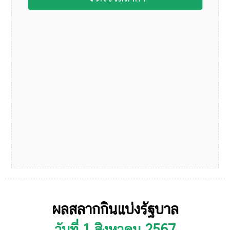
ผลสลากกินแบ่งรัฐบาล
วันที่ 1 สิงหาคม 2567