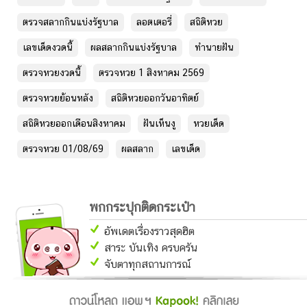
ตรวจสลากกินแบ่งรัฐบาล
ลอตเตอรี่
สถิติหวย
เลขเด็ดงวดนี้
ผลสลากกินแบ่งรัฐบาล
ทํานายฝัน
ตรวจหวยงวดนี้
ตรวจหวย 1 สิงหาคม 2569
ตรวจหวยย้อนหลัง
สถิติหวยออกวันอาทิตย์
สถิติหวยออกเดือนสิงหาคม
ฝันเห็นงู
หวยเด็ด
ตรวจหวย 01/08/69
ผลสลาก
เลขเด็ด
พกกระปุกติดกระเป๋า
อัพเดตเรื่องราวสุดฮิต
สาระ บันเทิง ครบครัน
จับตาทุกสถานการณ์