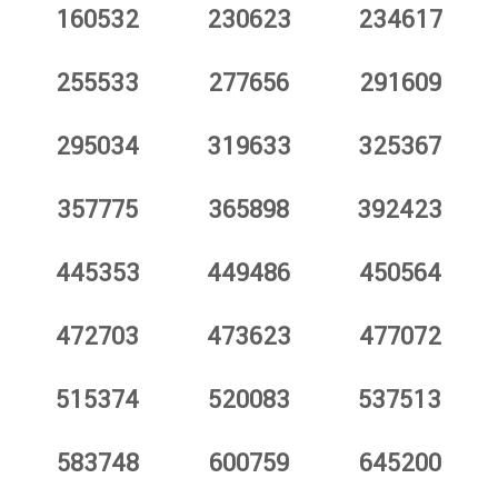
160532
230623
234617
255533
277656
291609
295034
319633
325367
357775
365898
392423
445353
449486
450564
472703
473623
477072
515374
520083
537513
583748
600759
645200