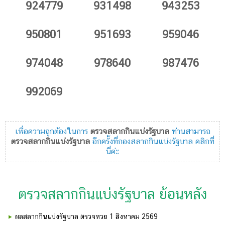
924779
931498
943253
950801
951693
959046
974048
978640
987476
992069
เพื่อความถูกต้องในการ
ตรวจสลากกินแบ่งรัฐบาล
ท่านสามารถ
ตรวจสลากกินแบ่งรัฐบาล
อีกครั้งที่กองสลากกินแบ่งรัฐบาล คลิกที่
นี่ค่ะ
ตรวจสลากกินแบ่งรัฐบาล ย้อนหลัง
ผลสลากกินแบ่งรัฐบาล ตรวจหวย 1 สิงหาคม 2569