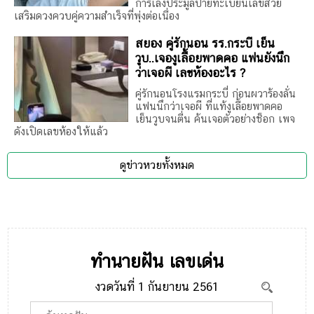
การเล็งประมูลป้ายทะเบียนเลขสวย
เสริมดวงควบคู่ความสำเร็จที่พุ่งต่อเนื่อง
สยอง คู่รักนอน รร.กระบี่ เย็น
วูบ..เจองูเลื้อยพาดคอ แฟนยังนึก
ว่าเจอผี เลขห้องอะไร ?
คู่รักนอนโรงแรมกระบี่ ก่อนผวาร้องลั่น
แฟนนึกว่าเจอผี ที่แท้งูเลื้อยพาดคอ
เย็นวูบจนตื่น ค้นเจอตัวอย่างช็อก เพจ
ดังเปิดเลขห้องให้แล้ว
ดูข่าวหวยทั้งหมด
ทำนายฝัน เลขเด่น
งวดวันที่ 1 กันยายน 2561