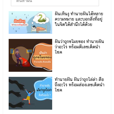
ฝันเห็นงู ทำนายฝันได้หลาย
ความหมาย และบอกสิ่งที่อยู่
ในจิตใต้สำนึกได้ด้วย
ฝันว่าถูกขโมยของ ทำนายฝัน
ว่าอะไร พร้อมตีเลขเด็ดนำ
โชค
ทำนายฝัน ฝันว่าถูกไล่ล่า สื่อ
ถึงอะไร พร้อมส่องเลขเด็ดนำ
โชค