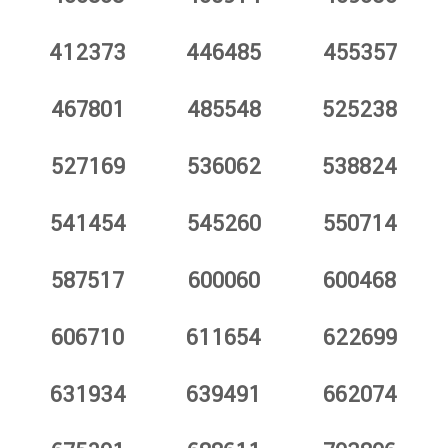
412373
446485
455357
467801
485548
525238
527169
536062
538824
541454
545260
550714
587517
600060
600468
606710
611654
622699
631934
639491
662074