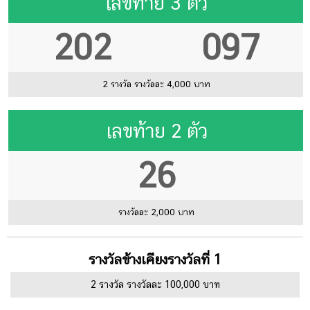
เลขท้าย 3 ตัว
202
097
2 รางวัล รางวัลละ 4,000 บาท
เลขท้าย 2 ตัว
26
รางวัลละ 2,000 บาท
รางวัลข้างเคียงรางวัลที่ 1
2 รางวัล รางวัลละ 100,000 บาท