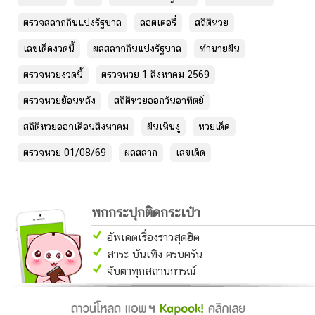
ตรวจสลากกินแบ่งรัฐบาล
ลอตเตอรี่
สถิติหวย
เลขเด็ดงวดนี้
ผลสลากกินแบ่งรัฐบาล
ทํานายฝัน
ตรวจหวยงวดนี้
ตรวจหวย 1 สิงหาคม 2569
ตรวจหวยย้อนหลัง
สถิติหวยออกวันอาทิตย์
สถิติหวยออกเดือนสิงหาคม
ฝันเห็นงู
หวยเด็ด
ตรวจหวย 01/08/69
ผลสลาก
เลขเด็ด
พกกระปุกติดกระเป๋า
อัพเดตเรื่องราวสุดฮิต
สาระ บันเทิง ครบครัน
จับตาทุกสถานการณ์