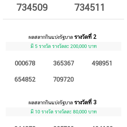
734509
734511
รางวัลที่ 2
ผลสลากกินแบ่งรัฐบาล
มี 5 รางวัล รางวัลละ 200,000 บาท
000678
365367
498951
654852
709720
รางวัลที่ 3
ผลสลากกินแบ่งรัฐบาล
มี 10 รางวัล รางวัลละ 80,000 บาท