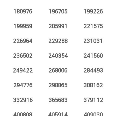
180976
196705
199226
199959
205991
221575
226964
229288
231031
236502
240354
241560
249422
268006
284493
294776
298865
308162
332916
365683
379112
400808
405914
409030