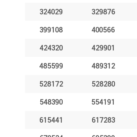
324029
329876
399108
400566
424320
429901
485599
489312
528172
528280
548390
554191
615441
617283