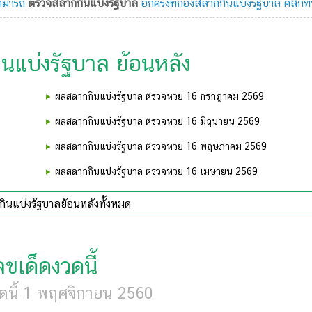
ามารถ
ตรวจสลากกินแบ่งรัฐบาล
อีกครั้งที่กองสลากกินแบ่งรัฐบาล คลิกที่นี
นแบ่งรัฐบาล ย้อนหลัง
ผลสลากกินแบ่งรัฐบาล ตรวจหวย 16 กรกฎาคม 2569
ผลสลากกินแบ่งรัฐบาล ตรวจหวย 16 มิถุนายน 2569
ผลสลากกินแบ่งรัฐบาล ตรวจหวย 16 พฤษภาคม 2569
ผลสลากกินแบ่งรัฐบาล ตรวจหวย 16 เมษายน 2569
ินแบ่งรัฐบาลย้อนหลังทั้งหมด
ลขเด็ดงวดนี้
ดนี้ 1 พฤศจิกายน 2560