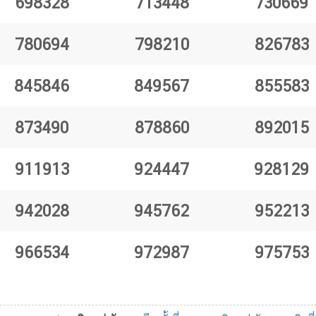
698328
713448
730669
780694
798210
826783
845846
849567
855583
873490
878860
892015
911913
924447
928129
942028
945762
952213
966534
972987
975753