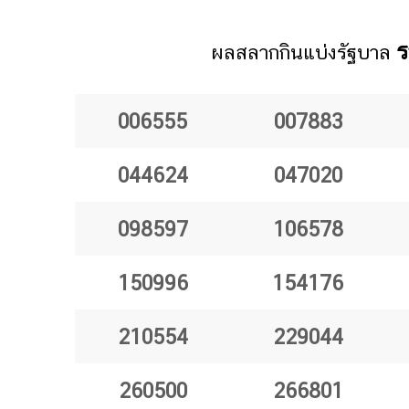
ร
ผลสลากกินแบ่งรัฐบาล
006555
007883
044624
047020
098597
106578
150996
154176
210554
229044
260500
266801