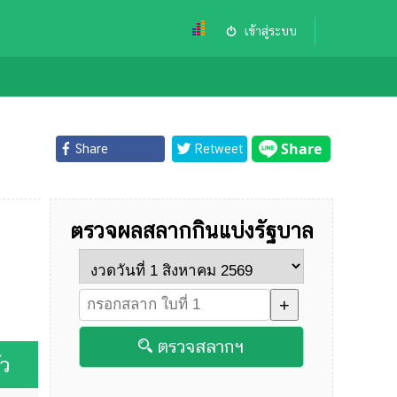
เข้าสู่ระบบ
ตรวจผลสลากกินแบ่งรัฐบาล
+
ตรวจสลากฯ
ัว