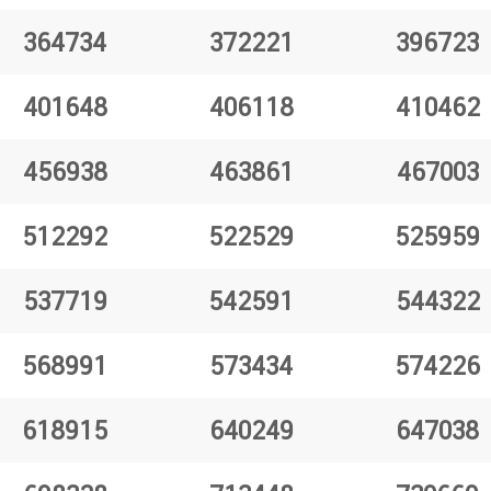
364734
372221
396723
401648
406118
410462
456938
463861
467003
512292
522529
525959
537719
542591
544322
568991
573434
574226
618915
640249
647038