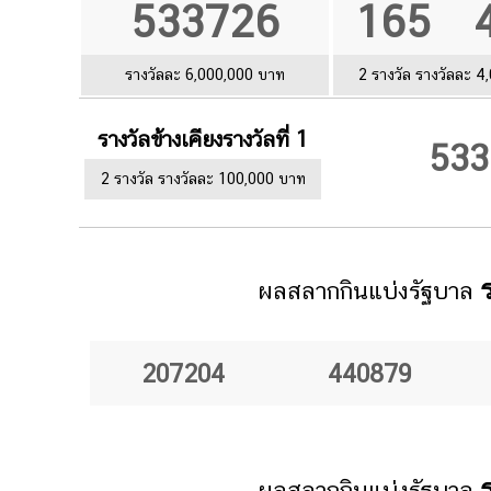
533726
165
รางวัลละ 6,000,000 บาท
2 รางวัล รางวัลละ 4
รางวัลข้างเคียงรางวัลที่ 1
533
2 รางวัล รางวัลละ 100,000 บาท
ร
ผลสลากกินแบ่งรัฐบาล
207204
440879
ร
ผลสลากกินแบ่งรัฐบาล