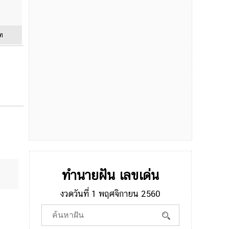
ท
ทำนายฝัน เลขเด่น
งวดวันที่ 1 พฤศจิกายน 2560