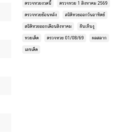
ตรวจหวยงวดนี้
ตรวจหวย 1 สิงหาคม 2569
ตรวจหวยย้อนหลัง
สถิติหวยออกวันอาทิตย์
สถิติหวยออกเดือนสิงหาคม
ฝันเห็นงู
หวยเด็ด
ตรวจหวย 01/08/69
ผลสลาก
เลขเด็ด