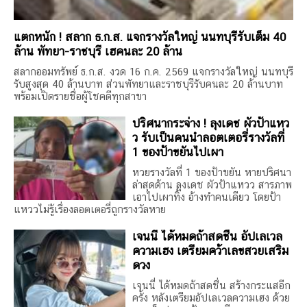
แตกหนัก ! สลาก ธ.ก.ส. แจกรางวัลใหญ่ นนทบุรีรับเต็ม 40
ล้าน พัทยา-ราชบุรี เฮคนละ 20 ล้าน
สลากออมทรัพย์ ธ.ก.ส. งวด 16 ก.ค. 2569 แจกรางวัลใหญ่ นนทบุรี
รับสูงสุด 40 ล้านบาท ส่วนพัทยาและราชบุรีรับคนละ 20 ล้านบาท
พร้อมเปิดรายชื่อผู้โชคดีทุกสาขา
ปริศนากระจ่าง ! ลุงเดช ผัวป้าแหว
ว รับเป็นคนนำลอตเตอรี่รางวัลที่
1 ของป้าขยันไปเผา
หวยรางวัลที่ 1 ของป้าขยัน หายปริศนา
ล่าสุดด้าน ลุงเดช ผัวป้าแหวว สารภาพ
เอาไปเผาทิ้ง อ้างทำคนเดียว โดยป้า
แหววไม่รู้เรื่องลอตเตอรี่ถูกรางวัลหาย
เจนนี่ ได้หมดถ้าสดชื่น อัปเลเวล
ความเฮง เตรียมคว้าเลขสวยเสริม
ดวง
เจนนี่ ได้หมดถ้าสดชื่น สร้างกระแสอีก
ครั้ง หลังเตรียมอัปเลเวลความเฮง ด้วย