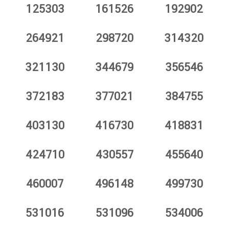
125303
161526
192902
264921
298720
314320
321130
344679
356546
372183
377021
384755
403130
416730
418831
424710
430557
455640
460007
496148
499730
531016
531096
534006