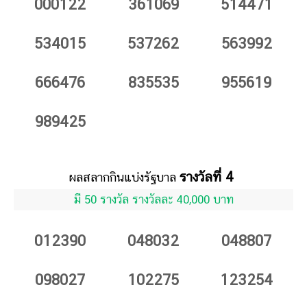
000122
361069
514471
534015
537262
563992
666476
835535
955619
989425
รางวัลที่ 4
ผลสลากกินแบ่งรัฐบาล
มี 50 รางวัล รางวัลละ 40,000 บาท
012390
048032
048807
098027
102275
123254