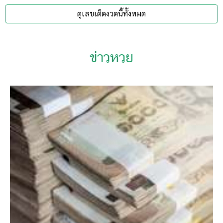
ดูเลขเด็ดงวดนี้ทั้งหมด
ข่าวหวย