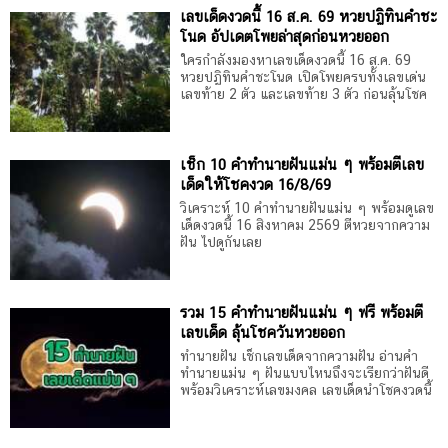
เลขเด็ดงวดนี้ 16 ส.ค. 69 หวยปฏิทินคำชะ
โนด อัปเดตโพยล่าสุดก่อนหวยออก
ใครกำลังมองหาเลขเด็ดงวดนี้ 16 ส.ค. 69
หวยปฏิทินคำชะโนด เปิดโพยครบทั้งเลขเด่น
เลขท้าย 2 ตัว และเลขท้าย 3 ตัว ก่อนลุ้นโชค
เช็ก 10 คำทำนายฝันแม่น ๆ พร้อมตีเลข
เด็ดให้โชคงวด 16/8/69
วิเคราะห์ 10 คำทำนายฝันแม่น ๆ พร้อมดูเลข
เด็ดงวดนี้ 16 สิงหาคม 2569 ตีหวยจากความ
ฝัน ไปดูกันเลย
รวม 15 คำทำนายฝันแม่น ๆ ฟรี พร้อมตี
เลขเด็ด ลุ้นโชควันหวยออก
ทำนายฝัน เช็กเลขเด็ดจากความฝัน อ่านคำ
ทำนายแม่น ๆ ฝันแบบไหนถึงจะเรียกว่าฝันดี
พร้อมวิเคราะห์เลขมงคล เลขเด็ดนำโชคงวดนี้