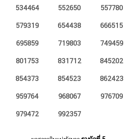
534464
552650
557780
579319
654438
666515
695859
719803
749459
801753
831712
845202
854373
854523
862423
959764
968067
976709
979472
992357