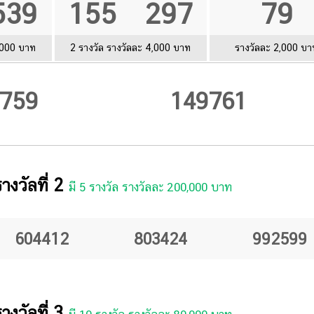
539
155
297
79
,000 บาท
2 รางวัล รางวัลละ 4,000 บาท
รางวัลละ 2,000 บา
759
149761
างวัลที่ 2
มี 5 รางวัล รางวัลละ 200,000 บาท
604412
803424
992599
างวัลที่ 3