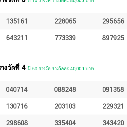
มี 10 รางวัล รางวัลละ 80,000 บาท
135161
228065
295656
643211
773339
897925
างวัลที่ 4
มี 50 รางวัล รางวัลละ 40,000 บาท
040714
088248
091358
130716
203103
229321
298608
335404
343420