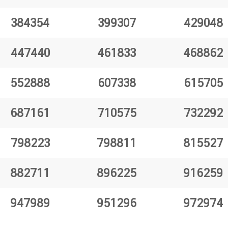
384354
399307
429048
447440
461833
468862
552888
607338
615705
687161
710575
732292
798223
798811
815527
882711
896225
916259
947989
951296
972974