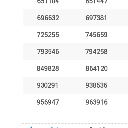
651104
651447
696632
697381
725255
745659
793546
794258
849828
864120
930291
938536
956947
963916