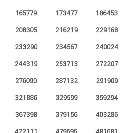
165779
173477
186453
208305
216219
229168
233290
234567
240024
244319
253713
272207
276090
287132
291909
321886
329599
359294
367398
379156
403286
422111
479595
481681