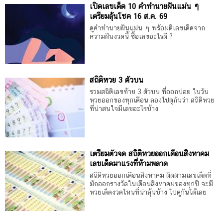
เปิดเลขเด็ด 10 คำทำนายฝันแม่น ๆ
เตรียมลุ้นโชค 16 ส.ค. 69
ดูคำทำนายฝันแม่น ๆ พร้อมตีเลขเด็ดจาก
ความฝันงวดนี้ ซื้อเลขอะไรดี ?
สถิติหวย 3 ตัวบน
รวมสถิติเลขท้าย 3 ตัวบน ที่ออกบ่อย ในวัน
หวยออกของทุกเดือน ลองไปดูกันว่า สถิติหวย
ที่น่าสนใจมีเลขอะไรบ้าง
เตรียมตัวจด สถิติหวยออกเดือนสิงหาคม
เลขเด็ดมาแรงที่ห้ามพลาด
สถิติหวยออกเดือนสิงหาคม ติดตามเลขเด็ดที่
มักออกรางวัลในเดือนสิงหาคมของทุกปี จะมี
หวยเด็ดงวดไหนที่น่าลุ้นบ้าง ไปดูกันได้เลย