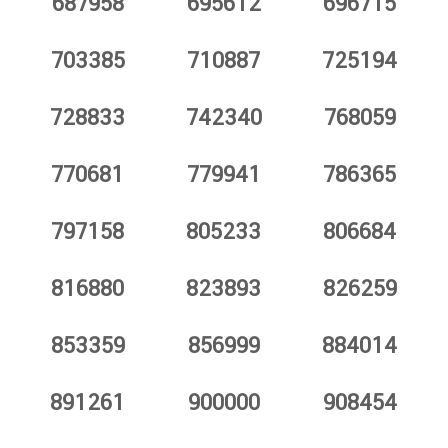
687958
695612
696715
703385
710887
725194
728833
742340
768059
770681
779941
786365
797158
805233
806684
816880
823893
826259
853359
856999
884014
891261
900000
908454