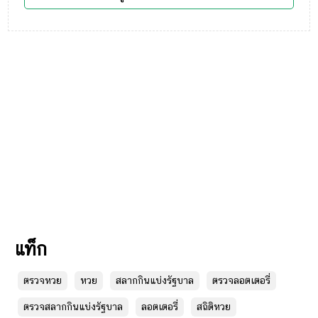
แท็ก
ตรวจหวย
หวย
สลากกินแบ่งรัฐบาล
ตรวจลอตเตอรี่
ตรวจสลากกินแบ่งรัฐบาล
ลอตเตอรี่
สถิติหวย