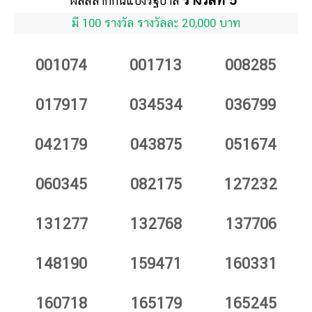
รางวัลที่ 5
ผลสลากกินแบ่งรัฐบาล
มี 100 รางวัล รางวัลละ 20,000 บาท
001074
001713
008285
017917
034534
036799
042179
043875
051674
060345
082175
127232
131277
132768
137706
148190
159471
160331
160718
165179
165245