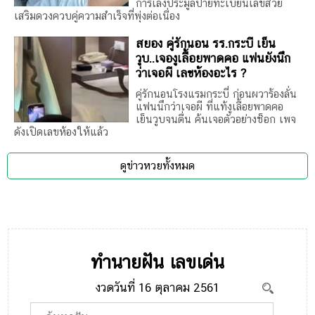
การเล็งประมูลป้ายทะเบียนเลขสวย
เสริมดวงควบคู่ความสำเร็จที่พุ่งต่อเนื่อง
สยอง คู่รักนอน รร.กระบี่ เย็น
วูบ..เจองูเลื้อยพาดคอ แฟนยังนึก
ว่าเจอผี เลขห้องอะไร ?
คู่รักนอนโรงแรมกระบี่ ก่อนผวาร้องลั่น
แฟนนึกว่าเจอผี ที่แท้งูเลื้อยพาดคอ
เย็นวูบจนตื่น ค้นเจอตัวอย่างช็อก เพจ
ดังเปิดเลขห้องให้แล้ว
ดูข่าวหวยทั้งหมด
ทำนายฝัน เลขเด่น
งวดวันที่ 16 ตุลาคม 2561