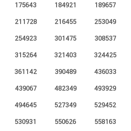
175643
184921
189657
211728
216455
253049
254923
301475
308537
315264
321403
324425
361142
390489
436033
439067
482349
493929
494645
527349
529452
530931
550626
558163