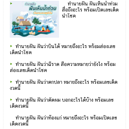
ทำนายฝัน ฝันเห็นน้ำท่วม
สื่อถึงอะไร พร้อมเปิดเลขเด็ด
นำโชค
ทำนายฝัน ฝันว่าบินได้ หมายถึงอะไร พร้อมส่องเลข
เด็ดนำโชค
ทำนายฝัน ฝันว่าฉี่ราด สื่อความหมายว่ายังไง พร้อม
ส่องเลขเด็ดนำโชค
ทำนายฝัน ฝันว่าตกปลา หมายถึงอะไร พร้อมเลขเด็ด
งวดนี้
ทำนายฝัน ฝันว่าตัดผม บอกอะไรได้บ้าง พร้อมเลข
เด็ดงวดนี้
ทำนายฝัน ฝันว่าท้องแก่ หมายถึงอะไร พร้อมเปิดเลข
เด็ดงวดนี้