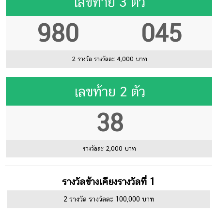
เลขท้าย 3 ตัว
980
045
2 รางวัล รางวัลละ 4,000 บาท
เลขท้าย 2 ตัว
38
รางวัลละ 2,000 บาท
รางวัลข้างเคียงรางวัลที่ 1
2 รางวัล รางวัลละ 100,000 บาท