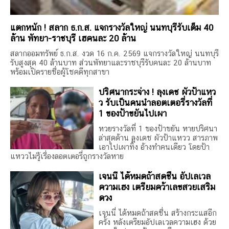
แตกหนัก ! สลาก ธ.ก.ส. แจกรางวัลใหญ่ นนทบุรีรับเต็ม 40
ล้าน พัทยา-ราชบุรี เฮคนละ 20 ล้าน
สลากออมทรัพย์ ธ.ก.ส. งวด 16 ก.ค. 2569 แจกรางวัลใหญ่ นนทบุรี
รับสูงสุด 40 ล้านบาท ส่วนพัทยาและราชบุรีรับคนละ 20 ล้านบาท
พร้อมเปิดรายชื่อผู้โชคดีทุกสาขา
ปริศนากระจ่าง ! ลุงเดช ผัวป้าแหว
ว รับเป็นคนนำลอตเตอรี่รางวัลที่
1 ของป้าขยันไปเผา
หวยรางวัลที่ 1 ของป้าขยัน หายปริศนา
ล่าสุดด้าน ลุงเดช ผัวป้าแหวว สารภาพ
เอาไปเผาทิ้ง อ้างทำคนเดียว โดยป้า
แหววไม่รู้เรื่องลอตเตอรี่ถูกรางวัลหาย
เจนนี่ ได้หมดถ้าสดชื่น อัปเลเวล
ความเฮง เตรียมคว้าเลขสวยเสริม
ดวง
เจนนี่ ได้หมดถ้าสดชื่น สร้างกระแสอีก
ครั้ง หลังเตรียมอัปเลเวลความเฮง ด้วย