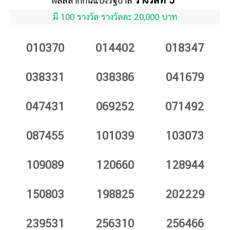
รางวัลที่ 5
ผลสลากกินแบ่งรัฐบาล
มี 100 รางวัล รางวัลละ 20,000 บาท
010370
014402
018347
038331
038386
041679
047431
069252
071492
087455
101039
103073
109089
120660
128944
150803
198825
202229
239531
256310
256466