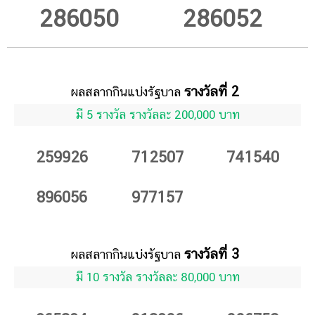
286050
286052
รางวัลที่ 2
ผลสลากกินแบ่งรัฐบาล
มี 5 รางวัล รางวัลละ 200,000 บาท
259926
712507
741540
896056
977157
รางวัลที่ 3
ผลสลากกินแบ่งรัฐบาล
มี 10 รางวัล รางวัลละ 80,000 บาท