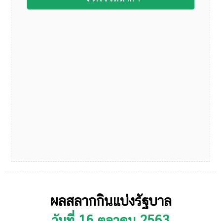
ผลสลากกินแบ่งรัฐบาล
วันที่ 16 ตุลาคม 2563