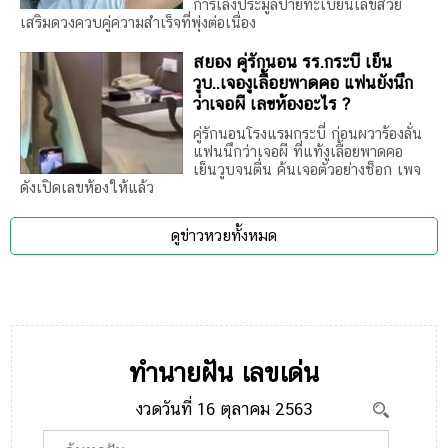
การเล็งประมูลป้ายทะเบียนเลขสวย
เสริมดวงควบคู่ความสำเร็จที่พุ่งต่อเนื่อง
สยอง คู่รักนอน รร.กระบี่ เย็น
วูบ..เจองูเลื้อยพาดคอ แฟนยังนึก
ว่าเจอผี เลขห้องอะไร ?
คู่รักนอนโรงแรมกระบี่ ก่อนผวาร้องลั่น
แฟนนึกว่าเจอผี ที่แท้งูเลื้อยพาดคอ
เย็นวูบจนตื่น ค้นเจอตัวอย่างช็อก เพจ
ดังเปิดเลขห้องให้แล้ว
ดูข่าวหวยทั้งหมด
ทำนายฝัน เลขเด่น
งวดวันที่ 16 ตุลาคม 2563