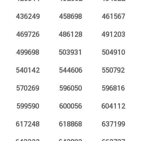
436249
458698
461567
469726
486128
491203
499698
503931
504910
540142
544606
550792
570269
596050
596816
599590
600056
604112
617248
618868
637199