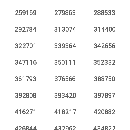
259169
279863
288533
292784
313074
314400
322701
339364
342656
347116
350111
352332
361793
376566
388750
392808
393420
397897
416271
418217
420882
426844
432962
434822