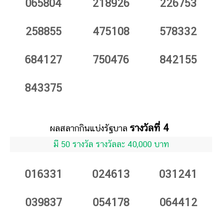
065804
218926
226753
258855
475108
578332
684127
750476
842155
843375
รางวัลที่ 4
ผลสลากกินแบ่งรัฐบาล
มี 50 รางวัล รางวัลละ 40,000 บาท
016331
024613
031241
039837
054178
064412