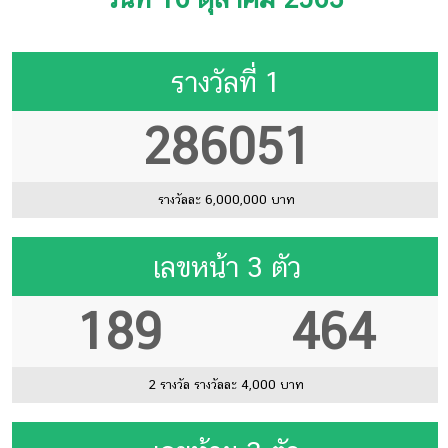
รางวัลที่ 1
286051
รางวัลละ 6,000,000 บาท
เลขหน้า 3 ตัว
189
464
2 รางวัล รางวัลละ 4,000 บาท