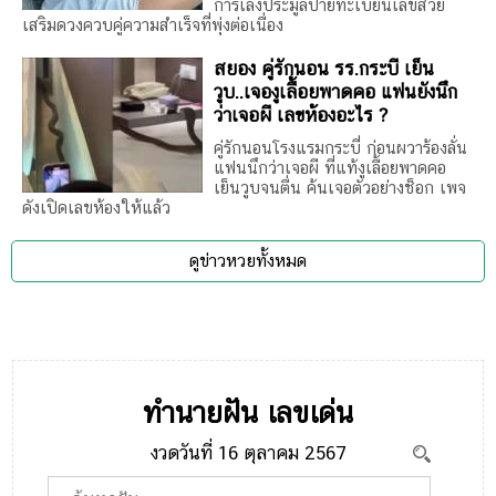
การเล็งประมูลป้ายทะเบียนเลขสวย
เสริมดวงควบคู่ความสำเร็จที่พุ่งต่อเนื่อง
สยอง คู่รักนอน รร.กระบี่ เย็น
วูบ..เจองูเลื้อยพาดคอ แฟนยังนึก
ว่าเจอผี เลขห้องอะไร ?
คู่รักนอนโรงแรมกระบี่ ก่อนผวาร้องลั่น
แฟนนึกว่าเจอผี ที่แท้งูเลื้อยพาดคอ
เย็นวูบจนตื่น ค้นเจอตัวอย่างช็อก เพจ
ดังเปิดเลขห้องให้แล้ว
ดูข่าวหวยทั้งหมด
ทำนายฝัน เลขเด่น
งวดวันที่ 16 ตุลาคม 2567