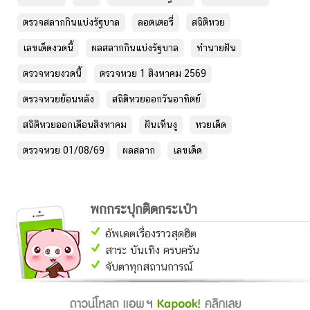
ตรวจสลากกินแบ่งรัฐบาล
ลอตเตอรี่
สถิติหวย
เลขเด็ดงวดนี้
ผลสลากกินแบ่งรัฐบาล
ทํานายฝัน
ตรวจหวยงวดนี้
ตรวจหวย 1 สิงหาคม 2569
ตรวจหวยย้อนหลัง
สถิติหวยออกวันอาทิตย์
สถิติหวยออกเดือนสิงหาคม
ฝันเห็นงู
หวยเด็ด
ตรวจหวย 01/08/69
ผลสลาก
เลขเด็ด
พกกระปุกติดกระเป๋า
อัพเดตเรื่องราวสุดฮิต
สาระ บันเทิง ครบครัน
จับตาทุกสถานการณ์