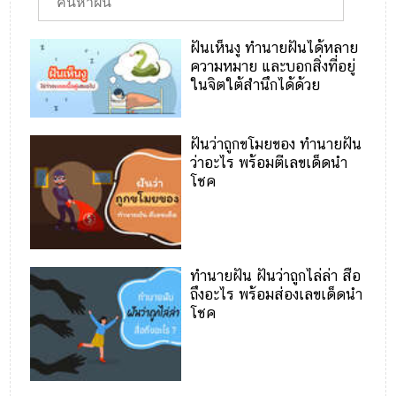
ฝันเห็นงู ทำนายฝันได้หลาย
ความหมาย และบอกสิ่งที่อยู่
ในจิตใต้สำนึกได้ด้วย
ฝันว่าถูกขโมยของ ทำนายฝัน
ว่าอะไร พร้อมตีเลขเด็ดนำ
โชค
ทำนายฝัน ฝันว่าถูกไล่ล่า สื่อ
ถึงอะไร พร้อมส่องเลขเด็ดนำ
โชค