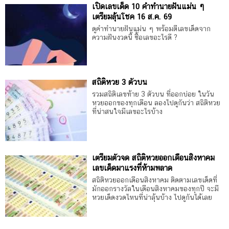
เปิดเลขเด็ด 10 คำทำนายฝันแม่น ๆ
เตรียมลุ้นโชค 16 ส.ค. 69
ดูคำทำนายฝันแม่น ๆ พร้อมตีเลขเด็ดจาก
ความฝันงวดนี้ ซื้อเลขอะไรดี ?
สถิติหวย 3 ตัวบน
รวมสถิติเลขท้าย 3 ตัวบน ที่ออกบ่อย ในวัน
หวยออกของทุกเดือน ลองไปดูกันว่า สถิติหวย
ที่น่าสนใจมีเลขอะไรบ้าง
เตรียมตัวจด สถิติหวยออกเดือนสิงหาคม
เลขเด็ดมาแรงที่ห้ามพลาด
สถิติหวยออกเดือนสิงหาคม ติดตามเลขเด็ดที่
มักออกรางวัลในเดือนสิงหาคมของทุกปี จะมี
หวยเด็ดงวดไหนที่น่าลุ้นบ้าง ไปดูกันได้เลย