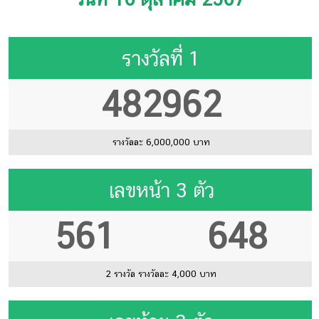
รางวัลที่ 1
482962
รางวัลละ 6,000,000 บาท
เลขหน้า 3 ตัว
561
648
2 รางวัล รางวัลละ 4,000 บาท