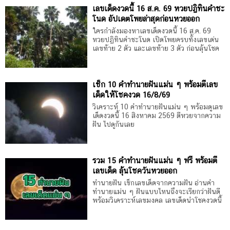
เลขเด็ดงวดนี้ 16 ส.ค. 69 หวยปฏิทินคำชะ
โนด อัปเดตโพยล่าสุดก่อนหวยออก
ใครกำลังมองหาเลขเด็ดงวดนี้ 16 ส.ค. 69
หวยปฏิทินคำชะโนด เปิดโพยครบทั้งเลขเด่น
เลขท้าย 2 ตัว และเลขท้าย 3 ตัว ก่อนลุ้นโชค
เช็ก 10 คำทำนายฝันแม่น ๆ พร้อมตีเลข
เด็ดให้โชคงวด 16/8/69
วิเคราะห์ 10 คำทำนายฝันแม่น ๆ พร้อมดูเลข
เด็ดงวดนี้ 16 สิงหาคม 2569 ตีหวยจากความ
ฝัน ไปดูกันเลย
รวม 15 คำทำนายฝันแม่น ๆ ฟรี พร้อมตี
เลขเด็ด ลุ้นโชควันหวยออก
ทำนายฝัน เช็กเลขเด็ดจากความฝัน อ่านคำ
ทำนายแม่น ๆ ฝันแบบไหนถึงจะเรียกว่าฝันดี
พร้อมวิเคราะห์เลขมงคล เลขเด็ดนำโชคงวดนี้