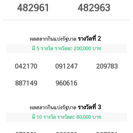
482961
482963
รางวัลที่ 2
ผลสลากกินแบ่งรัฐบาล
มี 5 รางวัล รางวัลละ 200,000 บาท
042170
091247
209783
887149
960616
รางวัลที่ 3
ผลสลากกินแบ่งรัฐบาล
มี 10 รางวัล รางวัลละ 80,000 บาท