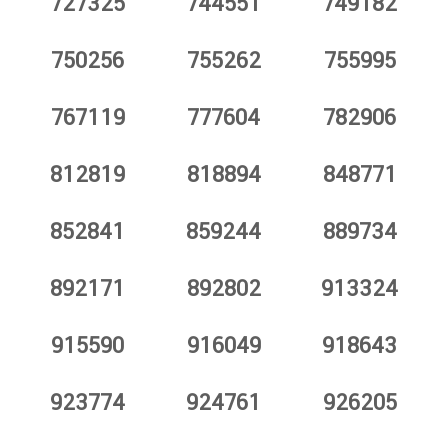
727325
744551
749182
750256
755262
755995
767119
777604
782906
812819
818894
848771
852841
859244
889734
892171
892802
913324
915590
916049
918643
923774
924761
926205