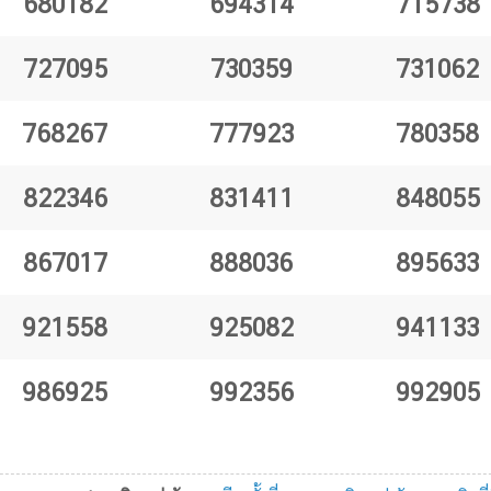
680182
694314
715738
727095
730359
731062
768267
777923
780358
822346
831411
848055
867017
888036
895633
921558
925082
941133
986925
992356
992905