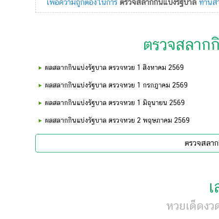
เพื่อความถูกต้องในการ
ตรวจสลากกินแบ่งรัฐบาล
ท่านส
ตรวจสลากกิ
ผลสลากกินแบ่งรัฐบาล ตรวจหวย 1 สิงหาคม 2569
ผลสลากกินแบ่งรัฐบาล ตรวจหวย 1 กรกฎาคม 2569
ผลสลากกินแบ่งรัฐบาล ตรวจหวย 1 มิถุนายน 2569
ผลสลากกินแบ่งรัฐบาล ตรวจหวย 2 พฤษภาคม 2569
ตรวจสลากก
เ
หวยเด็ดงวด