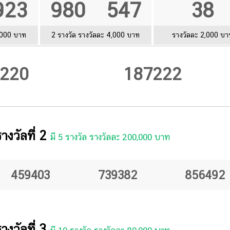
923
980
547
38
,000 บาท
2 รางวัล รางวัลละ 4,000 บาท
รางวัลละ 2,000 บา
220
187222
างวัลที่ 2
มี 5 รางวัล รางวัลละ 200,000 บาท
459403
739382
856492
างวัลที่ 3