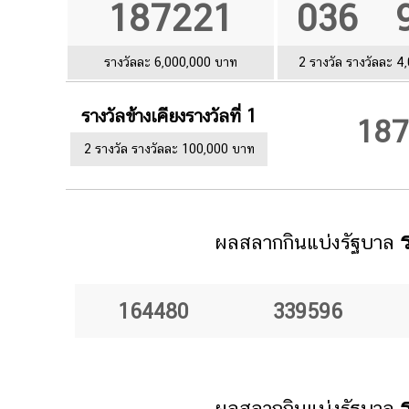
187221
036
รางวัลละ 6,000,000 บาท
2 รางวัล รางวัลละ 4
รางวัลข้างเคียงรางวัลที่ 1
187
2 รางวัล รางวัลละ 100,000 บาท
ร
ผลสลากกินแบ่งรัฐบาล
164480
339596
ร
ผลสลากกินแบ่งรัฐบาล