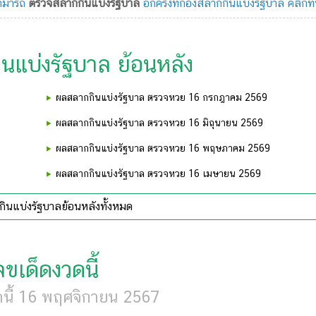
ามารถ
ตรวจสลากกินแบ่งรัฐบาล
อีกครั้งที่กองสลากกินแบ่งรัฐบาล คลิกที่นี
นแบ่งรัฐบาล ย้อนหลัง
ผลสลากกินแบ่งรัฐบาล ตรวจหวย 16 กรกฎาคม 2569
ผลสลากกินแบ่งรัฐบาล ตรวจหวย 16 มิถุนายน 2569
ผลสลากกินแบ่งรัฐบาล ตรวจหวย 16 พฤษภาคม 2569
ผลสลากกินแบ่งรัฐบาล ตรวจหวย 16 เมษายน 2569
ินแบ่งรัฐบาลย้อนหลังทั้งหมด
ลขเด็ดงวดนี้
นี้ 16 พฤศจิกายน 2567