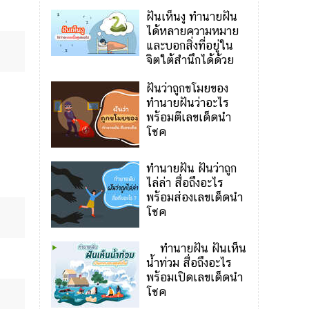
ฝันเห็นงู ทำนายฝัน
ได้หลายความหมาย
และบอกสิ่งที่อยู่ใน
จิตใต้สำนึกได้ด้วย
ฝันว่าถูกขโมยของ
ทำนายฝันว่าอะไร
พร้อมตีเลขเด็ดนำ
โชค
ทำนายฝัน ฝันว่าถูก
ไล่ล่า สื่อถึงอะไร
พร้อมส่องเลขเด็ดนำ
โชค
ทำนายฝัน ฝันเห็น
น้ำท่วม สื่อถึงอะไร
พร้อมเปิดเลขเด็ดนำ
โชค