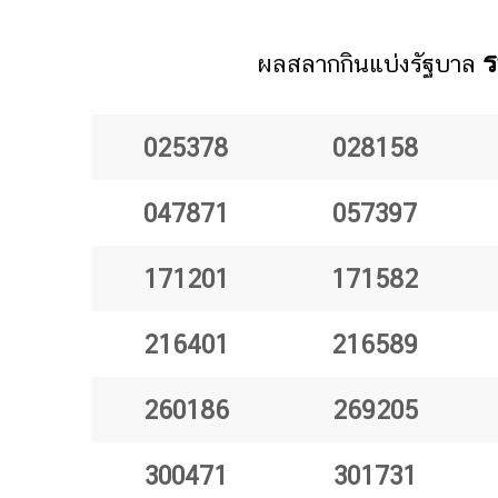
ร
ผลสลากกินแบ่งรัฐบาล
025378
028158
047871
057397
171201
171582
216401
216589
260186
269205
300471
301731