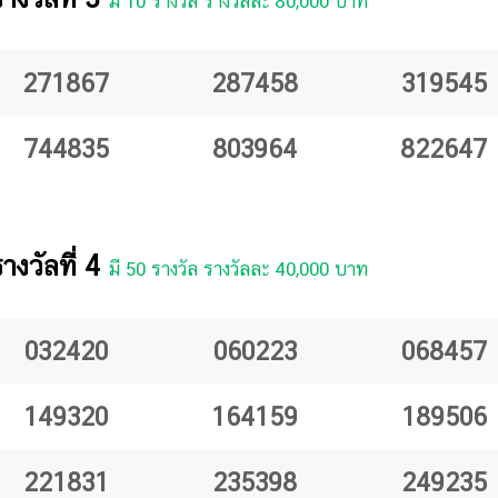
มี 10 รางวัล รางวัลละ 80,000 บาท
271867
287458
319545
744835
803964
822647
างวัลที่ 4
มี 50 รางวัล รางวัลละ 40,000 บาท
032420
060223
068457
149320
164159
189506
221831
235398
249235