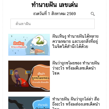
ทำนายฝัน เลขเด่น
งวดวันที่ 1 สิงหาคม 2569
ฝันเห็นงู ทำนายฝันได้หลาย
ความหมาย และบอกสิ่งที่อยู่
ในจิตใต้สำนึกได้ด้วย
ฝันว่าถูกขโมยของ ทำนายฝัน
ว่าอะไร พร้อมตีเลขเด็ดนำ
โชค
ทำนายฝัน ฝันว่าถูกไล่ล่า สื่อ
ถึงอะไร พร้อมส่องเลขเด็ดนำ