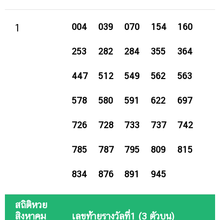
004
039
070
154
160
1
253
282
284
355
364
447
512
549
562
563
578
580
591
622
697
726
728
733
737
742
785
787
795
809
815
834
876
891
945
สถิติหวย
สิงหาคม
เลขท้ายรางวัลที่1 (3 ตัวบน)