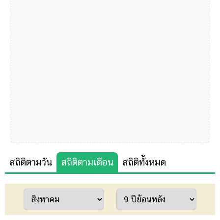
สถิติตามวัน
สถิติตามเดือน
สถิติทั้งหมด