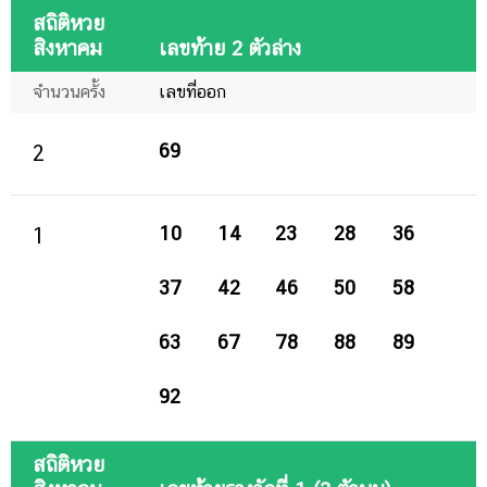
สถิติหวย
สิงหาคม
เลขท้าย 2 ตัวล่าง
จำนวนครั้ง
เลขที่ออก
69
2
10
14
23
28
36
1
37
42
46
50
58
63
67
78
88
89
92
สถิติหวย