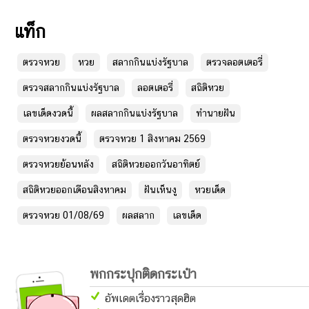
แท็ก
ตรวจหวย
หวย
สลากกินแบ่งรัฐบาล
ตรวจลอตเตอรี่
ตรวจสลากกินแบ่งรัฐบาล
ลอตเตอรี่
สถิติหวย
เลขเด็ดงวดนี้
ผลสลากกินแบ่งรัฐบาล
ทํานายฝัน
ตรวจหวยงวดนี้
ตรวจหวย 1 สิงหาคม 2569
ตรวจหวยย้อนหลัง
สถิติหวยออกวันอาทิตย์
สถิติหวยออกเดือนสิงหาคม
ฝันเห็นงู
หวยเด็ด
ตรวจหวย 01/08/69
ผลสลาก
เลขเด็ด
พกกระปุกติดกระเป๋า
อัพเดตเรื่องราวสุดฮิต