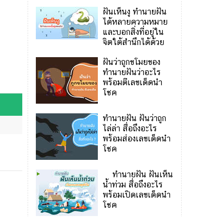
ฝันเห็นงู ทำนายฝัน
ได้หลายความหมาย
และบอกสิ่งที่อยู่ใน
จิตใต้สำนึกได้ด้วย
ฝันว่าถูกขโมยของ
ทำนายฝันว่าอะไร
พร้อมตีเลขเด็ดนำ
โชค
ทำนายฝัน ฝันว่าถูก
ไล่ล่า สื่อถึงอะไร
พร้อมส่องเลขเด็ดนำ
โชค
ทำนายฝัน ฝันเห็น
น้ำท่วม สื่อถึงอะไร
พร้อมเปิดเลขเด็ดนำ
โชค