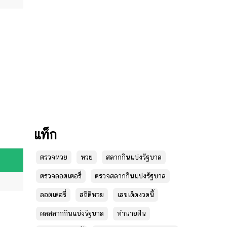
แท็ก
ตรวจหวย
หวย
สลากกินแบ่งรัฐบาล
ตรวจลอตเตอรี่
ตรวจสลากกินแบ่งรัฐบาล
ลอตเตอรี่
สถิติหวย
เลขเด็ดงวดนี้
ผลสลากกินแบ่งรัฐบาล
ทํานายฝัน