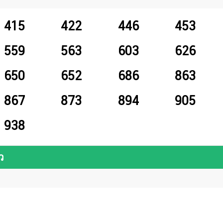
415
422
446
453
559
563
603
626
650
652
686
863
867
873
894
905
938
ว