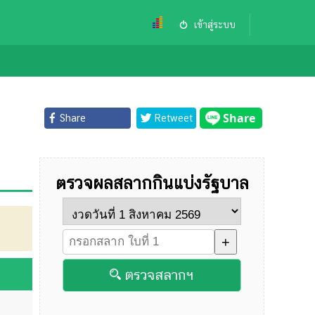
เข้าสู่ระบบ
ตรวจผลสลากกินแบ่งรัฐบาล
+
ตรวจสลากฯ