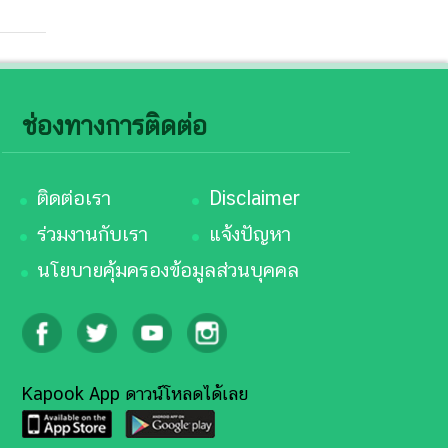
ช่องทางการติดต่อ
ติดต่อเรา
Disclaimer
ร่วมงานกับเรา
แจ้งปัญหา
นโยบายคุ้มครองข้อมูลส่วนบุคคล
Kapook App ดาวน์โหลดได้เลย