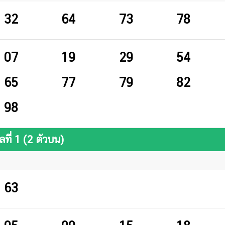
32
64
73
78
07
19
29
54
65
77
79
82
98
ลที่ 1 (2 ตัวบน)
63