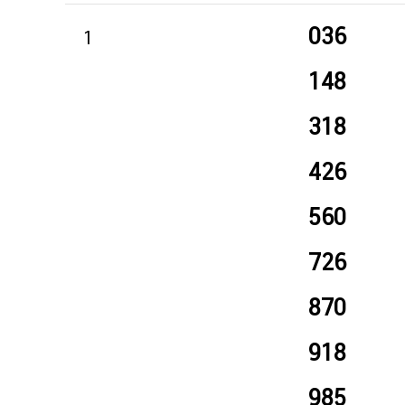
036
1
148
318
426
560
726
870
918
985