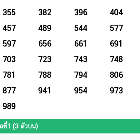
355
382
396
404
457
489
544
577
597
656
661
691
703
723
743
748
781
788
794
806
877
941
954
973
989
ลที่1 (3 ตัวบน)