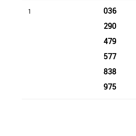
036
1
290
479
577
838
975