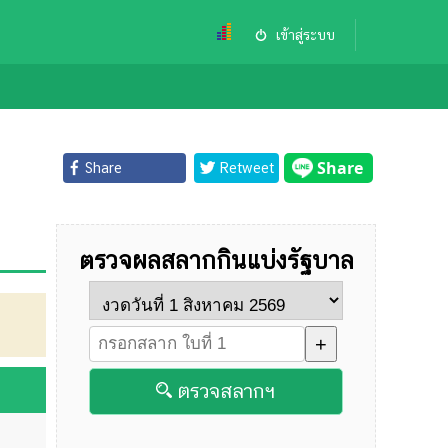
เข้าสู่ระบบ
ตรวจผลสลากกินแบ่งรัฐบาล
+
ตรวจสลากฯ