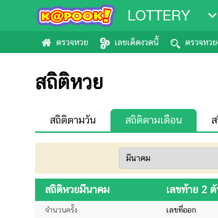
LOTTERY
ตรวจหวย
เลขเด็ดงวดนี้
ตรวจหวยง
สถิติหวย
สถิติตามวัน
สถิติตามเดือน
ส
สถิติหวยมีนาคม
เลขท้าย 2 ตั
จำนวนครั้ง
เลขที่ออก