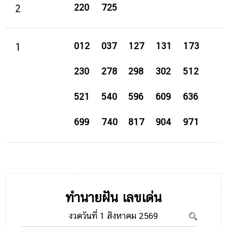
220
725
2
012
037
127
131
173
1
230
278
298
302
512
521
540
596
609
636
699
740
817
904
971
ทำนายฝัน เลขเด่น
งวดวันที่ 1 สิงหาคม 2569