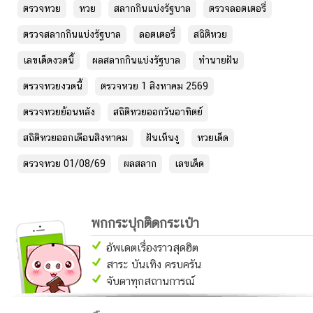
ตรวจหวย
หวย
สลากกินแบ่งรัฐบาล
ตรวจลอตเตอรี่
ตรวจสลากกินแบ่งรัฐบาล
ลอตเตอรี่
สถิติหวย
เลขเด็ดงวดนี้
ผลสลากกินแบ่งรัฐบาล
ทํานายฝัน
ตรวจหวยงวดนี้
ตรวจหวย 1 สิงหาคม 2569
ตรวจหวยย้อนหลัง
สถิติหวยออกวันอาทิตย์
สถิติหวยออกเดือนสิงหาคม
ฝันเห็นงู
หวยเด็ด
ตรวจหวย 01/08/69
ผลสลาก
เลขเด็ด
พกกระปุกติดกระเป๋า
อัพเดตเรื่องราวสุดฮิต
สาระ บันเทิง ครบครัน
จับตาทุกสถานการณ์