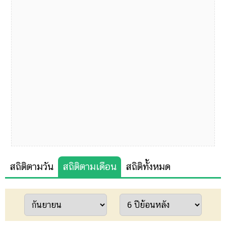
สถิติตามวัน
สถิติตามเดือน
สถิติทั้งหมด