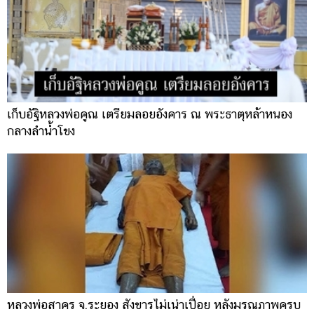
เก็บอัฐิหลวงพ่อคูณ เตรียมลอยอังคาร ณ พระธาตุหล้าหนอง
กลางลำน้ำโขง
หลวงพ่อสาคร จ.ระยอง สังขารไม่เน่าเปื่อย หลังมรณภาพครบ