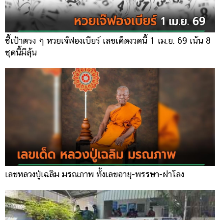
ชี้เป้าตรง ๆ หวยเจ๊ฟองเบียร์ เลขเด็ดงวดนี้ 1 เม.ย. 69 เน้น 8
ชุดนี้มีลุ้น
เลขหลวงปู่เฉลิม มรณภาพ ทั้งเลขอายุ-พรรษา-ฝาโลง