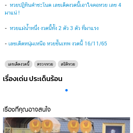
ออนไลน์
-
หวยปฏิทินคำชะโนด เลขเด็ดงวดนี้เอาใจคอหวย เลข 4
มาแน่ !
ติดต่อ
โฆษณา
-
หวยแม่น้ำหนึ่ง งวดนี้ทั้ง 2 ตัว 3 ตัว ที่มาแรง
แจ้ง
ปัญหา
-
เลขเด็ดหนุ่มเหนือ หวยขั้นเทพ งวดนี้ 16/11/65
ร่วม
งาน
กับ
เลขเด็ดงวดนี้
ตรวจหวย
สถิติหวย
เรา
เรื่องเด่น ประเด็นร้อน
เรื่องที่คุณอาจสนใจ