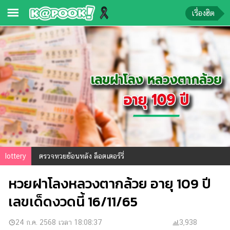
เรื่องฮิต
ข่าว-
ความ
รู้
ข่าว
ข่าว
บันเทิง
ตรวจ
lottery
ตรวจหวยย้อนหลัง ล็อตเตอร์รี่
หวย
หวยฝาโลงหลวงตากล้วย อายุ 109 ปี
ผล
บอล
เลขเด็ดงวดนี้ 16/11/65
สด
การ
24 ก.ค. 2568 เวลา 18:08:37
3,938