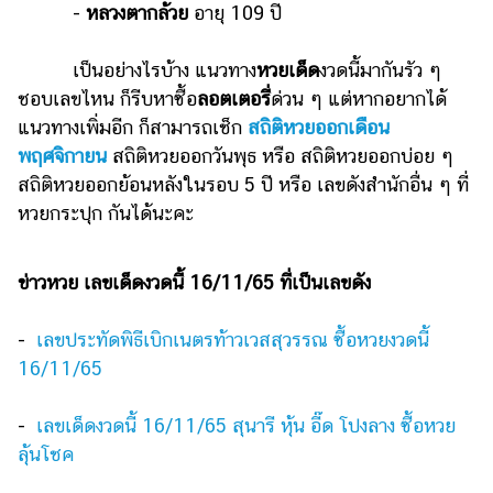
-
หลวงตากล้วย
อายุ 109 ปี
แต่งงาน
แม่
เป็นอย่างไรบ้าง แนวทาง
หวยเด็ด
งวดนี้มากันรัว ๆ
และ
ชอบเลขไหน ก็รีบหาซื้อ
ลอตเตอรี่
ด่วน ๆ แต่หากอยากได้
เด็ก
แนวทางเพิ่มอีก ก็สามารถเช็ก
สถิติหวยออกเดือน
สัตว์
พฤศจิกายน
สถิติหวยออกวันพุธ หรือ สถิติหวยออกบ่อย ๆ
เลี้ยง
สถิติหวยออกย้อนหลังในรอบ 5 ปี หรือ เลขดังสำนักอื่น ๆ ที่
หวยกระปุก กันได้นะคะ
Infographic
บริการ
ข่าวหวย เลขเด็ดงวดนี้ 16/11/65 ที่เป็นเลขดัง
แอปฯ
-
เลขประทัดพิธีเบิกเนตรท้าวเวสสุวรรณ ซื้อหวยงวดนี้
กระปุก
16/11/65
คอร์ส
ออนไลน์
-
เลขเด็ดงวดนี้ 16/11/65 สุนารี หุ้น อี๊ด โปงลาง ซื้อหวย
เรียน
ลุ้นโชค
เลข