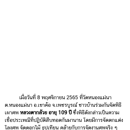
ไตล์
ดูด
วง
ผู้
หญิง
ผู้ชาย
สุขภาพ
ท่อง
เที่ยว
สูตร
อาหาร
เมื่อวันที่ 8 พฤศจิกายน 2565 ที่วัดหนองแม่นา
ง่ายๆ
ต.หนองแม่นา อ.เขาค้อ จ.เพชรบูรณ์ ชาวบ้านร่วมกันจัดพิธี
เผาศพ
หลวงตากล้วย อายุ 109 ปี
ซึ่งพิธีดังกล่าวเป็นความ
ช้อป
เชื่อประเพณีที่ปฏิบัติสืบทอดกันมานาน โดยมีการจัดตกแต่ง
ปิ้ง
โลงศพ จัดดอกไม้ ธูปเทียน คล้ายกับการจัดงานศพจริง ๆ