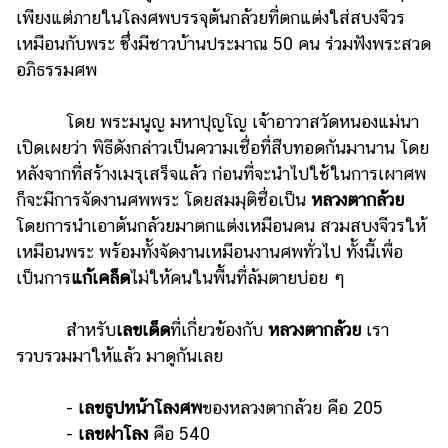
เพียงแต่ภายในโลงศพบรรจุต้นกล้วยที่ตกแต่งใส่สบงจีวร
รถยนต์
เหมือนกับพระ ซึ่งมีชาวบ้านประมาณ 50 คน ร่วมฟังพระสวด
บ้าน
อภิธรรมศพ
และ
การ
โดย พระมนูญ มหาปุญโญ เจ้าอาวาสวัดหนองแม่นา
ตกแต่ง
เปิดเผยว่า พิธีดังกล่าวเป็นความเชื่อที่สืบทอดกันมานาน โดย
มือ
หลังจากที่สร้างเมรุเสร็จแล้ว ก่อนที่จะนำไปใช้ในการเผาศพ
ถือ
ก็จะมีการจัดงานศพพระ โดยสมมุติชื่อเป็น
หลวงตากล้วย
โดยการนำเอาต้นกล้วยมาตกแต่งเหมือนคน สวมสบงจีวรให้
ราคา
เหมือนพระ พร้อมทั้งจัดงานเหมือนงานศพทั่วไป ทั้งนี้เพื่อ
ทอง
เป็นการ
แก้เคล็ด
ไม่ให้คนในพื้นที่ล้มตายบ่อย ๆ
ราคา
น้ำมัน
สำหรับ
เลขเด็ด
ที่เกี่ยวข้องกับ
หลวงตากล้วย
เรา
รวบรวมมาให้แล้ว มาดูกันเลย
วา
ไร
-
เลขธูปหน้าโลงศพ
ของหลวงตากล้วย คือ 205
ตี้
-
เลขฝาโลง
คือ 540