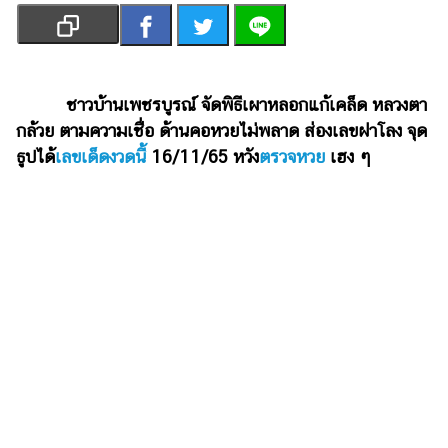
เงิน
การ
ศึกษา
ชาวบ้านเพชรบูรณ์ จัดพิธีเผาหลอกแก้เคล็ด หลวงตา
บันเทิง
กล้วย ตามความเชื่อ ด้านคอหวยไม่พลาด ส่องเลขฝาโลง จุด
ธูปได้
เลขเด็ดงวดนี้
16/11/65 หวัง
ตรวจหวย
เฮง ๆ
รูปภาพ
ดู
หนัง
Music
Station
ละคร
บันเทิง
เกาหลี
ไลฟ์