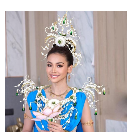
ไตล์
ดูด
วง
ผู้
หญิง
ผู้ชาย
สุขภาพ
ท่อง
เที่ยว
สูตร
อาหาร
ง่ายๆ
ช้อป
ปิ้ง