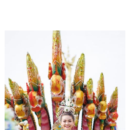
แต่งงาน
แม่
และ
เด็ก
สัตว์
เลี้ยง
Infographic
บริการ
แอปฯ
กระปุก
คอร์ส
ออนไลน์
เรียน
เลข