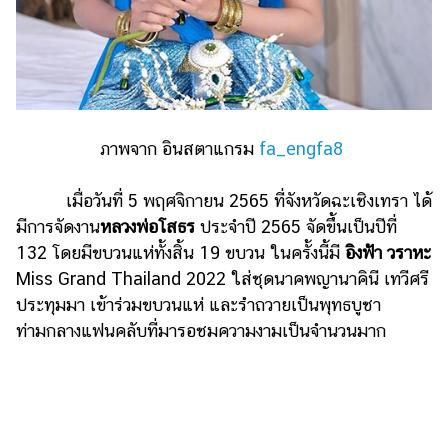
รถยนต์
บ้าน
และ
การ
ตกแต่ง
ภาพจาก อินสตาแกรม
fa_engfa8
มือ
ถือ
เมื่อวันที่ 5 พฤศจิกายน 2565 ที่จังหวัดฉะเชิงเทรา ได้
มีการจัดงาน
หลวงพ่อโสธร
ประจำปี 2565 จัดขึ้นเป็นปีที่
ราคา
ทอง
132 โดยมีขบวนแห่ทั้งสิ้น 19 ขบวน ในครั้งนี้มี
อิงฟ้า วราหะ
Miss Grand Thailand 2022 ใส่ชุดนาคพญานาคินี เทวีศรี
ราคา
ประทุมมา เข้าร่วมขบวนแห่ และรำถวายเป็นพุทธบูชา
น้ำมัน
ท่ามกลางแฟนคลับที่มารอชมความงามเป็นจำนวนมาก
วา
ไร
ตี้