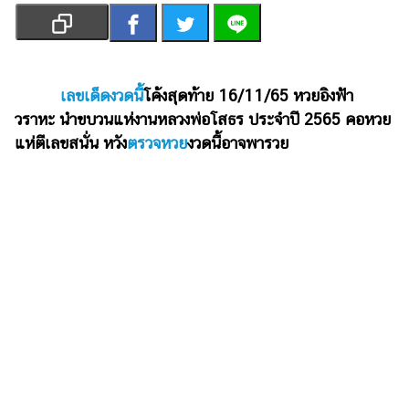
เงิน
การ
ศึกษา
เลขเด็ดงวดนี้
โค้งสุดท้าย 16/11/65 หวยอิงฟ้า
บันเทิง
วราหะ นำขบวนแห่งานหลวงพ่อโสธร ประจำปี 2565 คอหวย
แห่ตีเลขสนั่น หวัง
ตรวจหวย
งวดนี้อาจพารวย
รูปภาพ
ดู
หนัง
Music
Station
ละคร
บันเทิง
เกาหลี
ไลฟ์