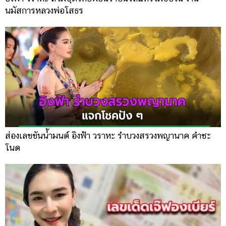
นมัสการหลวงพ่อโสธร
ส่องเลขขันน้ำมนต์ อิงฟ้า วราหะ รำบวงสรวงพญานาค คำชะ
โนด