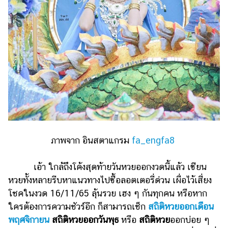
ภาพจาก อินสตาแกรม
fa_engfa8
เอ้า ใกล้ถึงโค้งสุดท้ายวันหวยออกงวดนี้แล้ว เซียน
หวยทั้งหลายรีบหาแนวทางไปซื้อลอตเตอรี่ด่วน เผื่อไว้เสี่ยง
โชคในงวด 16/11/65 ลุ้นรวย เฮง ๆ กันทุกคน หรือหาก
ใครต้องการความชัวร์อีก ก็สามารถเช็ก
สถิติหวยออกเดือน
พฤศจิกายน
สถิติหวยออกวันพุธ
หรือ
สถิติหวย
ออกบ่อย ๆ