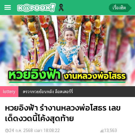
เรื่องฮิต
ข่าว-
ความ
รู้
ข่าว
ข่าว
บันเทิง
ตรวจ
lottery
ตรวจหวยย้อนหลัง ล็อตเตอร์รี่
หวย
หวยอิงฟ้า รำงานหลวงพ่อโสธร เลข
ผล
บอล
เด็ดงวดนี้โค้งสุดท้าย
สด
การ
24 ก.ค. 2568 เวลา 18:08:22
13,563