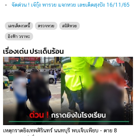
-
จัดด่วน ! เจ๊กุ้ง พารวย แจกหวย เลขเด็ดสุงปัง 16/11/65
เลขเด็ดงวดนี้
ตรวจหวย
สถิติหวย
อิงฟ้า วราหะ
เรื่องเด่น ประเด็นร้อน
เหตุกราดยิงเทพศิรินทร์ นนทบุรี พบเจ็บเพียบ - ตาย 8
ส