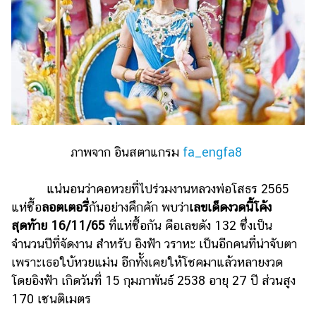
ออนไลน์
ติดต่อ
โฆษณา
แจ้ง
ปัญหา
ร่วม
งาน
กับ
ภาพจาก อินสตาแกรม
fa_engfa8
เรา
แน่นอนว่าคอหวยที่ไปร่วมงานหลวงพ่อโสธร 2565
แห่ซื้อ
ลอตเตอรี่
กันอย่างคึกคัก พบว่า
เลขเด็ดงวดนี้โค้ง
สุดท้าย 16/11/65
ที่แห่ซื้อกัน คือเลขดัง 132 ซึ่งเป็น
จำนวนปีที่จัดงาน สำหรับ อิงฟ้า วราหะ เป็นอีกคนที่น่าจับตา
เพราะเธอใบ้หวยแม่น อีกทั้งเคยให้โชคมาแล้วหลายงวด
โดยอิงฟ้า เกิดวันที่ 15 กุมภาพันธ์ 2538 อายุ 27 ปี ส่วนสูง
170 เซนติเมตร