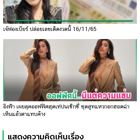
เจ๊ฟองเบียร์ ปล่อยเลขเด็ดงวดนี้ 16/11/65
อิงฟ้า เผยลุคออฟฟิศสุดเท่ปนเซ็กซี่ ชุดสูทแหวกอกฮอตฉ่า
เห็นแล้วตาแทบค้าง
แสดงความคิดเห็นเรื่อง