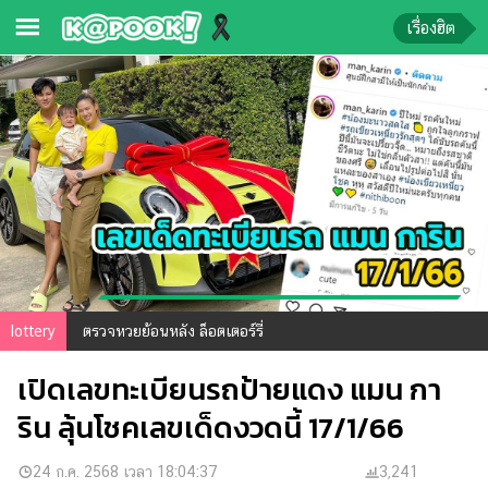
เรื่องฮิต
ข่าว-
ความ
รู้
ข่าว
ข่าว
บันเทิง
ตรวจ
lottery
ตรวจหวยย้อนหลัง ล็อตเตอร์รี่
หวย
เปิดเลขทะเบียนรถป้ายแดง แมน กา
ผล
บอล
ริน ลุ้นโชคเลขเด็ดงวดนี้ 17/1/66
สด
การ
24 ก.ค. 2568 เวลา 18:04:37
3,241