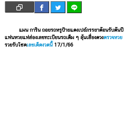
เงิน
การ
ศึกษา
แมน การิน ถอยรถหรูป้ายแดงเปย์ภรรยาต้อนรับต้นปี
บันเทิง
แฟนหวยแห่ส่องเลขทะเบียนรถเต็ม ๆ ลุ้นเสี่ยงดวง
ตรวจหวย
รวยรับโชค
เลขเด็ดงวดนี้
17/1/66
รูปภาพ
ดู
หนัง
Music
Station
ละคร
บันเทิง
เกาหลี
ไลฟ์