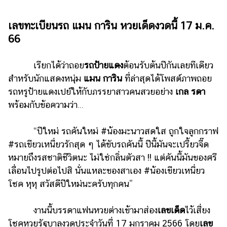
ไตล์
เลขทะเบียนรถ แมน การิน หวยเด็ดงวดนี้ 17 ม.ค.
ดูด
66
วง
ผู้
เรียกได้ว่าถอย
รถป้ายแดง
ต้อนรับต้นปีกันเลยทีเดียว
หญิง
สำหรับนักแสดงหนุ่ม
แมน การิน
ที่ล่าสุดได้โพสต์ภาพถอย
ผู้ชาย
รถหรูป้ายแดงเปย์ให้กับภรรยาสาวคนสวยอย่าง
เกล รดา
พร้อมกับข้อความว่า…
สุขภาพ
ท่อง
“ปีใหม่ รถคันใหม่ #น้องมะนาวสดใส ถูกใจลูกกราฟ
เที่ยว
#รถเขียวเหนี่ยวรักสุด ๆ ได้ขับรถคันนี้ ปีนี้มันจะเปรี้ยวจี๊ด
สูตร
หมายถึงรสชาติชีวิตนะ ไม่ใช่กลิ่นตัวสา !! แต่คันนี้มันของศรี
อาหาร
เลื่อนไปรูปต่อไปสิ นั่นแหละของสาเอง #น้องเขียวเหนี่ยว
ง่ายๆ
โชค หุหุ สวัสดีปีใหม่นะครับทุกคน”
ช้อป
งานนี้บรรดาแฟนหวยต่างเข้ามาส่อง
เลขเด็ด
ไว้เสี่ยง
ปิ้ง
โชคหวยรัฐบาลงวดประจำวันที่ 17 มกราคม 2566 โดย
เลข