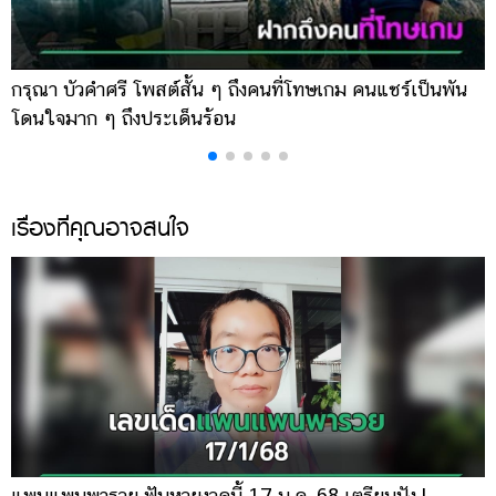
กรุณา บัวคำศรี โพสต์สั้น ๆ ถึงคนที่โทษเกม คนแชร์เป็นพัน
ด
โดนใจมาก ๆ ถึงประเด็นร้อน
ร
เรื่องที่คุณอาจสนใจ
แพนแพนพารวย ฟันหวยงวดนี้ 17 ม.ค. 68 เตรียมปัง !