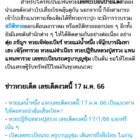
สำหรับใครที่เป็นแฟนหวย
เลขทะเบียนป้ายแดง
ก็ลอง
แต่งงาน
นำเลขดังกล่าวไปเสี่ยงโชคลุ้นดูกัน นอกจากนี้ ก็ยังสามารถ
แม่
เข้าไปเช็กแนวทางเพิ่มเติมได้ที่หวยกระปุก จะมีการรวบรวม
และ
สถิติหวย
ออกเดือนมกราคม หรือสถิติหวยออกบ่อย ๆ อีกทั้ง
เด็ก
ยังมีเลขดังสำนักต่าง ๆ ให้ได้ติดตามกันอย่างต่อเนื่อง อย่าง
สัตว์
ดุ่ย ภรัญฯ หวยเจ๊ฟองเบียร์ หวยแม่น้ำหนึ่ง เจ๊นุ๊กบารมีมหา
เลี้ยง
เฮง เจ๊กุ้งพารวย หวยแม่จำเนียร หวยปฏิทินหลวงปู่สรวง แพน
แพนพารวย เลขทะเบียนรถครูบาบุญชุ่ม
เป็นต้น ขอให้โชคดี
Infographic
เป็นเศรษฐีรับทรัพย์ปีใหม่กันทุกคนนะคะ
บริการ
ข่าวหวยเด็ด เลขเด็ดงวดนี้ 17 ม.ค. 66
แอปฯ
กระปุก
-
หวยแม่น้ำหนึ่ง แจกเลขเด็ดงวดนี้ 17 ม.ค. 66 เป็นแนวทาง
คอร์ส
ให้คอหวยนำลุ้นเสี่ยงโชค !
ออนไลน์
-
หวยปฏิทินหลวงปู่สรวง เลขเด็ดงวดนี้ 17/1/66 แจกฟรี
เน้น ๆ
เรียน
เลข
-
เปิดเลขทะเบียนรถ ครูบาบุญชุ่ม เดินทางถึงฝั่งไทย ในงาน