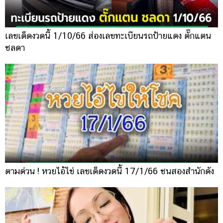
เลขเด็ดงวดนี้ 1/10/66 ส่องเลขทะเบียนรถป้ายแดง ตั๊กแตน
ชลดา
ตามด่วน ! หวยไอ้ไข่ เลขเด็ดงวดนี้ 17/1/66 ชนสองสำนักดัง