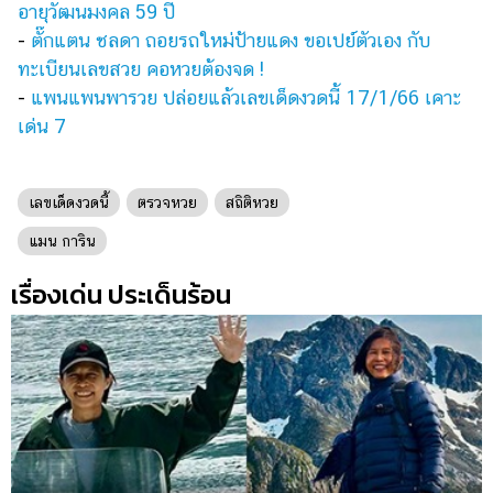
ออนไลน์
อายุวัฒนมงคล 59 ปี
-
ตั๊กแตน ชลดา ถอยรถใหม่ป้ายแดง ขอเปย์ตัวเอง กับ
ติดต่อ
ทะเบียนเลขสวย คอหวยต้องจด !
โฆษณา
-
แพนแพนพารวย ปล่อยแล้วเลขเด็ดงวดนี้ 17/1/66 เคาะ
แจ้ง
เด่น 7
ปัญหา
ร่วม
งาน
เลขเด็ดงวดนี้
ตรวจหวย
สถิติหวย
กับ
แมน การิน
เรา
เรื่องเด่น ประเด็นร้อน