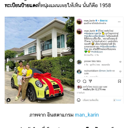
ทะเบียนป้ายแดง
ที่หนุ่มแมนเผยให้เห็น นั่นก็คือ 1958
รถยนต์
บ้าน
และ
การ
ตกแต่ง
มือ
ถือ
ราคา
ทอง
ราคา
น้ำมัน
วา
ไร
ภาพจาก อินสตาแกรม
man_karin
ตี้