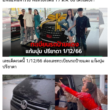
เลขเด็ดงวดนี้ 1/12/66 ส่องเลขทะเบียนรถป้ายแดง แก้มบุ๋ม
ปรียาดา