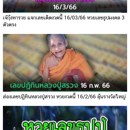
เจ๊กุ้งพารวย แจกเลขเด็ดงวดนี้ 16/03/66 หวยเลขธูปมงคล 3
ตัวตรง
ส่องเลขปฏิทินหลวงปู่สรวง หวยงวดนี้ 16/2/66 ลุ้นรางวัลใหญ่