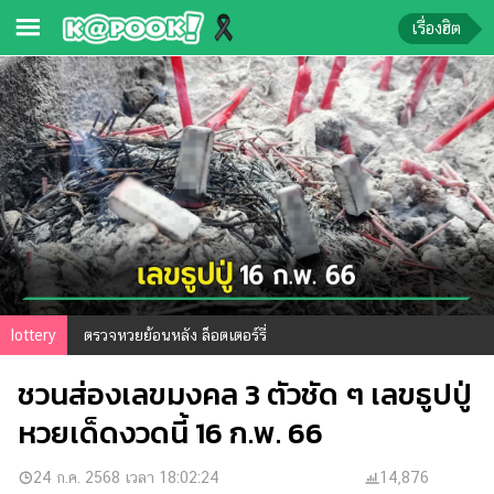
เรื่องฮิต
ข่าว-
ความ
รู้
ข่าว
ข่าว
บันเทิง
ตรวจ
lottery
ตรวจหวยย้อนหลัง ล็อตเตอร์รี่
หวย
ชวนส่องเลขมงคล 3 ตัวชัด ๆ เลขธูปปู่
ผล
บอล
หวยเด็ดงวดนี้ 16 ก.พ. 66
สด
การ
24 ก.ค. 2568 เวลา 18:02:24
14,876