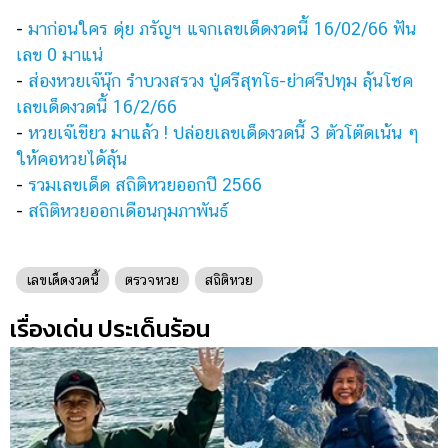
แต่งงาน
-
มาก่อนใคร ดุ่ย ภรัญฯ แจกเลขเด็ดงวดนี้ 16/02/66 ฟัน
แม่
เลข 0 มาแน่
และ
-
ส่องหวยเจ๊นุ๊ก รำบวงสรวง ปู่ศรีสุทโธ-ย่าศรีปทุม ลุ้นโชค
เด็ก
เลขเด็ดงวดนี้ 16/2/66
-
หวยเจ๊เขียว มาแล้ว ! ปล่อยเลขเด็ดงวดนี้ 3 ตัวโต๊ดเน้น ๆ
สัตว์
เลี้ยง
ให้คอหวยได้ลุ้น
-
รวมเลขเด็ด สถิติหวยออกปี 2566
Infographic
-
สถิติหวยออกเดือนกุมภาพันธ์
บริการ
เลขเด็ดงวดนี้
ตรวจหวย
สถิติหวย
แอปฯ
กระปุก
เรื่องเด่น ประเด็นร้อน
คอร์ส
ออนไลน์
เรียน
เลข