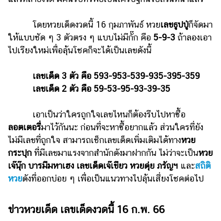
รถยนต์
โดยหวยเด็ดงวดนี้ 16 กุมภาพันธ์ หวย
เลขธูปปู่
ก็จัดมา
บ้าน
ให้แบบชัด ๆ 3 ตัวตรง ๆ แบบไม่มีกั๊ก คือ
5-9-3
ถ้าลองเอา
และ
ไปเรียงใหม่เพื่อลุ้นโชคก็จะได้เป็นเลขดังนี้
การ
ตกแต่ง
เลขเด็ด 3 ตัว คือ 593-953-539-935-395-359
มือ
เลขเด็ด 2 ตัว คือ 59-53-95-93-39-35
ถือ
ราคา
เอาเป็นว่าใครถูกใจเลขไหนก็ต้องรีบไปหาซื้อ
ทอง
ลอตเตอรี่
มาไว้กันนะ ก่อนที่จะหาซื้อยากแล้ว ส่วนใครที่ยัง
ไม่มีเลขที่ถูกใจ สามารถเช็กเลขเด็ดเพิ่มเติมได้ทาง
หวย
ราคา
กระปุก
ที่มีเลขมาแรงจากสำนักดังมาฝากกัน ไม่ว่าจะเป็น
หวย
น้ำมัน
เจ๊นุ๊ก บารมีมหาเฮง เลขเด็ดเจ๊เขียว หวยดุ่ย ภรัญฯ
และ
สถิติ
วา
หวย
ดังที่ออกบ่อย ๆ เพื่อเป็นแนวทางไปลุ้นเสี่ยงโชคต่อไป
ไร
ตี้
ข่าวหวยเด็ด เลขเด็ดงวดนี้ 16 ก.พ. 66