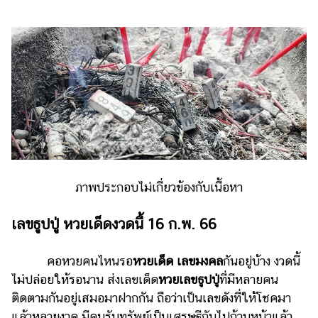
ไตล์
ดูด
วง
ผู้
หญิง
ผู้ชาย
สุขภาพ
ท่อง
ภาพประกอบไม่เกี่ยวข้องกับเนื้อหา
เที่ยว
สูตร
เลขธูปปู่ หวยเด็ดงวดนี้ 16 ก.พ. 66
อาหาร
ง่ายๆ
คอหวยคนไหนรอ
หวยเด็ด เลขมงคล
กันอยู่บ้าง งวดนี้
ไม่ปล่อยให้รอนาน ส่งเลขเด็ด
หวยเลขธูปปู่
ที่มีหลายคน
ช้อป
ติดตามกันอยู่เสมอมาฝากกัน ถือว่าเป็นเลขดังที่ให้โชคมา
ปิ้ง
แล้วหลายงวด มีคนรับทรัพย์เป็นเศรษฐีกันไปถ้วนหน้าแล้ว