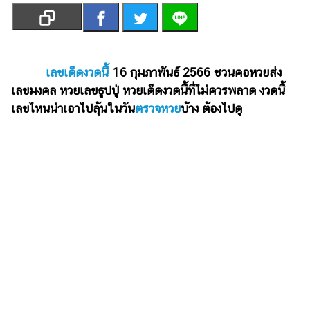
เงิน
การ
ศึกษา
เลขเด็ดงวดนี้
16 กุมภาพันธ์ 2566 ชวนคอหวยส่ง
บันเทิง
เลขมงคล หวยเลขธูปปู่ หวยเด็ดงวดนี้ที่ไม่ควรพลาด งวดนี้
เลขไหนน่าเอาไปลุ้นในวัน
ตรวจหวย
บ้าง ต้องไปดู
รูปภาพ
ดู
หนัง
Music
Station
ละคร
บันเทิง
เกาหลี
ไลฟ์