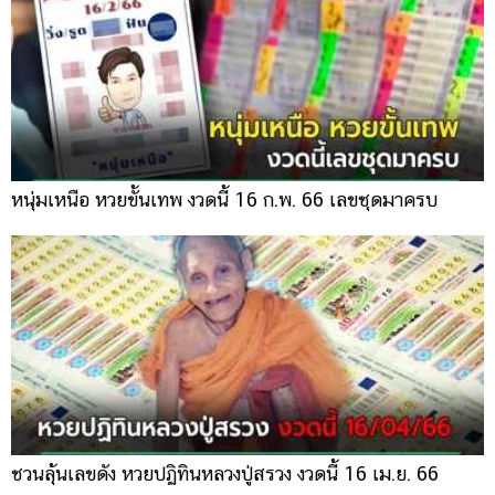
หนุ่มเหนือ หวยขั้นเทพ งวดนี้ 16 ก.พ. 66 เลขชุดมาครบ
ชวนลุ้นเลขดัง หวยปฏิทินหลวงปู่สรวง งวดนี้ 16 เม.ย. 66