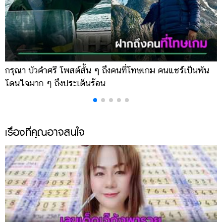
ออนไลน์
ติดต่อ
โฆษณา
แจ้ง
ปัญหา
กรุณา บัวคำศรี โพสต์สั้น ๆ ถึงคนที่โทษเกม คนแชร์เป็นพัน
ภ
ร่วม
โดนใจมาก ๆ ถึงประเด็นร้อน
อ
งาน
กับ
เรา
เรื่องที่คุณอาจสนใจ