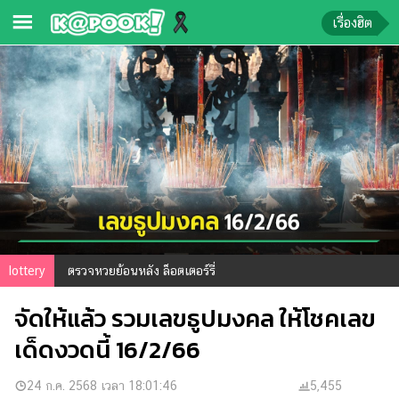
เรื่องฮิต
ข่าว-
ความ
รู้
ข่าว
ข่าว
บันเทิง
ตรวจ
lottery
ตรวจหวยย้อนหลัง ล็อตเตอร์รี่
หวย
จัดให้แล้ว รวมเลขธูปมงคล ให้โชคเลข
ผล
บอล
เด็ดงวดนี้ 16/2/66
สด
การ
24 ก.ค. 2568 เวลา 18:01:46
5,455