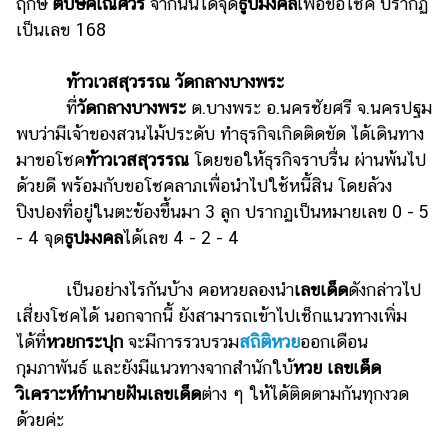
ฤกษ์
ตปษีคเณศวร
จากนั้นได้จุด
ธูปมงคล
เพื่อขอโชค ปรากฏ
แต่งงาน
เป็นเลข 168
แม่
และ
ท้าวเวสสุวรรณ วัดกลางบางพระ
เด็ก
ที่
วัดกลางบางพระ
ต.บางพระ อ.นครชัยศรี จ.นครปฐม
พบว่ามีเจ้าของสวนไม้ประดับ ทำธุรกิจเกิดติดขัด ได้เดินทาง
สัตว์
เลี้ยง
มาขอโชค
ท้าวเวสสุวรรณ
โดยขอให้ธุรกิจราบรื่น ผ่านพ้นไป
ด้วยดี พร้อมกับขอโชคลาภเพื่อนำไปใช้หนี้สิน โดยล้วง
Infographic
ปิงปองที่อยู่ในตะข้องขึ้นมา 3 ลูก ปรากฏเป็นหมายเลข 0 - 5
- 4 จุด
ธูปมงคล
ได้เลข 4 - 2 - 4
บริการ
เป็นอย่างไรกันบ้าง คอหวยลองนำ
เลขเด็ด
ดังกล่าวไป
แอปฯ
กระปุก
เสี่ยงโชคได้ นอกจากนี้ ยังสามารถเข้าไปเช็กแนวทางเพิ่ม
ได้ที่
หวยกระปุก
จะมีการรวบรวม
สถิติหวย
ออกเดือน
คอร์ส
กุมภาพันธ์ และยังมีแนวทางจากสำนักใบ้
หวย เลขเด็ด
ออนไลน์
วิเคราะห์ทำนายฝันเลขเด็ด
ต่าง ๆ ให้ได้ติดตามกันทุกงวด
เรียน
ด้วยค่ะ
เลข