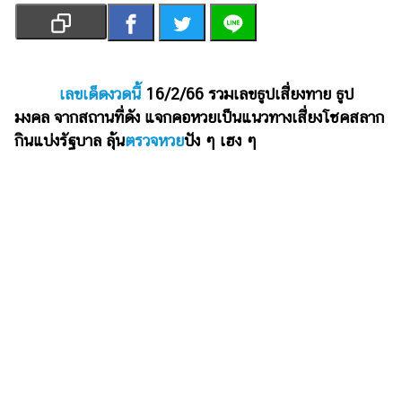
เงิน
การ
ศึกษา
เลขเด็ดงวดนี้
16/2/66 รวมเลขธูปเสี่ยงทาย ธูป
บันเทิง
มงคล จากสถานที่ดัง แจกคอหวยเป็นแนวทางเสี่ยงโชคสลาก
กินแบ่งรัฐบาล ลุ้น
ตรวจหวย
ปัง ๆ เฮง ๆ
รูปภาพ
ดู
หนัง
Music
Station
ละคร
บันเทิง
เกาหลี
ไลฟ์