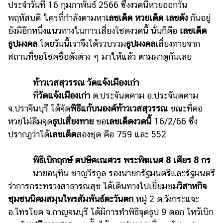
ประจำวันที่ 16 กุมภาพันธ์ 2566 ซึ่งงวดนี้หวยออกวัน
รถยนต์
พฤหัสบดี ใครที่กำลังตามหา
เลขเด็ด หวยเด็ด เลขดัง
กันอยู่
ยังมีอีกหนึ่งแนวทางในการเสี่ยงโชคงวดนี้ นั่นก็คือ
เลขเด็ด
บ้าน
ธูปมงคล
โดยวันนี้เราจึงได้รวบรวม
ธูปมงคล
เสี่ยงทายจาก
และ
การ
สถานที่ขอโชคชื่อดังต่าง ๆ มาให้แล้ว ตามมาดูกันเลย
ตกแต่ง
ท้าวเวสสุวรรณ วัดแจ้งเมืองเก่า
มือ
ที่
วัดแจ้งเมืองเก่า
ต.ประจันตคาม อ.ประจันตคาม
ถือ
จ.ปราจีนบุรี ได้จัด
พิธีแก้บนองค์ท้าวเวสสุวรรณ
ขณะที่คอ
ราคา
หวยไม่ลืมจุด
ธูปเสี่ยงทาย
ขอ
เลขเด็ดงวดนี้
16/2/66 ซึ่ง
ทอง
ปรากฏว่าได้
เลขเด็ด
สองชุด คือ 759 และ 552
ราคา
น้ำมัน
พิธีเบิกฤกษ์ ตปษีคเณศวร พระพิฆเนศ 8 เศียร 8 กร
นายอนุทิน ชาญวีรกูล รองนายกรัฐมนตรีและรัฐมนตรี
วา
ว่าการกระทรวงสาธารณสุข ได้เดินทางไปเยี่ยมชม
วิสาหกิจ
ไร
ชุมชนนิคมสมุนไพรสัมพันธ์ตะวันตก
หมู่ 2 ต.วังกระแจะ
ตี้
อ.ไทรโยค จ.กาญจนบุรี ได้มีการทำพิธีจุดธูป 9 ดอก ไหว้เบิก