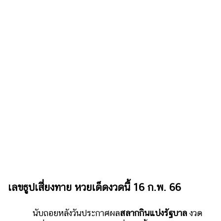
ไตล์
ดูด
วง
ผู้
หญิง
ผู้ชาย
สุขภาพ
ท่อง
เที่ยว
สูตร
อาหาร
ง่ายๆ
เลขธูปเสี่ยงทาย หวยเด็ดงวดนี้ 16 ก.พ. 66
ช้อป
ปิ้ง
นับถอยหลังวันประกาศผล
สลากกินแบ่งรัฐบาล
งวด