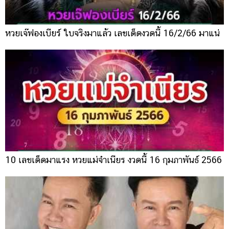
หวยเจ๊ฟองเบียร์ ใบจริงมาแล้ว เลขเด็ดงวดนี้ 16/2/66 มาแน่
10 เลขเด็ดมาแรง หวยแม่จำเนียร งวดนี้ 16 กุมภาพันธ์ 2566