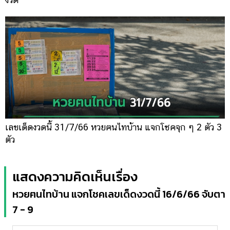
เลขเด็ดงวดนี้ 31/7/66 หวยฅนไทบ้าน แจกโชคจุก ๆ 2 ตัว 3
ตัว
แสดงความคิดเห็นเรื่อง
หวยฅนไทบ้าน แจกโชคเลขเด็ดงวดนี้ 16/6/66 จับตา
7 - 9