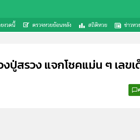
ยงวดนี้
ตรวจหวยย้อนหลัง
สถิติหวย
ข่าวหว
วงปู่สรวง แจกโชคแม่น ๆ เลขเด็
ค