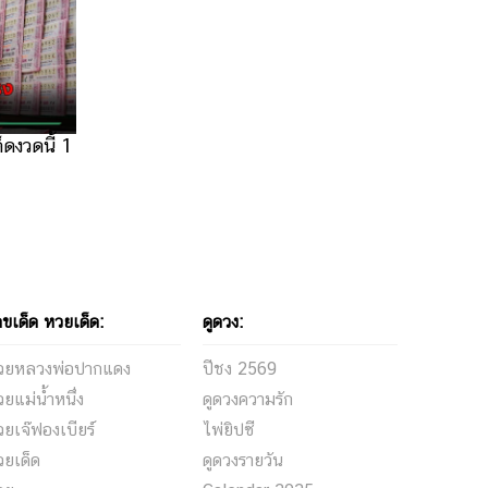
็ดงวดนี้ 1
ขเด็ด หวยเด็ด:
ดูดวง:
วยหลวงพ่อปากแดง
ปีชง 2569
ยแม่น้ำหนึ่ง
ดูดวงความรัก
ยเจ๊ฟองเบียร์
ไพ่ยิปซี
วยเด็ด
ดูดวงรายวัน