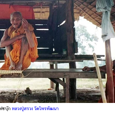
ฟซบุ๊ก
หลวงปู่สรวง วัดไพรพัฒนา