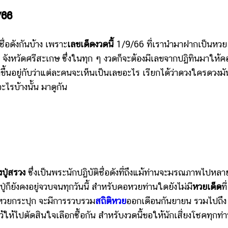
/66
ดังกันบ้าง เพราะ
เลขเด็ดงวดนี้
1/9/66 ที่เรานำมาฝากเป็นหวย
จังหวัดศรีสะเกษ ซึ่งในทุก ๆ งวดก็จะต้องมีเลขจากปฏิทินมาให้ค
็ขึ้นอยู่กับว่าแต่ละคนจะเห็นเป็นเลขอะไร เรียกได้ว่าดวงใครดวงมั
ะไรบ้างนั้น มาดูกัน
ปู่สรวง
ซึ่งเป็นพระนักปฏิบัติชื่อดังที่ถึงแม้ท่านจะมรณภาพไปหลา
่ก็ยังคงอยู่จวบจนทุกวันนี้ สำหรับคอหวยท่านใดยังไม่มี
หวยเด็ด
ที่
ี่หวยกระปุก จะมีการรวบรวม
สถิติหวย
ออกเดือนกันยายน รวมไปถึง
้ให้ไปตัดสินใจเลือกซื้อกัน สำหรับงวดนี้ขอให้นักเสี่ยงโชคทุกท่า