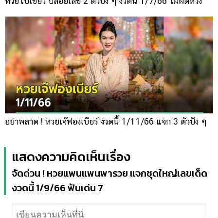
หวยใบเขียว ปล่อยเลข 2 ตัวปัง ๆ งวดนี้ 1/7/66 ไม่ผิดหวัง
อย่าพลาด ! หวยเจ๊ฟองเบียร์ งวดนี้ 1/11/66 แจก 3 ตัวปัง ๆ
แสดงความคิดเห็นเรื่อง
จัดด่วน ! หวยแพนแพนพารวย แจกชุดใหญ่เลขเด็ด
งวดนี้ 1/9/66 ฟันเด่น 7