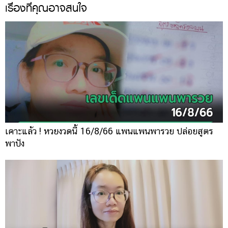
เรื่องที่คุณอาจสนใจ
เคาะแล้ว ! หวยงวดนี้ 16/8/66 แพนแพนพารวย ปล่อยสูตร
พาปัง