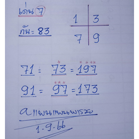
ออนไลน์
ติดต่อ
โฆษณา
แจ้ง
ปัญหา
ร่วม
งาน
กับ
เรา