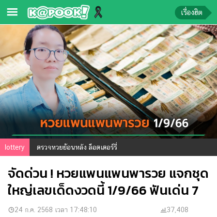
เรื่องฮิต
ข่าว-
ความ
รู้
ข่าว
ข่าว
บันเทิง
ตรวจ
lottery
ตรวจหวยย้อนหลัง ล็อตเตอร์รี่
หวย
จัดด่วน ! หวยแพนแพนพารวย แจกชุด
ผล
บอล
ใหญ่เลขเด็ดงวดนี้ 1/9/66 ฟันเด่น 7
สด
การ
24 ก.ค. 2568 เวลา 17:48:10
37,408