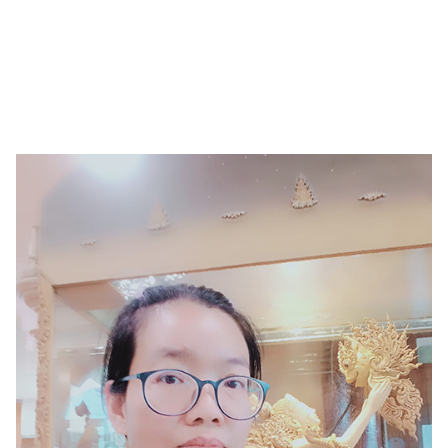
ไตล์
ดูด
วง
ผู้
หญิง
ผู้ชาย
สุขภาพ
ท่อง
เที่ยว
สูตร
อาหาร
ง่ายๆ
ช้อป
ปิ้ง