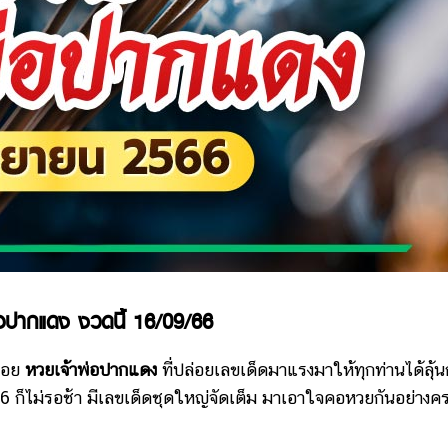
อปากแดง งวดนี้ 16/09/66
คอย
หวยเจ้าพ่อปากแดง
ที่ปล่อยเลขเด็ดมาแรงมาให้ทุกท่านได้ลุ้น
6 ก็ไม่รอช้า มีเลขเด็ดชุดใหญ่จัดเต็ม มาเอาใจคอหวยกันอย่างค