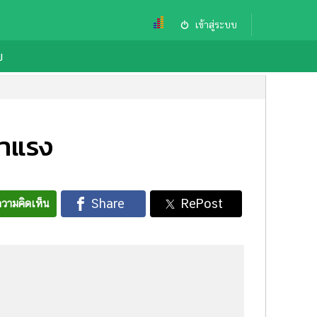
เข้าสู่ระบบ
ย
มาแรง
วามคิดเห็น