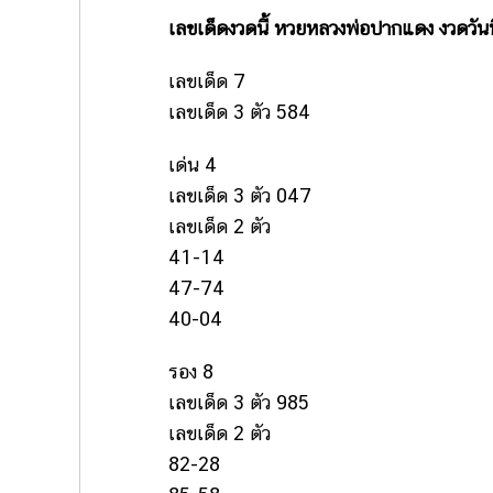
เลขเด็ดงวดนี้ หวยหลวงพ่อปากแดง งวดวันที
เลขเด็ด 7
เลขเด็ด 3 ตัว 584
เด่น 4
เลขเด็ด 3 ตัว 047
เลขเด็ด 2 ตัว
41-14
47-74
40-04
รอง 8
เลขเด็ด 3 ตัว 985
เลขเด็ด 2 ตัว
82-28