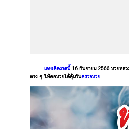
เลขเด็ดงวดนี้
16 กันยายน 2566 หวยหลวงพ่อ
ตรง ๆ ให้คอหวยได้ลุ้นวัน
ตรวจหวย