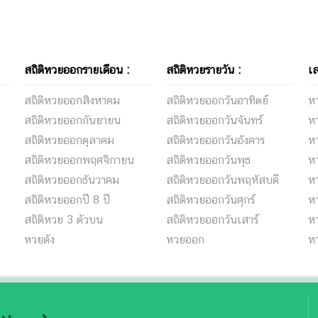
สถิติหวยออกรายเดือน :
สถิติหวยรายวัน :
เล
สถิติหวยออกสิงหาคม
สถิติหวยออกวันอาทิตย์
ห
สถิติหวยออกกันยายน
สถิติหวยออกวันจันทร์
หว
สถิติหวยออกตุลาคม
สถิติหวยออกวันอังคาร
หว
สถิติหวยออกพฤศจิกายน
สถิติหวยออกวันพุธ
ห
สถิติหวยออกธันวาคม
สถิติหวยออกวันพฤหัสบดี
ห
สถิติหวยออกปี 8 ปี
สถิติหวยออกวันศุกร์
ห
สถิติหวย 3 ตัวบน
สถิติหวยออกวันเสาร์
หว
หวยดัง
หวยออก
ห