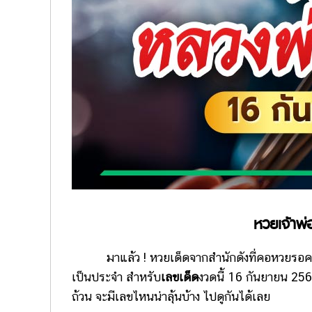
หวยเจ้าพ่
มาแล้ว ! หวยเด็ดจากสำนักดังที่คอหวยรอ
เป็นประจำ สำหรับ
เลขเด็ด
งวดนี้ 16 กันยายน 256
ถ้วน จะมีเลขไหนน่าลุ้นบ้าง ไปดูกันได้เลย