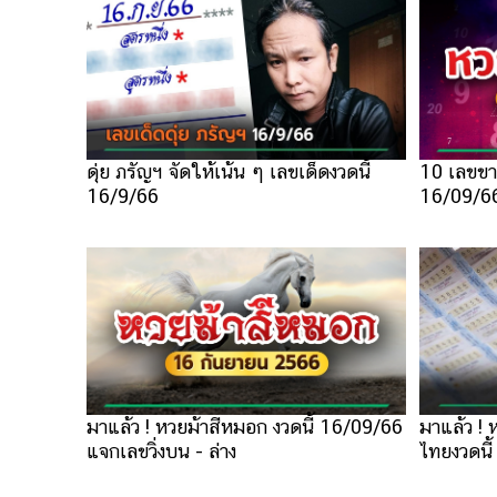
ดุ่ย ภรัญฯ จัดให้เน้น ๆ เลขเด็ดงวดนี้
10 เลขขาย
16/9/66
16/09/6
มาแล้ว ! หวยม้าสีหมอก งวดนี้ 16/09/66
มาแล้ว ! 
แจกเลขวิ่งบน - ล่าง
ไทยงวดนี