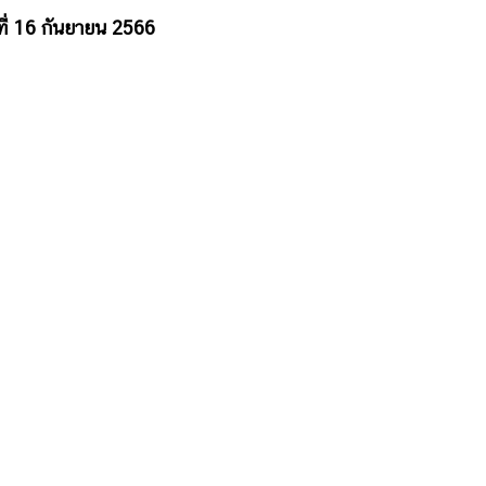
่ 16 กันยายน 2566