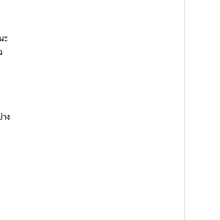
งนะ
ว
่าง