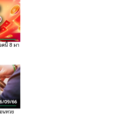
ดนี้ 8 มา
ก่อนหวย