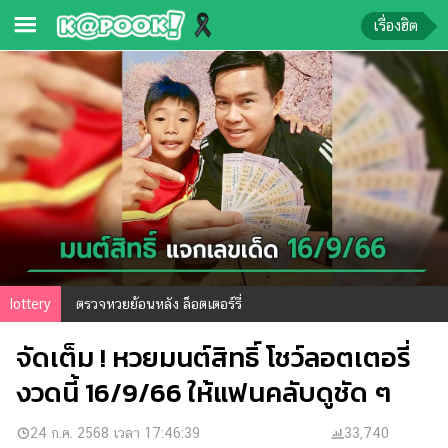
เรื่องฮิต
ข่าว-
ความ
รู้
ข่าว
ข่าว
บันเทิง
ตรวจ
lottery
ตรวจหวยย้อนหลัง ล็อตเตอร์รี่
หวย
จัดเต็ม ! หวยมนต์สิทธิ์ โชว์ลอตเตอรี่
ผล
บอล
งวดนี้ 16/9/66 ให้แฟนคลับดูชัด ๆ
สด
การ
24 ก.ค. 2568 เวลา 17:46:39
33,740