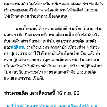
ออนไลน์
เหล่าแฟนคลับ ไม่ให้ตกเป็นเหยื่อของกลุ่มมิจฉาชีพ ที่แฝงตัว
เข้ามาคอมเมนต์ใต้ภาพ พร้อมชักชวนให้กดลิงก์ และชวน
ติดต่อ
โฆษณา
ให้เข้ากลุ่มหวย ว่าอย่าหลงเชื่อเด็ดขาด
แจ้ง
และทั้งหมดนี้ คือ หวยมนต์สิทธิ์ คำสร้อย ที่นำมาฝาก
ปัญหา
คอหวย เผื่อเป็นแนวทางซื้อ
หวยเด็ดงวดนี้
แต่ถ้ายังไม่ถูกใจ
ร่วม
กับเลขดังกล่าว ก็สามารถเข้าไปดูแนวทาง
เลขเด็ด เลขดัง
งาน
และ
สถิติหวย
รวมถึงแนวทางจากสำนักใบ้หวยต่าง ๆ ที่หวย
กับ
กระปุกรวบรวมเอาไว้ให้เหล่านักเสี่ยงโชคเรียบร้อยแล้ว ทั้ง
เรา
หวยปฏิทินจีน หวยดุ่ย ภรัญฯ เลขเด็ดหลวงพ่อปากแดง หวย
เสือตกถังพลังเงินดี หวยม้าสีหมอก เลขธูปปู่ หวยปฏิทินคำชะ
โนด เลขลับเฉพาะวงใน หวยซองถล่มเจ้ามือ และเลขเด็ด
แพนแพนพารวย เป็นต้น
ข่าวหวยเด็ด เลขเด็ดงวดนี้ 16 ก.ย. 66
-
มาร์กี้ ราศี โพสต์รูปคู่รถสุดเท่ แต่ชาวเน็ตแห่โฟกัสเลข