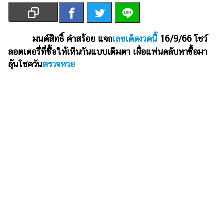
เงิน
การ
ศึกษา
มนต์สิทธิ์ คำสร้อย แจก
เลขเด็ดงวดนี้
16/9/66 โชว์
ลอตเตอรี่ที่ซื้อให้เห็นกันแบบเต็มตา เผื่อแฟนคลับหาซื้อมา
บันเทิง
ลุ้นโชควัน
ตรวจหวย
รูปภาพ
ดู
หนัง
Music
Station
ละคร
บันเทิง
เกาหลี
ไลฟ์