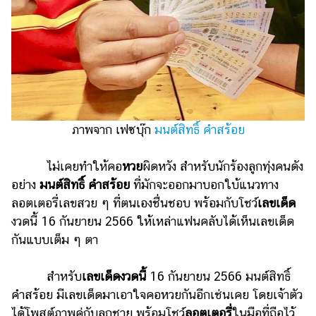
รถยนต์
บ้าน
และ
การ
ตกแต่ง
มือ
ภาพจาก เฟซบุ๊ก
มนต์สิทธิ์ คำสร้อย
ถือ
ราคา
ไม่เคยทำให้คอ
หวย
ผิดหวัง สำหรับนักร้องลูกทุ่งคนดัง
ทอง
อย่าง
มนต์สิทธิ์ คำสร้อย
ที่มักจะออกมาบอกใบ้แนวทาง
ลอตเตอรี่เลขสวย ๆ ที่ตนเองชื่นชอบ พร้อมกับโชว์
เลขเด็ด
ราคา
น้ำมัน
งวดนี้ 16 กันยายน 2566 ให้เหล่าแฟนคลับได้เห็นเลขเด็ด
กันแบบเต็ม ๆ ตา
วา
ไร
สำหรับ
เลขเด็ดงวดนี้
16 กันยายน 2566 มนต์สิทธิ์
ตี้
คำสร้อย มีเลขเด็ดมาเอาใจคอหวยกันอีกเช่นเคย โดยเจ้าตัว
ได้โพสต์ภาพคู่กับลูกชาย พร้อมโชว์
ลอตเตอรี่
ในมือที่ถือไว้