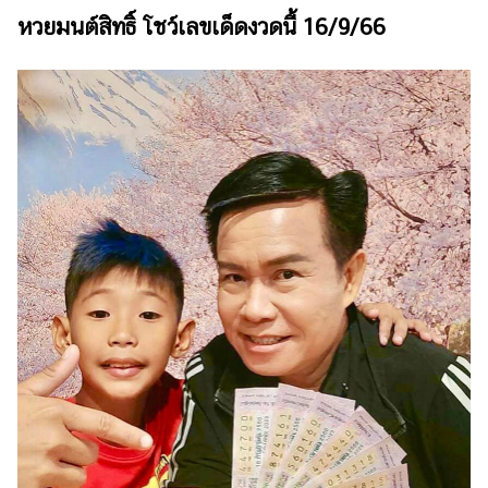
ไตล์
หวยมนต์สิทธิ์ โชว์เลขเด็ดงวดนี้ 16/9/66
ดูด
วง
ผู้
หญิง
ผู้ชาย
สุขภาพ
ท่อง
เที่ยว
สูตร
อาหาร
ง่ายๆ
ช้อป
ปิ้ง