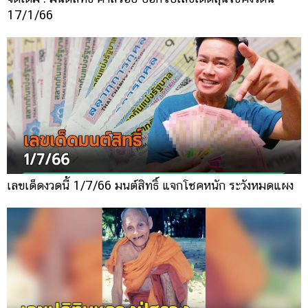
17/1/66
เลขเด็ดงวดนี้ 1/7/66 มนต์สิทธิ์ แจกโชคหนัก ระวังหมดแผง