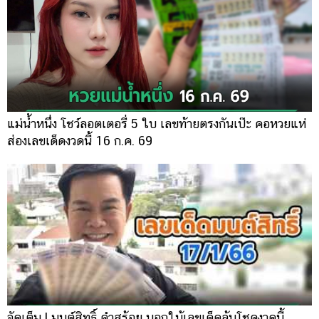
แม่น้ำหนึ่ง โชว์ลอตเตอรี่ 5 ใบ เลขท้ายตรงกันเป๊ะ คอหวยแห่
ส่องเลขเด็ดงวดนี้ 16 ก.ค. 69
จัดเต็ม ! มนต์สิทธิ์ คำสร้อย บอกใบ้เลขเด็ดลุ้นโชคงวดนี้