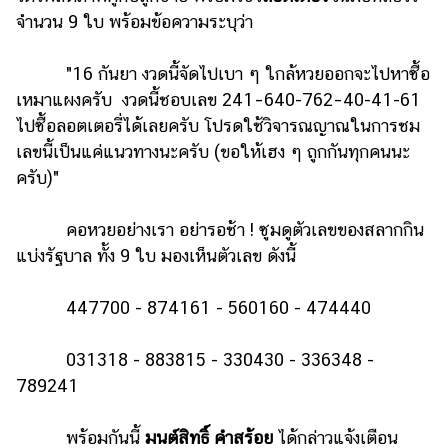
แต่งงาน
จำนวน 9 ใบ พร้อมข้อความระบุว่า
แม่
"16 กันยา งวดนี้จัดไปเบา ๆ ใกล้หวยออกจะไปหาซื้อ
และ
เด็ก
เหมาแผงครับ งวดนี้ชอบเลข 241–640-762–40-41-61
ไปซื้อลอตเตอรี่ได้เลยครับ โปรดใช้วิจารณญาณในการชม
สัตว์
เลขนี้เป็นแค่แนวทางนะครับ (ขอให้เฮง ๆ ถูกกันทุกคนนะ
เลี้ยง
ครับ)"
Infographic
คอหวยอย่างเรา อย่ารอช้า ! ซูมดูตัวเลขของสลากกิน
บริการ
แบ่งรัฐบาล ทั้ง 9 ใบ มองเห็นตัวเลข ดังนี้
แอปฯ
447700 - 874161 - 560160 - 474440
กระปุก
คอร์ส
031318 - 883815 - 330430 - 336348 -
ออนไลน์
789241
เรียน
เลข
พร้อมกันนี้
มนต์สิทธิ์ คำสร้อย
ได้กล่าวแจ้งเตือน