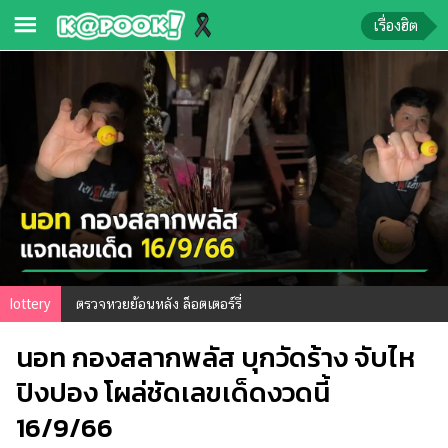
เรื่องฮิต
ข่าว-
ความ
รู้
ข่าว
ข่าว
บันเทิง
ตรวจ
lottery
ตรวจหวยย้อนหลัง ล็อตเตอร์รี่
หวย
นอท กองสลากพลัส บุกวัดร้าง จับไห
ผล
บอล
ปิงปอง โผล่ชัดเลขเด็ดงวดนี้
สด
16/9/66
การ