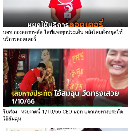
นอท กองสลากพลัส ไลฟ์แจงทุกประเด็น หลังโดนสั่งหยุดให้
บริการลอตเตอรี่
รีบส่อง ! หวยงวดนี้ 1/10/66 CEO นอท แจกเลขหางประทัด
ไอ้ส้มฉุน