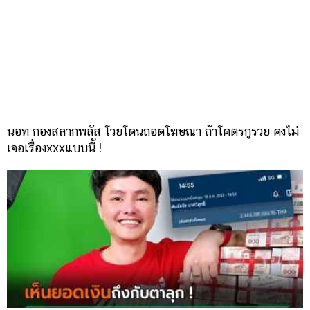
นอท กองสลากพลัส โวยโดนถอดโฆษณา ถ้าโคตรกูรวย คงไม่
เจอเรื่องxxxแบบนี้ !