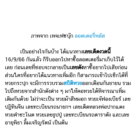
ออนไลน์
ติดต่อ
โฆษณา
แจ้ง
ภาพจาก เพจเฟซบุ๊ก
ลอตเตอรี่พลัส
ปัญหา
ร่วม
เป็นอย่างไรกันบ้าง ได้แนวทาง
เลขเด็ดงวดนี้
งาน
16/9/66 กันแล้ว ก็รีบออกไปหาซื้อลอตเตอรี่มาเก็บไว้ได้
กับ
เลย ก่อนเลขที่ชอบจะกลายเป็น
เลขดัง
หาซื้อยากไปเสียก่อน
เรา
ส่วนใครที่อยากได้แนวทางเพิ่มอีก ก็สามารถเข้าไปเช็กได้ที่
หวยกระปุก จะมีการรวบรวม
สถิติหวย
ออกเดือนกันยายน รวม
ไปถึงหวยจากสำนักดังต่าง ๆ มาให้คอหวยได้พิจารณาเพิ่ม
เติมกันด้วย ไม่ว่าจะเป็น หวยม้าสีหมอก หวยเจ๊ฟองเบียร์ เลข
ปฏิทินจีน เลขทะเบียนรถนายกฯ เลขเด็ดหลวงพ่อปากแดง
หวยคำชะโนด หวยเลขธูปปู่ เลขทะเบียนรถดาราดัง และเลข
อายุพิธา ลิ้มเจริญรัตน์ เป็นต้น