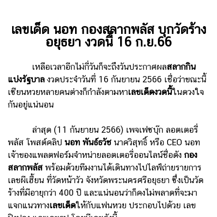
ไตล์
ดูด
เลขเด็ด นอท กองสลากพลัส บุกวัดร้าง
วง
อยุธยา งวดนี้ 16 ก.ย.66
ผู้
หญิง
เหลือเวลาอีกไม่กี่วันก็จะถึงวันประกาศผล
สลากกิน
แบ่งรัฐบาล
งวดประจำวันที่ 16 กันยายน 2566 เชื่อว่าขณะนี้
ผู้ชาย
เซียนหวยหลายคนต่างก็กำลังตามหา
เลขเด็ดงวดนี้
ในดวงใจ
สุขภาพ
กันอยู่แน่นอน
ท่อง
ล่าสุด (11 กันยายน 2566) เพจเฟซบุ๊ก ลอตเตอรี่
เที่ยว
พลัส โพสต์คลิป
นอท พันธ์ธวัช
นาควิสุทธิ์ หรือ CEO นอท
สูตร
เจ้าของแพลตฟอร์มจำหน่ายลอตเตอรี่ออนไลน์ชื่อดัง
กอง
อาหาร
สลากพลัส
พร้อมด้วยทีมงานได้เดินทางไปไลฟ์ถ่ายรายการ
ง่ายๆ
เลขผีเฮี้ยน ที่วัดหน้าวัว จังหวัดพระนครศรีอยุธยา ซึ่งเป็นวัด
ช้อป
ร้างที่มีอายุกว่า 400 ปี และแน่นอนว่าก็คงไม่พลาดที่จะมา
แจกแนวทาง
เลขเด็ด
ให้กับแฟนหวย ประกอบไปด้วย เลข
ปิ้ง