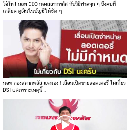
โอ้โห ! นอท CEO กองสลากพลัส กับวิธีฟาดจุก ๆ ถึงคนที่
เกลียด ดูเงินในบัญชีให้ชัด ๆ
นอท กองสลากพลัส แจงเอง ! เลื่อนเปิดขายลอตเตอรี่ ไม่เกี่ยว
DSI แต่เพราะเหตุนี้...