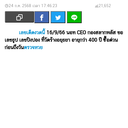
เงิน
24 ก.ค. 2568 เวลา 17:46:23
21,652
การ
ศึกษา
บันเทิง
เลขเด็ดงวดนี้
16/9/66 นอท CEO กองสลากพลัส ขอ
เลขธูป เลขปิงปอง ที่วัดร้างอยุธยา อายุกว่า 400 ปี ซื้อด่วน
รูปภาพ
ก่อนถึงวัน
ตรวจหวย
ดู
หนัง
Music
Station
ละคร
บันเทิง
เกาหลี
ไลฟ์