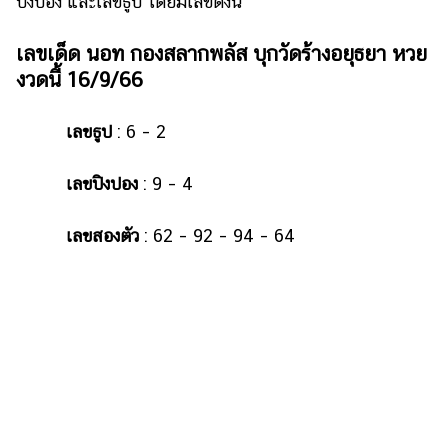
ปิงปอง และเลขธูป โดยมีเลขดังนี้
รถยนต์
เลขเด็ด นอท กองสลากพลัส บุกวัดร้างอยุธยา หวย
บ้าน
งวดนี้ 16/9/66
และ
การ
เลขธูป
: 6 – 2
ตกแต่ง
มือ
เลขปิงปอง
: 9 – 4
ถือ
ราคา
เลขสองตัว
: 62 – 92 – 94 – 64
ทอง
ราคา
น้ำมัน
วา
ไร
ตี้