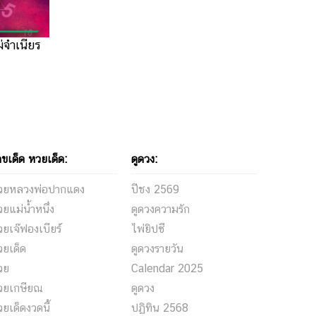
่จำเนียร
ขเด็ด หวยเด็ด:
ดูดวง:
วยหลวงพ่อปากแดง
ปีชง 2569
ยแม่น้ำหนึ่ง
ดูดวงความรัก
ยเจ๊ฟองเบียร์
ไพ่ยิปซี
วยเด็ด
ดูดวงรายวัน
วย
Calendar 2025
วยเกษียณ
ดูดวง
ยเด็ดงวดนี้
ปฏิทิน 2568