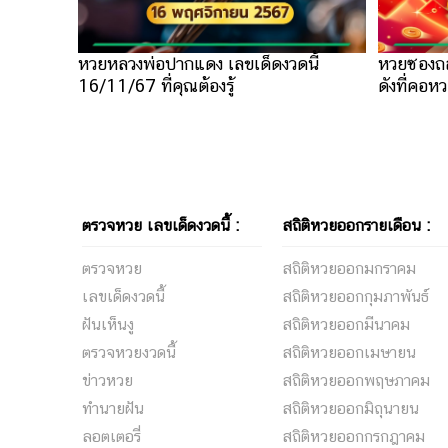
หวยหลวงพ่อปากแดง เลขเด็ดงวดนี้
หวยซองถล
16/11/67 ที่คุณต้องรู้
ดังที่คอ
ตรวจหวย เลขเด็ดงวดนี้ :
สถิติหวยออกรายเดือน :
ตรวจหวย
สถิติหวยออกมกราคม
เลขเด็ดงวดนี้
สถิติหวยออกกุมภาพันธ์
ฝันเห็นงู
สถิติหวยออกมีนาคม
ตรวจหวยงวดนี้
สถิติหวยออกเมษายน
ข่าวหวย
สถิติหวยออกพฤษภาคม
ทํานายฝัน
สถิติหวยออกมิถุนายน
ลอตเตอรี่
สถิติหวยออกกรกฎาคม