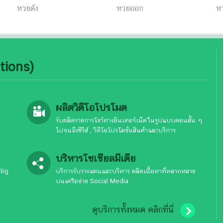
หวยดัง
หวยออก
ห
tions)
ผลิตวิดีโอโปรโมต
รับผลิตรายการโชว์ทางอินเทอร์เน็ตในรูปแบบตอนสั้น ๆ
ไปจนถึงซีรีส์ , วิดีโอโปรโมชั่นสินค้าและบริการ
บริหารโซเชียลมีเดีย
Big
บริการรับวางแผนและบริหาร ผลิตเนื้อหาที่หลากหลาย
บนเครือข่าย Social Media
ดูบริการทั้งหมด คลิกที่นี่