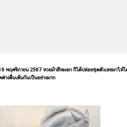
6 พฤศจิกายน 2567 หวยม้าสีหมอก ก็ได้ปล่อยชุดตัวเลขมาให้ได
ต่างตื่นเต้นกันเป็นอย่างมาก