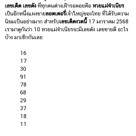
เลขเด็ด เลขดัง
ที่ทุกคนต่างเฝ้ารอคอยคือ
หวยแม่จำเนียร
รถยนต์
เป็นอีกหนึ่งแผงขาย
ลอตเตอรี่
เจ้าใหญ่ของไทย ที่ได้รับความ
บ้าน
นิยมเป็นอย่างมาก สำหรับ
เลขเด็ดงวดนี้
17 มกราคม 2568
และ
เรามาดูกันว่า 10 หวยแม่จำเนียรจะมีเลขดัง เลขขายดี อะไร
การ
บ้าง มาเช็กกันเลย
ตกแต่ง
มือ
16
ถือ
17
30
ราคา
ทอง
91
78
ราคา
68
น้ำมัน
29
วา
37
18
ไร
11
ตี้