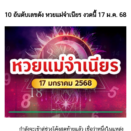
ไตล์
10 อันดับเลขดัง หวยแม่จำเนียร งวดนี้ 17 ม.ค. 68
ดูด
วง
ผู้
หญิง
ผู้ชาย
สุขภาพ
ท่อง
เที่ยว
สูตร
อาหาร
ง่ายๆ
ช้อป
ปิ้ง
กำลังจะเข้าสู่ช่วงโค้งสุดท้ายแล้ว เชื่อว่าหนึ่งในแหล่ง