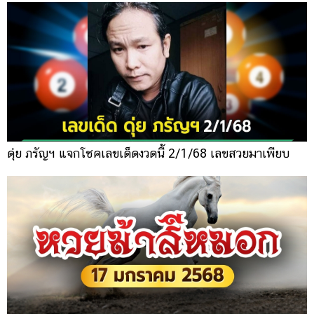
ดุ่ย ภรัญฯ แจกโชคเลขเด็ดงวดนี้ 2/1/68 เลขสวยมาเพียบ