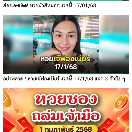
ส่องเลขเด็ด! หวยม้าสีหมอก งวดนี้ 17/01/68
อย่าพลาด ! หวยเจ๊ฟองเบียร์ งวดนี้ 17/1/68 แจก 3 ตัวปัง ๆ