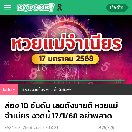
เรื่องฮิต
ข่าว-
ความ
รู้
ข่าว
ข่าว
บันเทิง
ตรวจ
lottery
ตรวจหวยย้อนหลัง ล็อตเตอร์รี่
หวย
ส่อง 10 อันดับ เลขดังขายดี หวยแม่
ผล
บอล
จำเนียร งวดนี้ 17/1/68 อย่าพลาด
สด
การ
24 ก.ค. 2568 เวลา 17:18:21
26,826