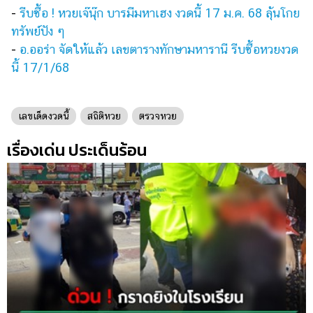
ออนไลน์
-
รีบซื้อ ! หวยเจ๊นุ๊ก บารมีมหาเฮง งวดนี้ 17 ม.ค. 68 ลุ้นโกย
ติดต่อ
ทรัพย์ปัง ๆ
โฆษณา
-
อ.ออร่า จัดให้แล้ว เลขตารางทักษามหารานี รีบซื้อหวยงวด
นี้ 17/1/68
แจ้ง
ปัญหา
ร่วม
เลขเด็ดงวดนี้
สถิติหวย
ตรวจหวย
งาน
เรื่องเด่น ประเด็นร้อน
กับ
เรา