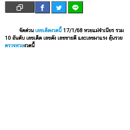
เงิน
การ
ศึกษา
จัดด่วน
เลขเด็ดงวดนี้
17/1/68 หวยแม่จำเนียร รวม
บันเทิง
10 อันดับ เลขเด็ด เลขดัง เลขขายดี และเลขมาแรง ลุ้นรวย
ตรวจหวย
งวดนี้
รูปภาพ
ดู
หนัง
Music
Station
ละคร
บันเทิง
เกาหลี
ไลฟ์