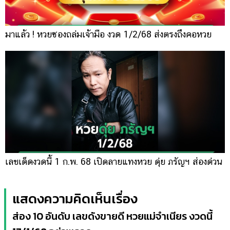
มาแล้ว ! หวยซองถล่มเจ้ามือ งวด 1/2/68 ส่งตรงถึงคอหวย
เลขเด็ดงวดนี้ 1 ก.พ. 68 เปิดลายแทงหวย ดุ่ย ภรัญฯ ส่องด่วน
แสดงความคิดเห็นเรื่อง
ส่อง 10 อันดับ เลขดังขายดี หวยแม่จำเนียร งวดนี้