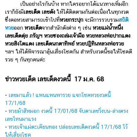
เป็นอย่างไรกันบ้าง หากใครอยากได้แนวทางเพิ่มอีก
แต่งงาน
เราก็ยังมี
เลขเด็ด เลขดัง
ให้ได้ติดตามกันต่อเนื่องในทุกงวด
แม่
ซึ่งคอหวยสามารถเข้าไปที่
หวยกระปุก
จะมีการรวบรวม
สถิติ
และ
หวย
ออก
หวยเด็ด
จากสำนักดังต่าง ๆ เช่น
หวยแม่น้ำหนึ่ง
เด็ก
เลขเด็ดดุ่ย ภรัญฯ หวยซองถล่มเจ้ามือ หวยหลวงพ่อปากแดง
สัตว์
หวยสิงโตแดง เลขเด็ดนกตาทิพย์ หวยปฏิทินหลวงพ่อรวย
เลี้ยง
ฯลฯ ให้ได้พิจารณาลุ้นเสี่ยงโชคกัน สำหรับงวดนี้ขอให้โชคดี
รวย ๆ กันทุกคนค่ะ
Infographic
บริการ
ข่าวหวยเด็ด เลขเด็ดงวดนี้ 17 ม.ค. 68
แอปฯ
-
เลขมาแล้ว ! แพนแพนพารวย แจกโชคหวยงวดนี้
กระปุก
17/1/68
คอร์ส
-
หวยม้าสีหมอก งวดนี้ 17/01/68 จับตาเลขวิ่งบน-ล่างตรง
ออนไลน์
เลขไหนมาแรง
เรียน
-
หวยเจ้าแม่ตะเคียนทอง ปล่อยเลขเด็ดงวดนี้ 17/1/68 ไว้
เลข
ให้เสี่ยงโชค