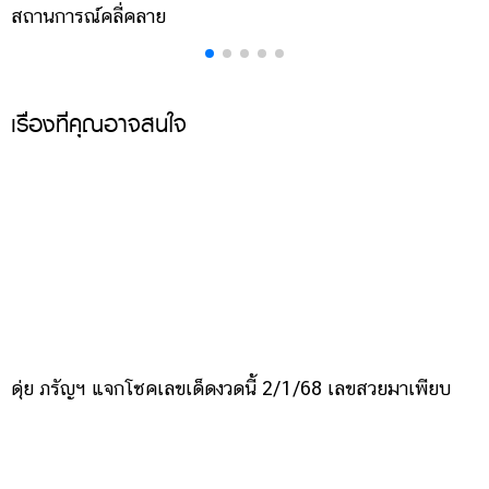
สถานการณ์คลี่คลาย
ล
เรื่องที่คุณอาจสนใจ
ดุ่ย ภรัญฯ แจกโชคเลขเด็ดงวดนี้ 2/1/68 เลขสวยมาเพียบ