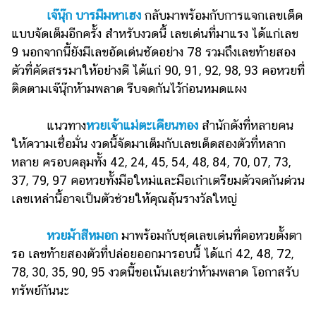
แต่งงาน
เจ๊นุ๊ก บารมีมหาเฮง
กลับมาพร้อมกับการแจกเลขเด็ด
แบบจัดเต็มอีกครั้ง สำหรับงวดนี้ เลขเด่นที่มาแรง ได้แก่เลข
แม่
9 นอกจากนี้ยังมีเลขอัดเด่นชัดอย่าง 78 รวมถึงเลขท้ายสอง
และ
เด็ก
ตัวที่คัดสรรมาให้อย่างดี ได้แก่ 90, 91, 92, 98, 93 คอหวยที่
ติดตามเจ๊นุ๊กห้ามพลาด รีบจดกันไว้ก่อนหมดแผง
สัตว์
เลี้ยง
แนวทาง
หวยเจ้าแม่ตะเคียนทอง
สำนักดังที่หลายคน
Infographic
ให้ความเชื่อมั่น งวดนี้จัดมาเต็มกับเลขเด็ดสองตัวที่หลาก
หลาย ครอบคลุมทั้ง 42, 24, 45, 54, 48, 84, 70, 07, 73,
บริการ
37, 79, 97 คอหวยทั้งมือใหม่และมือเก๋าเตรียมตัวจดกันด่วน
เลขเหล่านี้อาจเป็นตัวช่วยให้คุณลุ้นรางวัลใหญ่
แอปฯ
กระปุก
หวยม้าสีหมอก
มาพร้อมกับชุดเลขเด่นที่คอหวยตั้งตา
คอร์ส
รอ เลขท้ายสองตัวที่ปล่อยออกมารอบนี้ ได้แก่ 42, 48, 72,
ออนไลน์
78, 30, 35, 90, 95 งวดนี้ขอเน้นเลยว่าห้ามพลาด โอกาสรับ
เรียน
ทรัพย์กันนะ
เลข