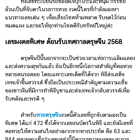
ทั้งเลขทะเบียนรถของดีเจบุ๊กโกะและหนุ่ม กรรชัย
ล้วนเป็นที่จับตาในวงการหวย งวดนี้ใครที่กำลังมองหา
แนวทางเลขเด่น ๆ เพื่อเสี่ยงโชคห้ามพลาด รีบจดไว้ก่อน
หมดแผง และขอให้ทุกท่านโชคดีรับทรัพย์ใหญ่ค่ะ
เลขมงคลพิเศษ ต้อนรับเทศกาลตรุษจีน 2568
ตรุษจีนปีนี้นอกจากจะเป็นช่วงเวลาแห่งการเฉลิมฉลอง
และส่งความสุขกันแล้ว ยังเป็นอีกหนึ่งโอกาสสำคัญที่คอหวย
หลายคนรอคอย โดยเฉพาะเลขเด็ดที่ได้จาก พิธีส่งเสด็จ
เทพเจ้าขึ้นสวรรค์ ซึ่งถือเป็นประเพณีสำคัญตามความเชื่อ
ของชาวจีนที่มีการทำพิธีบูชาและส่งเทพเจ้ากลับสวรรค์เพื่อ
รับพลังและพรดี ๆ
สำหรับ
หวยตรุษจีน
งวดนี้ตัวเลขที่ถูกจับตามองเป็น
พิเศษ ได้แก่ 472 ซึ่งได้จากเลขธนบัตรในพิธี และยังมีเลขที่
คอหวยให้ความสนใจอย่างมากจากหางประทัด คือ 63 และ
944 หลายคนเชื่อว่าเลขเหล่านี้มีความหมายมงคลและอาจ