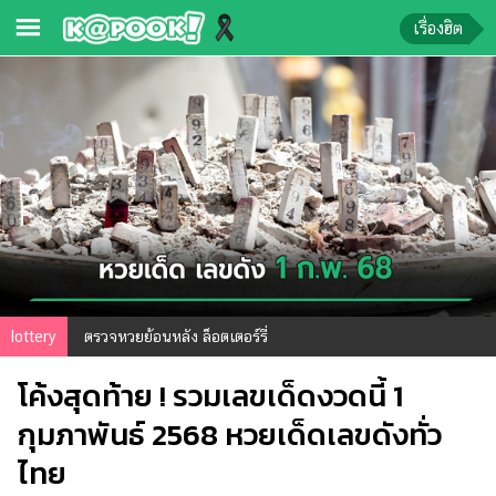
เรื่องฮิต
ข่าว-
ความ
รู้
ข่าว
ข่าว
บันเทิง
ตรวจ
lottery
ตรวจหวยย้อนหลัง ล็อตเตอร์รี่
หวย
โค้งสุดท้าย ! รวมเลขเด็ดงวดนี้ 1
ผล
บอล
กุมภาพันธ์ 2568 หวยเด็ดเลขดังทั่ว
สด
ไทย
การ