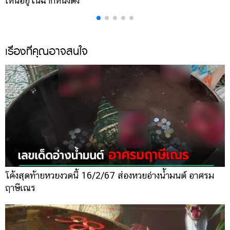
เห็นอยู่ในฉากหนังดัง
เ
เรื่องที่คุณอาจสนใจ
โค้งสุดท้ายหวยงวดนี้ 16/2/67 ส่องหวยอ่างน้ำมนต์ อาศรม
ฤาษีเณร