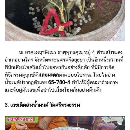
ออนไลน์
ติดต่อ
โฆษณา
แจ้ง
ปัญหา
ร่วม
ณ อาศรมฤาษีเณร ธาตุพุทธคุณ หมู่ 4 ตำบลโพแดง
งาน
อำเภอบางไทร จังหวัดพระนครศรีอยุธยา เป็นอีกหนึ่งสถานที่
กับ
เรา
ที่นักเสี่ยงโชควิ่งเข้าไปขอพรกันอย่างคึกคัก ที่นี่มีการจัด
พิธีกรรมดูฤกษ์ตัว
เลขมงคล
ตามแบบโบราณ โดยในอ่าง
น้ำมนต์ปรากฏตัวเลข
65-780-4
ทำให้มีผู้คนมาถ่ายภาพ
และจับคู่ตัวเลขเพื่อนำไปเสี่ยงโชคกันอย่างคึกคัก
3. เลขเด็ดอ่างน้ำมนต์ วัดศรีทรงธรรม