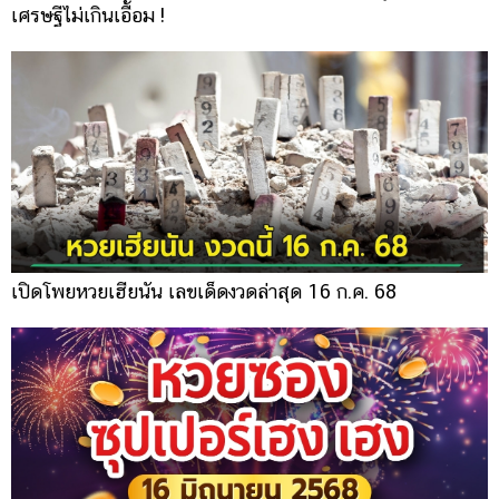
เศรษฐีไม่เกินเอื้อม !
เปิดโพยหวยเฮียนัน เลขเด็ดงวดล่าสุด 16 ก.ค. 68