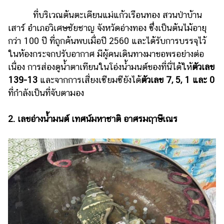
แต่งงาน
ที่บริเวณต้นตะเคียนแม่แก้วเรือนทอง สวนป่าบ้าน
แม่
เสาร์ อำเภอวิเศษชัยชาญ จังหวัดอ่างทอง ซึ่งเป็นต้นไม้อายุ
และ
กว่า 100 ปี ที่ถูกค้นพบเมื่อปี 2560 และได้รับการบรรจุไว้
เด็ก
ในห้องกระจกปรับอากาศ มีผู้คนเดินทางมาขอพรอย่างต่อ
เนื่อง การส่องดูน้ำตาเทียนในโอ่งน้ำมนต์ของที่นี่ได้ให้
ตัวเลข
สัตว์
เลี้ยง
139-13
และจากการเสี่ยงเซียมซียังได้
ตัวเลข 7, 5, 1 และ 0
ที่กำลังเป็นที่จับตามอง
Infographic
2. เลขอ่างน้ำมนต์ เทศน์มหาชาติ อาศรมฤาษีเณร
บริการ
แอปฯ
กระปุก
คอร์ส
ออนไลน์
เรียน
เลข