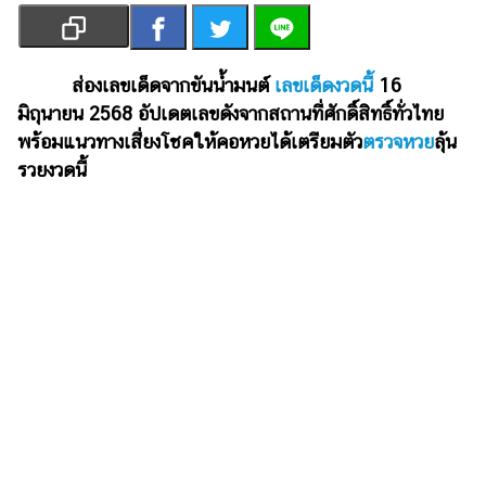
เงิน
การ
ศึกษา
ส่องเลขเด็ดจากขันน้ำมนต์
เลขเด็ดงวดนี้
16
มิถุนายน 2568 อัปเดตเลขดังจากสถานที่ศักดิ์สิทธิ์ทั่วไทย
บันเทิง
พร้อมแนวทางเสี่ยงโชคให้คอหวยได้เตรียมตัว
ตรวจหวย
ลุ้น
รวยงวดนี้
รูปภาพ
ดู
หนัง
Music
Station
ละคร
บันเทิง
เกาหลี
ไลฟ์