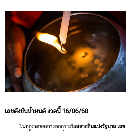
ไตล์
ดูด
วง
ผู้
หญิง
ผู้ชาย
สุขภาพ
ท่อง
เที่ยว
สูตร
อาหาร
ง่ายๆ
เลขดังขันน้ำมนต์ งวดนี้ 16/06/68
ช้อป
ปิ้ง
ในทุกงวดของการออกรางวัล
สลากกินแบ่งรัฐบาล เลข