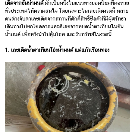
เด็ดจากขันน้ำมนต์
มักเป็นหนึ่งในแนวทางยอดนิยมที่คอหวย
รถยนต์
ทั่วประเทศให้ความสนใจ โดยเฉพาะในเลขเด็ดงวดนี้ หลาย
คนต่างจับตาเลขเด็ดจากสถานที่ศักดิ์สิทธิ์ชื่อดังที่มีผู้ศรัทธา
บ้าน
เดินทางไปขอโชคลาภและตีเลขจากหยดน้ำตาเทียนในขัน
และ
การ
น้ำมนต์ เพื่อหวังนำไปลุ้นโชค และรับทรัพย์ในงวดนี้
ตกแต่ง
1. เลขเด็ดน้ำตาเทียนโอ่งน้ำมนต์ แม่แก้วเรือนทอง
มือ
ถือ
ราคา
ทอง
ราคา
น้ำมัน
วา
ไร
ตี้