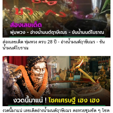
ส่องเลขเด็ด พุ่มพวง ครบ 28 ปี - อ่างน้ำมนต์ฤาษีเณร - ขัน
น้ำมนต์โบราณ
งวดนี้มาแน่ เลขเด็ดอ่างน้ำมนต์ฤาษีเณร คอหวยซูมชัด ๆ โชค