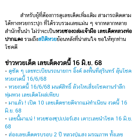
สำหรับผู้ที่ต้องการดูเลขเด็ดเพิ่มเติม สามารถติดตาม
ได้ทางหวยกระปุก ที่ได้รวบรวมเลขแม่น ๆ จากหลากหลาย
สำนักชั้นนำ ไม่ว่าจะเป็น
หวยซองถล่มเจ้ามือ เลขเด็ดหลวงพ่อ
ปากแดง
รวมถึง
สถิติหวย
ย้อนหลังที่น่าสนใจ ขอให้ทุกท่าน
โชคดี
ข่าวหวยเด็ด เลขเด็ดงวดนี้ 16 มิ.ย. 68
-
ดูชัด ๆ เลขทะเบียนรถนายกฯ อิ๊งค์ ลงพื้นที่สุรินทร์ ลุ้นโชค
หวยงวดนี้ 16/6/68
-
หวยงวดนี้ 16/6/68 มนต์สิทธิ์ ล้วงไหเสี่ยงโชคงานรำลึก
พุ่มพวง เลขเด็ดโผล่เพียบ
-
มาแล้ว ! เปิด 10 เลขเด็ดขายดีจากแม่ทำเนียน งวดนี้ 16
มิ.ย. 68
-
เลขนี้มาแน่ ! หวยซองซุปเปอร์เฮง เคาะเลขนำโชค 16 มิ.ย.
68
-
ส่องเลขเด็ดครบรอบ 2 ปี หลวงปู่แสง มรณภาพ ทั้งเลข