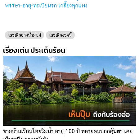
พรรษา-อายุ-ทะเบียนรถ เกลี้ยงทุกแผง
เลขเด็ดอ่างน้ำมนต์
เลขเด็ดงวดนี้
เรื่องเด่น ประเด็นร้อน
ขายบ้านเรือนไทยริมน้ำ อายุ 100 ปี หลายคนบอกคุ้นตา เคย
ผ