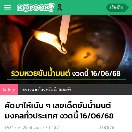
เรื่องฮิต
ข่าว-
ความ
รู้
ข่าว
ข่าว
บันเทิง
ตรวจ
lottery
ตรวจหวยย้อนหลัง ล็อตเตอร์รี่
หวย
คัดมาให้เน้น ๆ เลขเด็ดขันน้ำมนต์
ผล
บอล
มงคลทั่วประเทศ งวดนี้ 16/06/68
สด
การ
24 ก.ค. 2568 เวลา 17:11:37
18,875