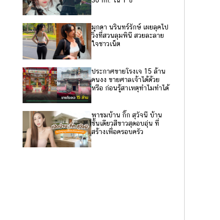
มุกดา นรินทร์รักษ์ เผยลุคไป
วิ่งที่สวนลุมพินี สวยละลาย
ใจชาวเน็ต
ประกาศขายโรงเจ 15 ล้าน
คนงง ขายศาลเจ้าได้ด้วย
หรือ ก่อนรู้สาเหตุทำไมทำได้
พาชมบ้าน กิ๊ก สุวัจนี บ้าน
ชั้นเดียวสีขาวสุดอบอุ่น ที่
สร้างเพื่อครอบครัว