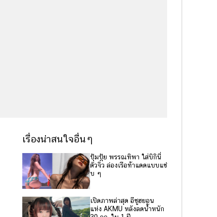
เรื่องน่าสนใจอื่นๆ
ปุ้มปุ้ย พรรณทิพา ใส่บิกินี่
ตัวจิ๋ว ล่องเรือท้าแดดแบบแซ่
บ ๆ
เปิดภาพล่าสุด อีซูฮยอน
แห่ง AKMU หลังลดน้ำหนัก
30 กก. ใน 1 ปี