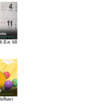
6 มี.ค. 68
ินจีนมา