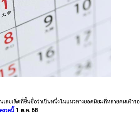
นเลขเด็ดที่ขึ้นชื่อว่าเป็นหนึ่งในแนวทางยอดนิยมที่หลายคนเฝ้ารอ
ดงวดนี้
1 ต.ค. 68