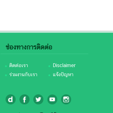
ช่องทางการติดต่อ
ติดต่อเรา
Disclaimer
ร่วมงานกับเรา
แจ้งปัญหา