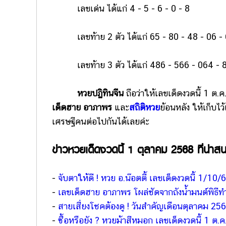
เลขเด่น ได้แก่ 4 - 5 - 6 - 0 - 8
เลขท้าย 2 ตัว ได้แก่ 65 - 80 - 48 - 06 - 6
เลขท้าย 3 ตัว ได้แก่ 486 - 566 - 064 - 8
หวยปฏิทินจีน
ถือว่าให้เลขเด็ดงวดนี้ 1 ต.
เด็ดฮาย อาภาพร
และ
สถิติหวย
ย้อนหลัง ให้เก็บไว
เศรษฐีคนต่อไปกันได้เลยค่ะ
ข่าวหวยเด็ดงวดนี้ 1 ตุลาคม 2568 ที่น่าส
-
จับตาให้ดี ! หวย อ.น๊อตตี้ เลขเด็ดงวดนี้ 1/10/
-
เลขเด็ดฮาย อาภาพร โผล่ชัดจากถังน้ำมนต์พิธีทำบ
-
สายเสี่ยงโชคต้องดู ! วันสำคัญเดือนตุลาคม 25
-
ซื้อหรือยัง ? หวยม้าสีหมอก เลขเด็ดงวดนี้ 1 ต