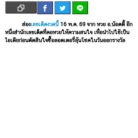
เงิน
การ
ศึกษา
ส่อง
เลขเด็ดงวดนี้
16 พ.ค. 69 จาก หวย อ.น๊อตตี้ อีก
หนึ่งสำนักเลขเด็ดที่คอหวยให้ความสนใจ เพื่อนำไปใช้เป็น
บันเทิง
ไอเดียก่อนตัดสินใจซื้อลอตเตอรี่ลุ้นโชคในวันออกรางวัล
รูปภาพ
ดู
หนัง
Music
Station
ละคร
บันเทิง
เกาหลี
ไลฟ์