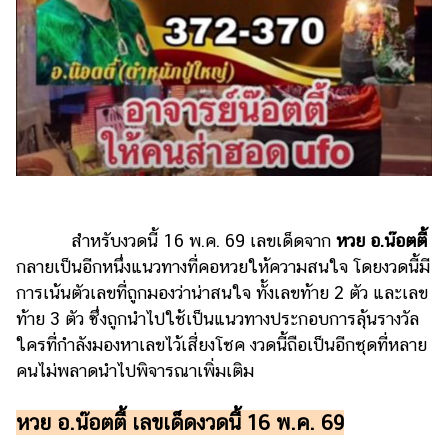
รถยนต์
บ้าน
และ
การ
ตกแต่ง
มือ
ถือ
ราคา
สำหรับงวดนี้ 16 พ.ค. 69 เลขเด็ดจาก
หวย อ.น๊อตตี้
ทอง
กลายเป็นอีกหนึ่งแนวทางที่คอหวยให้ความสนใจ โดยงวดนี้มี
ราคา
การเน้นตัวเลขที่ถูกมองว่าน่าสนใจ ทั้งเลขท้าย 2 ตัว และเลข
น้ำมัน
ท้าย 3 ตัว ซึ่งถูกนำไปใช้เป็นแนวทางประกอบการลุ้นรางวัล
ใครที่กำลังมองหาเลขไว้เสี่ยงโชค งวดนี้ถือเป็นอีกชุดที่หลาย
วา
คนไม่พลาดนำไปพิจารณาเพิ่มเติม
ไร
ตี้
หวย อ.น๊อตตี้ เลขเด็ดงวดนี้ 16 พ.ค. 69