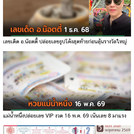
เลขเด็ด อ.น๊อตตี้ ปล่อยเลขธูปโค้งสุดท้ายก่อนลุ้นรางวัลใหญ่
แม่น้ำหนึ่งปล่อยเลข VIP งวด 16 พ.ค. 69 เน้นเลข 8 มาแรง