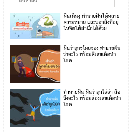
ฝันเห็นงู ทำนายฝันได้หลาย
ความหมาย และบอกสิ่งที่อยู่
ในจิตใต้สำนึกได้ด้วย
ฝันว่าถูกขโมยของ ทำนายฝัน
ว่าอะไร พร้อมตีเลขเด็ดนำ
โชค
ทำนายฝัน ฝันว่าถูกไล่ล่า สื่อ
ถึงอะไร พร้อมส่องเลขเด็ดนำ
โชค