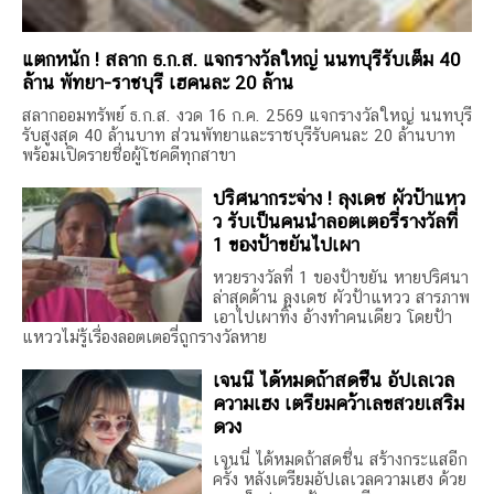
แตกหนัก ! สลาก ธ.ก.ส. แจกรางวัลใหญ่ นนทบุรีรับเต็ม 40
ล้าน พัทยา-ราชบุรี เฮคนละ 20 ล้าน
สลากออมทรัพย์ ธ.ก.ส. งวด 16 ก.ค. 2569 แจกรางวัลใหญ่ นนทบุรี
รับสูงสุด 40 ล้านบาท ส่วนพัทยาและราชบุรีรับคนละ 20 ล้านบาท
พร้อมเปิดรายชื่อผู้โชคดีทุกสาขา
ปริศนากระจ่าง ! ลุงเดช ผัวป้าแหว
ว รับเป็นคนนำลอตเตอรี่รางวัลที่
1 ของป้าขยันไปเผา
หวยรางวัลที่ 1 ของป้าขยัน หายปริศนา
ล่าสุดด้าน ลุงเดช ผัวป้าแหวว สารภาพ
เอาไปเผาทิ้ง อ้างทำคนเดียว โดยป้า
แหววไม่รู้เรื่องลอตเตอรี่ถูกรางวัลหาย
เจนนี่ ได้หมดถ้าสดชื่น อัปเลเวล
ความเฮง เตรียมคว้าเลขสวยเสริม
ดวง
เจนนี่ ได้หมดถ้าสดชื่น สร้างกระแสอีก
ครั้ง หลังเตรียมอัปเลเวลความเฮง ด้วย