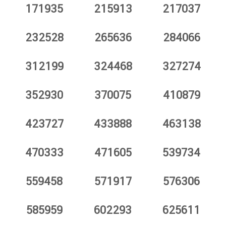
171935
215913
217037
232528
265636
284066
312199
324468
327274
352930
370075
410879
423727
433888
463138
470333
471605
539734
559458
571917
576306
585959
602293
625611