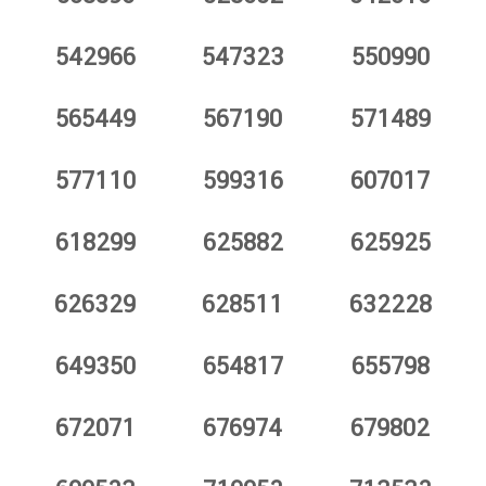
542966
547323
550990
565449
567190
571489
577110
599316
607017
618299
625882
625925
626329
628511
632228
649350
654817
655798
672071
676974
679802