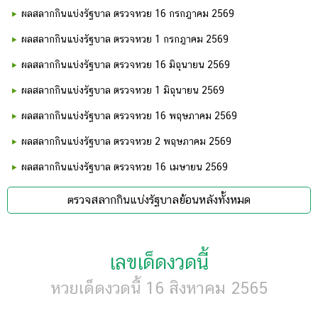
ผลสลากกินแบ่งรัฐบาล ตรวจหวย 16 กรกฎาคม 2569
ผลสลากกินแบ่งรัฐบาล ตรวจหวย 1 กรกฎาคม 2569
ผลสลากกินแบ่งรัฐบาล ตรวจหวย 16 มิถุนายน 2569
ผลสลากกินแบ่งรัฐบาล ตรวจหวย 1 มิถุนายน 2569
ผลสลากกินแบ่งรัฐบาล ตรวจหวย 16 พฤษภาคม 2569
ผลสลากกินแบ่งรัฐบาล ตรวจหวย 2 พฤษภาคม 2569
ผลสลากกินแบ่งรัฐบาล ตรวจหวย 16 เมษายน 2569
ตรวจสลากกินแบ่งรัฐบาลย้อนหลังทั้งหมด
เลขเด็ดงวดนี้
หวยเด็ดงวดนี้ 16 สิงหาคม 2565