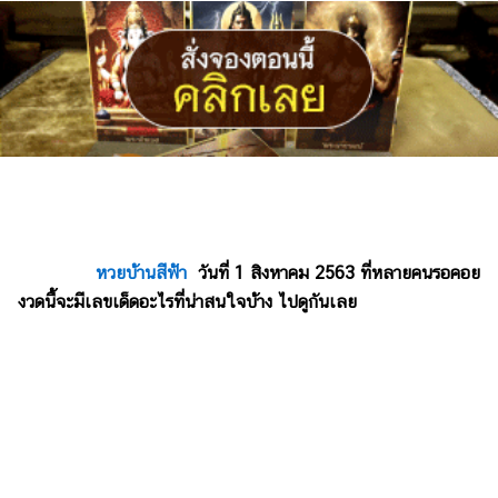
หวยบ้านสีฟ้า
วันที่ 1 สิงหาคม 2563 ที่หลายคนรอคอย
งวดนี้จะมีเลขเด็ดอะไรที่น่าสนใจบ้าง ไปดูกันเลย