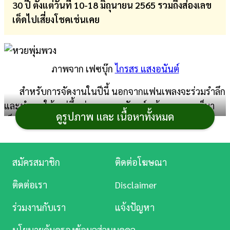
30 ปี ตั้งแต่วันที่ 10-18 มิถุนายน 2565 รวมถึงส่องเลข
การ
เด็ดไปเสี่ยงโชคเช่นเคย
เงิน
การ
ภาพจาก เฟซบุ๊ก
ไกรสร แสงอนันต์
ศึกษา
สำหรับการจัดงานในปีนี้ นอกจากแฟนเพลงจะร่วมรำลึก
บันเทิง
และทำบุญให้ แม่ผึ้ง พุ่มพวง ดวงจันทร์ แล้ว หลายคนก็มา
ดูรูปภาพ และ เนื้อหาทั้งหมด
เก็งเลขเด็ด เพื่อนำไปเสียงโชคซื้อ
หวย
งวดนี้ 16 มิถุนายน
ดู
2565 หลังจากที่ปีก่อน ๆ เคยมีคนรับโชคถูกหวย ถูกสลากกิน
หนัง
แบ่งรัฐบาลมาแล้วหลายคน ว่าแต่จะมีเลขพุ่มพวงอะไรน่า
Music
สมัครสมาชิก
ติดต่อโฆษณา
สนใจบ้าง มาติดตามกัน
Station
ติดต่อเรา
Disclaimer
ตัวเลขที่เกี่ยวกับพุ่มพวง ดวงจันทร์
ละคร
เลขวันเกิดพุ่มพวง : 4 สิงหาคม 2504
ร่วมงานกับเรา
แจ้งปัญหา
บันเทิง
เลขพุ่มพวง เสียชีวิต : เวลา 20.55 น. 13 มิถุนาน 2535
นโยบายคุ้มครองข้อมูลส่วนบุคคล