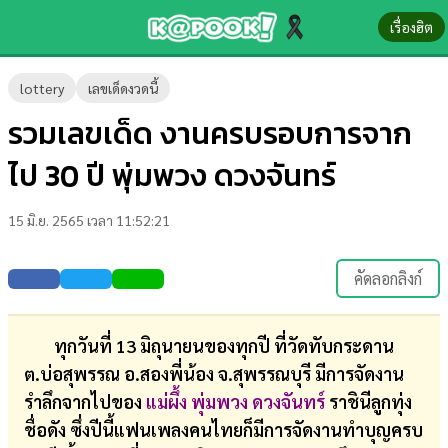
เรื่องฮิต
ข่าว-
lottery
เลขเด็ดงวดนี้
ความ
รวมเลขเด็ด งานครบรอบการจาก
รู้
ไป 30 ปี พุ่มพวง ดวงจันทร์
ข่าว
15 มิ.ย. 2565 เวลา 11:52:21
ข่าว
บันเทิง
คัดลอกลิงก์
ตรวจ
หวย
ทุกวันที่ 13 มิถุนายนของทุกปี ที่วัดทับกระดาน
ต.บ่อสุพรรณ อ.สองพี่น้อง จ.สุพรรณบุรี มีการจัดงาน
ผล
รำลึกจากไปของ
แม่ผึ้ง พุ่มพวง ดวงจันทร์
ราชินีลูกทุ่ง
บอล
ชื่อดัง ซึ่งปีนี้แฟนเพลงคนไทยก็มีการจัดงานทำบุญครบ
สด