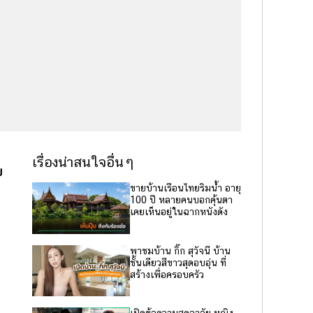
เรื่องน่าสนใจอื่นๆ
บ
ขายบ้านเรือนไทยริมน้ำ อายุ
100 ปี หลายคนบอกคุ้นตา
เคยเห็นอยู่ในฉากหนังดัง
พาชมบ้าน กิ๊ก สุวัจนี บ้าน
ชั้นเดียวสีขาวสุดอบอุ่น ที่
สร้างเพื่อครอบครัว