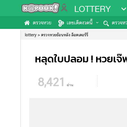
LOTTERY
ตรวจหวย
เลขเด็ดงวดนี้
ตรวจหว
lottery
ตรวจหวยย้อนหลัง ล็อตเตอร์รี่
หลุดใบปลอม ! หวยเจ๊ฟ
8,421
อ่าน