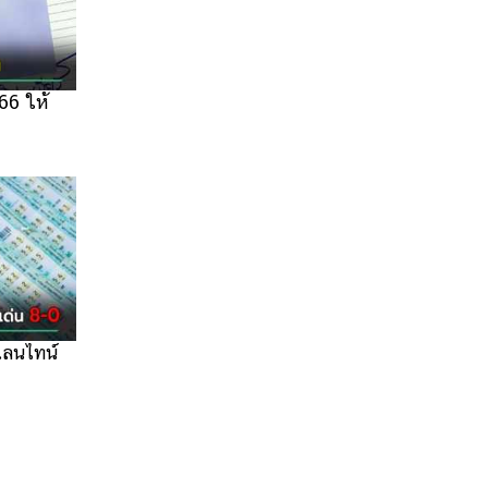
/66 ให้
าเลนไทน์