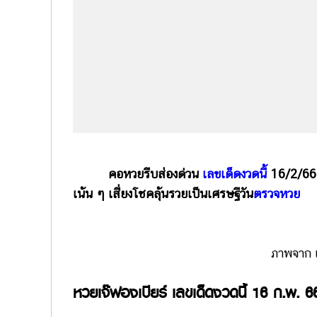
คอหวยรีบส่องด่วน
เลขเด็ดงวดนี้
16/2/66 
เน้น ๆ เสี่ยงโชคลุ้นรวยเป็นเศรษฐีวัน
ตรวจหวย
ภาพจาก 
หวยเจ๊ฟองเบียร์ เลขเด็ดงวดนี้ 16 ก.พ. 6