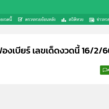
ยงวดนี้
ตรวจหวยย้อนหลัง
สถิติหวย
ข่าวหว
องเบียร์ เลขเด็ดงวดนี้ 16/2/6
ค