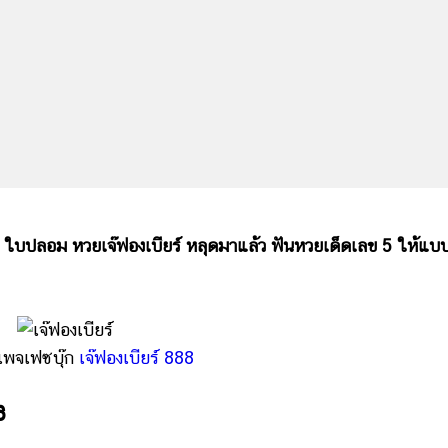
ใบปลอม หวยเจ๊ฟองเบียร์ หลุดมาแล้ว ฟันหวยเด็ดเลข 5 ให้แบ
เพจเฟซบุ๊ก
เจ๊ฟองเบียร์ 888
6