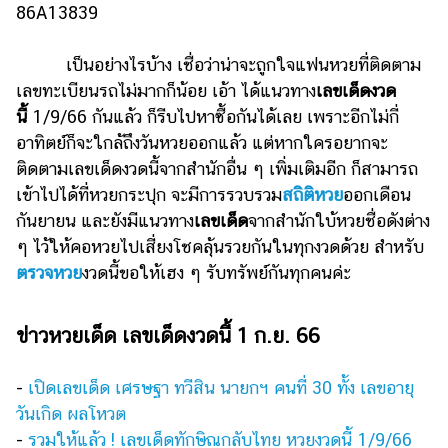
86A13839
แต่งงาน
แม่
เป็นอย่างไรบ้าง เชื่อว่าน่าจะถูกใจแฟนหวยที่ติดตาม
และ
เลขทะเบียนรถไม่มากก็น้อย เอ้า ได้แนวทาง
เลขเด็ดงวด
เด็ก
นี้
1/9/66 กันแล้ว ก็รีบไปหาซื้อกันได้เลย เพราะอีกไม่กี่
สัตว์
อาทิตย์ก็จะใกล้ถึงวันหวยออกแล้ว แต่หากใครอยากจะ
เลี้ยง
ติดตามเลขเด็ดงวดนี้จากสำนักอื่น ๆ เพิ่มเติมอีก ก็สามารถ
เข้าไปได้ที่หวยกระปุก จะมีการรวบรวม
สถิติหวย
ออกเดือน
Infographic
กันยายน และยังมีแนวทาง
เลขเด็ด
จากสำนักใบ้หวยชื่อดังต่าง
บริการ
ๆ ไว้ให้คอหวยไปเสี่ยงโชคลุ้นรวยกันในทุกงวดด้วย สำหรับ
ตรวจหวย
งวดนี้ขอให้เฮง ๆ รับทรัพย์กันทุกคนค่ะ
แอปฯ
กระปุก
ข่าวหวยเด็ด เลขเด็ดงวดนี้ 1 ก.ย. 66
คอร์ส
ออนไลน์
-
เปิดเลขเด็ด เศรษฐา ทวีสิน นายกฯ คนที่ 30 ทั้ง เลขอายุ
เรียน
วันเกิด ผลโหวต
เลข
-
รวมให้แล้ว ! เลขเด็ดทักษิณกลับไทย หวยงวดนี้ 1/9/66