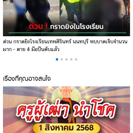
ด่วน กราดยิงโรงเรียนเทพศิรินทร์ นนทบุรี พบบาดเจ็บจำนวน
เ
มาก - ตาย 4 มือปืนดับแล้ว
ส
เรื่องที่คุณอาจสนใจ