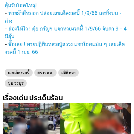
ออนไลน์
ลุ้นรับโชคใหญ่
-
หวยม้าสีหมอก ปล่อยเลขเด็ดงวดนี้ 1/9/66 เลขวิ่งบน -
ติดต่อ
โฆษณา
ล่าง
-
ส่องให้ไว ! ดุ่ย ภรัญฯ แจกหวยงวดนี้ 1/9/66 จับตา 9 - 4
แจ้ง
มีลุ้น
ปัญหา
-
ซื้อเลย ! หวยปฏิทินหลวงปู่สรวง แจกโชคแม่น ๆ เลขเด็ด
ร่วม
งวดนี้ 1 ก.ย. 66
งาน
กับ
เรา
เลขเด็ดงวดนี้
ตรวจหวย
สถิติหวย
นุ่น วรนุช
เรื่องเด่น ประเด็นร้อน