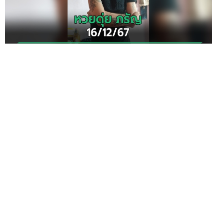
มาแล้ว ! เลขเด็ดงวดนี้ 16/12/67 หวยดุ่ย ภรัญ ส่องด่วน
แฟนหวยห้ามพลาด! นุ่น วรนุช ปล่อยเลขเด็ด งวดนี้ 16/8/67