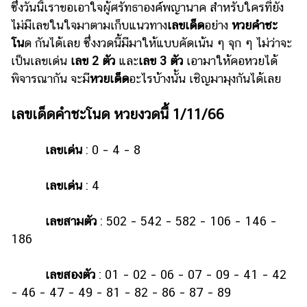
ซึ่งวันนี้เราขอเอาใจผู้ศรัทธาองค์พญานาค สำหรับใครที่ยัง
รถยนต์
ไม่มีเลขในใจมาตามเก็บแนวทาง
เลขเด็ด
อย่าง
หวยคำชะ
โน
ด กันได้เลย ซึ่งงวดนี้มีมาให้แบบคัดเน้น ๆ จุก ๆ ไม่ว่าจะ
บ้าน
เป็นเลขเด่น
เลข 2 ตัว
และ
เลข 3 ตัว
เอามาให้คอหวยได้
และ
การ
พิจารณากัน จะมี
หวยเด็ด
อะไรบ้างนั้น เชิญมามุงกันได้เลย
ตกแต่ง
เลขเด็ดคำชะโนด หวยงวดนี้ 1/11/66
มือ
ถือ
เลขเด่น
: 0 – 4 – 8
ราคา
ทอง
เลขเด่น
: 4
ราคา
น้ำมัน
เลขสามตัว
: 502 – 542 – 582 – 106 – 146 –
186
วา
ไร
เลขสองตัว
: 01 – 02 – 06 – 07 – 09 – 41 – 42
ตี้
– 46 – 47 – 49 – 81 – 82 – 86 – 87 – 89