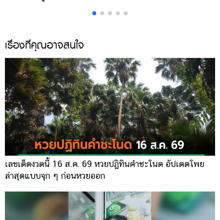
เรื่องที่คุณอาจสนใจ
เลขเด็ดงวดนี้ 16 ส.ค. 69 หวยปฏิทินคำชะโนด อัปเดตโพย
ล่าสุดแบบจุก ๆ ก่อนหวยออก