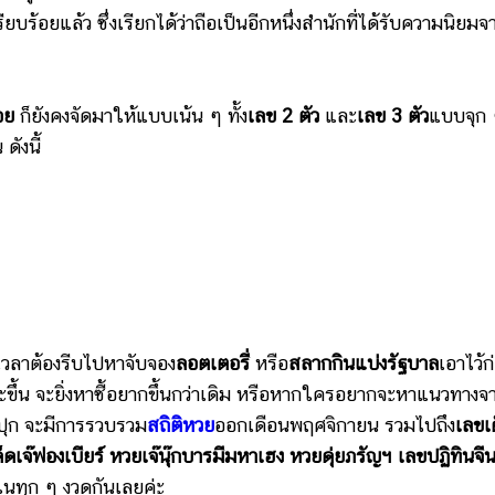
ยบร้อยแล้ว ซึ่งเรียกได้ว่าถือเป็นอีกหนึ่งสำนักที่ได้รับความนิยมจ
อย
ก็ยังคงจัดมาให้แบบเน้น ๆ ทั้ง
เลข 2 ตัว
และ
เลข 3 ตัว
แบบจุก
ดังนี้
ีเวลาต้องรีบไปหาจับจอง
ลอตเตอรี่
หรือ
สลากกินแบ่งรัฐบาล
เอาไว้ก
อะขึ้น จะยิ่งหาซื้อยากขึ้นกว่าเดิม หรือหากใครอยากจะหาแนวทางจ
ระปุก จะมีการรวบรวม
สถิติหวย
ออกเดือนพฤศจิกายน รวมไปถึง
เลขเ
ด็ดเจ๊ฟองเบียร์ หวยเจ๊นุ๊กบารมีมหาเฮง หวยดุ่ยภรัญฯ เลขปฏิทินจี
งในทุก ๆ งวดกันเลยค่ะ