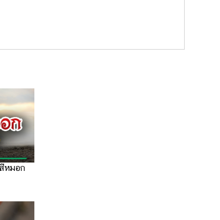
าสีหมอก