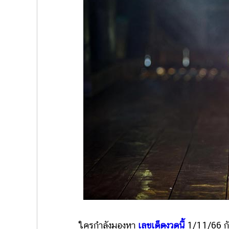
ใครกำลังมองหา
เลขเด็ดงวดนี้
1/11/66 กัน