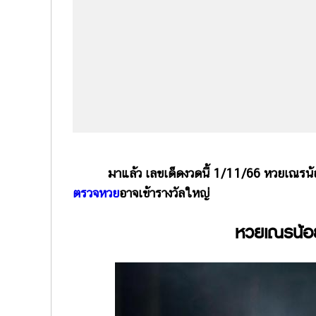
มาแล้ว เลขเด็ดงวดนี้ 1/11/66 หวยเณรน้อย ป
ตรวจหวย
อาจเข้ารางวัลใหญ่
หวยเณรน้อย