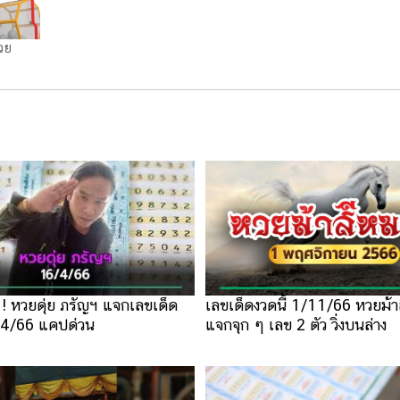
วย
! หวยดุ่ย ภรัญฯ แจกเลขเด็ด
เลขเด็ดงวดนี้ 1/11/66 หวยม้
6/4/66 แคปด่วน
แจกจุก ๆ เลข 2 ตัว วิ่งบนล่าง