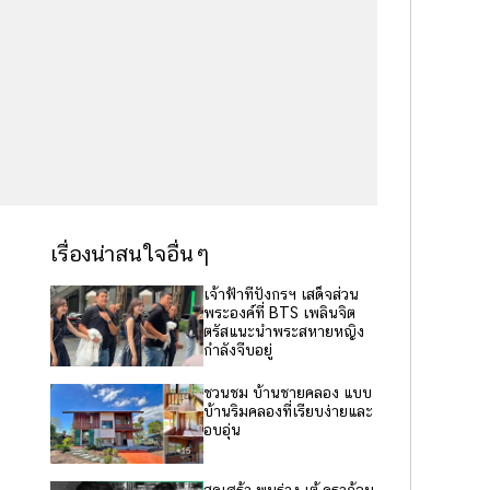
เรื่องน่าสนใจอื่นๆ
เจ้าฟ้าทีปังกรฯ เสด็จส่วน
พระองค์ที่ BTS เพลินจิต
ตรัสแนะนำพระสหายหญิง
กำลังจีบอยู่
ชวนชม บ้านชายคลอง แบบ
บ้านริมคลองที่เรียบง่ายและ
อบอุ่น