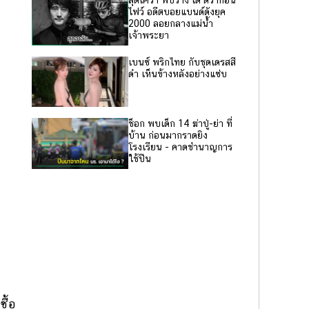
สุดเศร้า พบร่าง เต้ ดราก้อน
ไฟว์ อดีตบอยแบนด์ดังยุค
2000 ลอยกลางแม่น้ำ
เจ้าพระยา
เบนซ์ พริกไทย กับชุดเดรสสี
ดำ เห็นข้างหลังอย่างแซ่บ
ช็อก พบเด็ก 14 ฆ่าปู่-ย่า ที่
บ้าน ก่อนมากราดยิง
โรงเรียน - คาดชำนาญการ
ใช้ปืน
ซื้อ