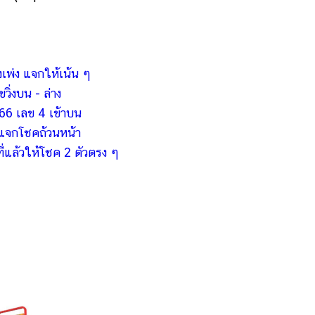
งเพ่ง แจกให้เน้น ๆ
ิ่งบน - ล่าง
/66 เลข 4 เข้าบน
 แจกโชคถ้วนหน้า
ี่แล้วให้โชค 2 ตัวตรง ๆ