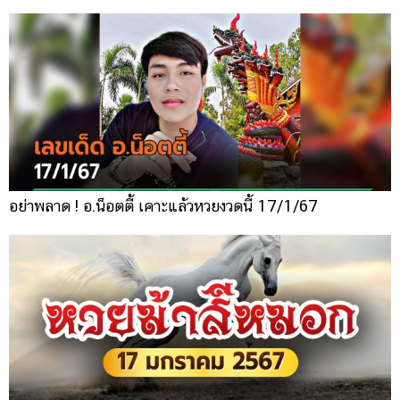
อย่าพลาด ! อ.น็อตตี้ เคาะแล้วหวยงวดนี้ 17/1/67