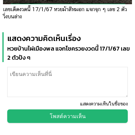
เลขเด็ดงวดนี้ 17/1/67 หวยม้าสีหมอก แจกจุก ๆ เลข 2 ตัว
วิ่งบนล่าง
แสดงความคิดเห็นเรื่อง
หวยบ้านไผ่เมืองพล แจกโชครวยงวดนี้ 17/1/67 เลข
2 ตัวปัง ๆ
แสดงความเห็นในชื่อของ
โพสต์ความเห็น