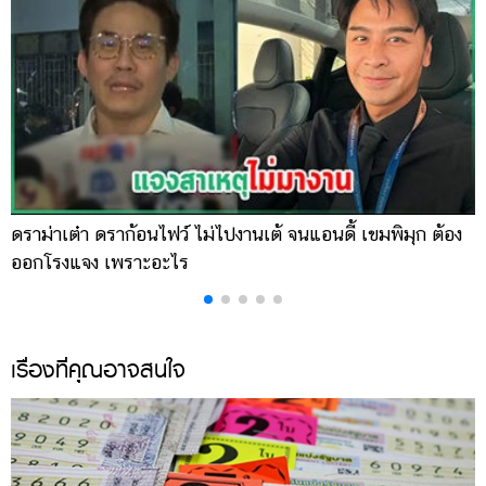
ออนไลน์
ติดต่อ
โฆษณา
แจ้ง
ปัญหา
ร่วม
งาน
กับ
ดราม่าเต๋า ดราก้อนไฟว์ ไม่ไปงานเต้ จนแอนดี้ เขมพิมุก ต้อง
น
เรา
ออกโรงแจง เพราะอะไร
พ
เรื่องที่คุณอาจสนใจ