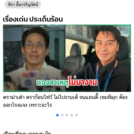
ออนไลน์
พิธา ลิ้มเจริญรัตน์
ติดต่อ
เรื่องเด่น ประเด็นร้อน
โฆษณา
แจ้ง
ปัญหา
ร่วม
งาน
กับ
เรา
ดราม่าเต๋า ดราก้อนไฟว์ ไม่ไปงานเต้ จนแอนดี้ เขมพิมุก ต้อง
น
ออกโรงแจง เพราะอะไร
พ