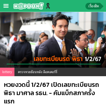
เรื่องฮิต
ข่าว-
ความ
รู้
ข่าว
ข่าว
บันเทิง
ตรวจ
lottery
ตรวจหวยย้อนหลัง ล็อตเตอร์รี่
หวย
หวยงวดนี้ 1/2/67 เปิดเลขทะเบียนรถ
ผล
บอล
พิธา มาศาล รธน. - คัมแบ็กสภาครั้ง
สด
แรก
การ