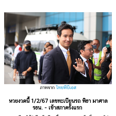
ไตล์
ดูด
วง
ผู้
หญิง
ผู้ชาย
สุขภาพ
ท่อง
เที่ยว
สูตร
อาหาร
ภาพจาก
ไทยพีบีเอส
ง่ายๆ
หวยงวดนี้ 1/2/67 เลขทะเบียนรถ พิธา มาศาล
ช้อป
รธน. - เข้าสภาครั้งแรก
ปิ้ง