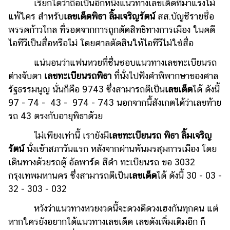
เรียกได้ว่าถือเป็นอีกหนึ่งแนวทางเลขเด็ดที่มาแรงไม่
รถยนต์
แพ้ใคร สำหรับ
เลขเด็ดพิธา ลิ้มเจริญรัตน์
สส.บัญชีรายชื่อ
พรรคก้าวไกล ที่รอดจากการถูกตัดสิทธิทางการเมือง ในคดี
บ้าน
ไอทีวีเป็นสื่อหรือไม่ โดยศาลตัดสินให้ไอทีวีไม่ใช่สื่อ
และ
การ
แน่นอนว่าแฟนหวยที่ชื่นชอบแนวทางเลขทะเบียนรถ
ตกแต่ง
ต่างจับตา
เลขทะเบียนรถพิธา
ที่นั่งไปฟังคำพิพากษาของศาล
มือ
รัฐธรรมนูญ นั่นก็คือ 9743 ซึ่งสามารถตีเป็น
เลขเด็ด
ได้ ดังนี้
ถือ
97 - 74 - 43 - 974 - 743 นอกจากนี้สังเกตได้ว่าเลขท้าย
รถ 43 ตรงกับอายุพิธาด้วย
ราคา
ทอง
ไม่เพียงเท่านี้ เรายังมี
เลขทะเบียนรถ พิธา ลิ้มเจริญ
รัตน์
นั่งเข้าสภาวันแรก หลังจากผ่านพ้นมรสุมการเมือง โดย
ราคา
น้ำมัน
เดินทางด้วยรถตู้ อัลพาร์ด สีดำ ทะเบียนรถ ขอ 3032
กรุงเทพมหานคร ซึ่งสามารถตีเป็น
เลขเด็ด
ได้ ดังนี้ 30 - 03 -
วา
32 - 303 - 032
ไร
หวังว่าแนวทางหวยงวดนี้จะดวงดีดวงเฮงกันทุกคน แต่
ตี้
หากใครยังอยากได้แนวทางเลขเด็ด เลขดังเพิ่มเติมอีก ก็