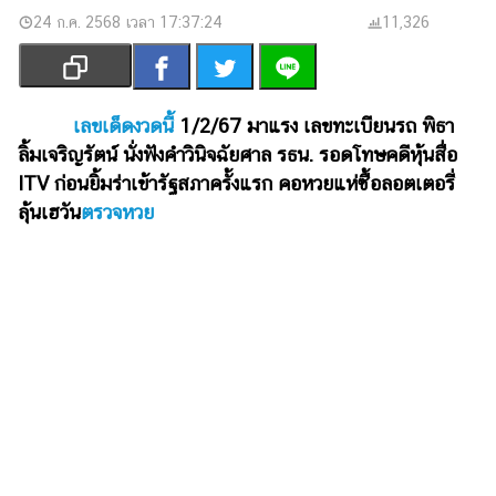
เงิน
24 ก.ค. 2568 เวลา 17:37:24
11,326
การ
ศึกษา
บันเทิง
เลขเด็ดงวดนี้
1/2/67 มาแรง เลขทะเบียนรถ พิธา
ลิ้มเจริญรัตน์ นั่งฟังคำวินิจฉัยศาล รธน. รอดโทษคดีหุ้นสื่อ
รูปภาพ
ITV ก่อนยิ้มร่าเข้ารัฐสภาครั้งแรก คอหวยแห่ซื้อลอตเตอรี่
ลุ้นเฮวัน
ตรวจหวย
ดู
หนัง
Music
Station
ละคร
บันเทิง
เกาหลี
ไลฟ์