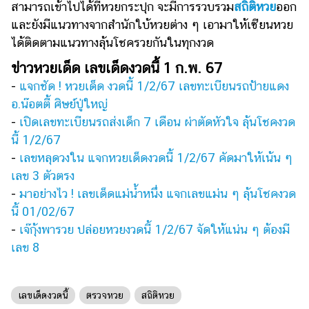
สามารถเข้าไปได้ที่หวยกระปุก จะมีการรวบรวม
สถิติหวย
ออก
แต่งงาน
และยังมีแนวทางจากสำนักใบ้หวยต่าง ๆ เอามาให้เซียนหวย
แม่
ได้ติดตามแนวทางลุ้นโชครวยกันในทุกงวด
และ
ข่าวหวยเด็ด เลขเด็ดงวดนี้ 1 ก.พ. 67
เด็ก
-
แจกชัด ! หวยเด็ด งวดนี้ 1/2/67 เลขทะเบียนรถป้ายแดง
สัตว์
อ.น๊อตตี้ ศิษย์ปู่ใหญ่
เลี้ยง
-
เปิดเลขทะเบียนรถส่งเด็ก 7 เดือน ผ่าตัดหัวใจ ลุ้นโชคงวด
Infographic
นี้ 1/2/67
-
เลขหลุดวงใน แจกหวยเด็ดงวดนี้ 1/2/67 คัดมาให้เน้น ๆ
บริการ
เลข 3 ตัวตรง
-
มาอย่างไว ! เลขเด็ดแม่น้ำหนึ่ง แจกเลขแม่น ๆ ลุ้นโชคงวด
แอปฯ
นี้ 01/02/67
กระปุก
-
เจ๊กุ้งพารวย ปล่อยหวยงวดนี้ 1/2/67 จัดให้แน่น ๆ ต้องมี
คอร์ส
เลข 8
ออนไลน์
เรียน
เลขเด็ดงวดนี้
ตรวจหวย
สถิติหวย
เลข