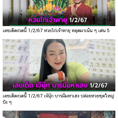
เลขเด็ดงวดนี้ 1/2/67 หวยไก่เจ้าพายุ หลุดมาเน้น ๆ เด่น 5
เลขเด็ดงวดนี้ 1/2/67 เจ๊นุ๊ก บารมีมหาเฮง ปล่อยหวยชุดใหญ่
ปัง ๆ