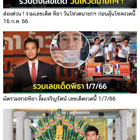
ส่องด่วน ! รวมเลขเด็ด พิธา วันโหวตนายกฯ ก่อนลุ้นโชคงวดนี้
16 ก.ค. 66
มัดรวมหวยพิธา ลิ้มเจริญรัตน์ เลขเด็ดงวดนี้ 1/7/66