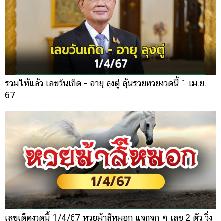
รวมให้แล้ว เลขวันเกิด - อายุ ลุงตู่ ลุ้นรวยหวยงวดนี้ 1 เม.ย.
67
เลขเด็ดงวดนี้ 1/4/67 หวยม้าสีหมอก แจกจุก ๆ เลข 2 ตัว วิ่ง