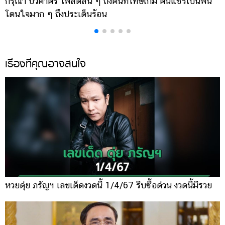
กรุณา บัวคำศรี โพสต์สั้น ๆ ถึงคนที่โทษเกม คนแชร์เป็นพัน
ด
โดนใจมาก ๆ ถึงประเด็นร้อน
ร
เรื่องที่คุณอาจสนใจ
หวยดุ่ย ภรัญฯ เลขเด็ดงวดนี้ 1/4/67 รีบซื้อด่วน งวดนี้มีรวย