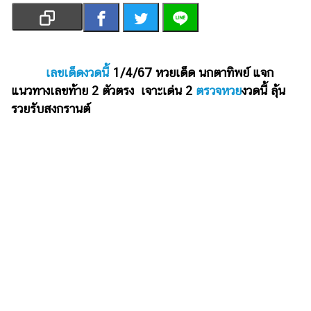
เงิน
การ
ศึกษา
เลขเด็ดงวดนี้
1/4/67 หวยเด็ด นกตาทิพย์ แจก
บันเทิง
แนวทางเลขท้าย 2 ตัวตรง เจาะเด่น 2
ตรวจหวย
งวดนี้ ลุ้น
รวยรับสงกรานต์
รูปภาพ
ดู
หนัง
Music
Station
ละคร
บันเทิง
เกาหลี
ไลฟ์