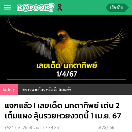
เรื่องฮิต
ข่าว-
ความ
รู้
ข่าว
ข่าว
บันเทิง
ตรวจ
lottery
ตรวจหวยย้อนหลัง ล็อตเตอร์รี่
หวย
แจกแล้ว ! เลขเด็ด นกตาทิพย์ เด่น 2
ผล
บอล
เต็มแผง ลุ้นรวยหวยงวดนี้ 1 เม.ย. 67
สด
การ
24 ก.ค. 2568 เวลา 17:34:35
23,656