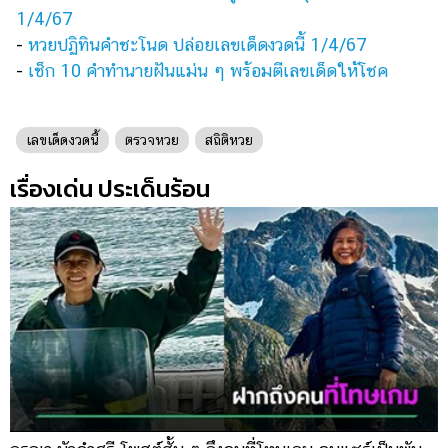
ออนไลน์
1/4/67
ติดต่อ
-
หวยปฏิทินคำชะโนด ปล่อยเลขเด็ดงวดนี้ 1/4/67
โฆษณา
-
เช็ก 10 คำทำนายฝันแม่น ๆ พร้อมตีเลขเด็ดให้โชค
แจ้ง
ปัญหา
เลขเด็ดงวดนี้
ตรวจหวย
สถิติหวย
ร่วม
เรื่องเด่น ประเด็นร้อน
งาน
กับ
เรา