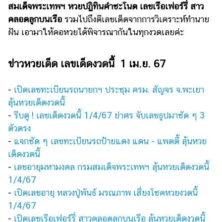
สมเด็จพระเทพฯ หวยปฏิทินคำชะโนด เลขเรือเฟอร์รี่ สาว
แต่งงาน
คลอดลูกบนเรือ
รวมไปถึงตีเลขเด็ดจากการวิเคราะห์ทำนาย
แม่
ฝัน เอามาให้คอหวยได้พิจารณากันในทุกงวดเลยค่ะ
และ
เด็ก
ข่าวหวยเด็ด เลขเด็ดงวดนี้ 1 เม.ย. 67
สัตว์
เลี้ยง
-
เปิดเลขทะเบียนรถนายกฯ ประชุม ครม. สัญจร จ.พะเยา
Infographic
ลุ้นหวยเด็ดงวดนี้
-
รีบดู ! เลขเด็ดงวดนี้ 1/4/67 ย่าศร จับเลขธูปมาชัด ๆ 3
บริการ
ตัวตรง
-
แจกชัด ๆ เลขทะเบียนรถป้ายแดง แดน - แพตตี้ ลุ้นหวย
แอปฯ
เด็ดงวดนี้
กระปุก
-
เลขอายุมหามงคล กรมสมเด็จพระเทพฯ ลุ้นหวยเด็ดงวดนี้
คอร์ส
1/4/67
ออนไลน์
-
เปิดเลขอายุ หลวงปู่พันธ์ มรณภาพ เสี่ยงโชคหวยงวดนี้
เรียน
1/4/67
เลข
-
เปิดเลขเรือเฟอร์รี่ สาวคลอดลูกบนเรือ ลุ้นหวยเด็ดงวดนี้