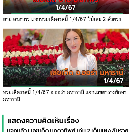
ฮาย อาภาพร แจกหวยเด็ดงวดนี้ 1/4/67 ใบ้เลข 2 ตัวตรง
หวยเด็ดงวดนี้ 1/4/67 อ.ออร่า มหารานี แจกเลขตารางทักษา
มหารานี
แสดงความคิดเห็นเรื่อง
แจกแล้ว ! เลขเด็ด นกตาทิพย์ เด่น 2 เต็มแผง ลุ้นรวย