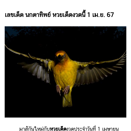
ไตล์
เลขเด็ด นกตาทิพย์ หวยเด็ดงวดนี้ 1 เม.ย. 67
ดูด
วง
ผู้
หญิง
ผู้ชาย
สุขภาพ
ท่อง
เที่ยว
สูตร
อาหาร
ง่ายๆ
ช้อป
ปิ้ง
มาสู้กันใหม่กับ
หวยเด็ด
งวดประจำวันที่ 1 เมษายน