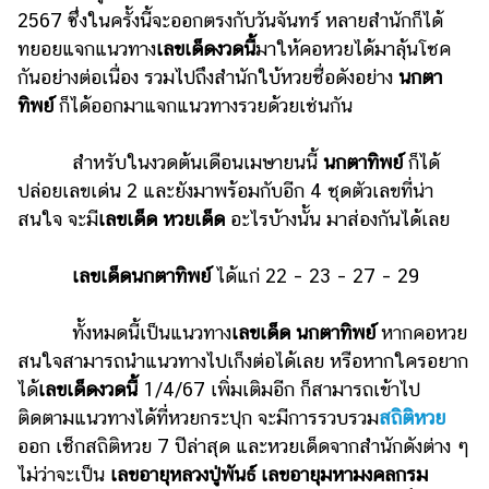
2567 ซึ่งในครั้งนี้จะออกตรงกับวันจันทร์ หลายสำนักก็ได้
รถยนต์
ทยอยแจกแนวทาง
เลขเด็ดงวดนี้
มาให้คอหวยได้มาลุ้นโชค
บ้าน
กันอย่างต่อเนื่อง รวมไปถึงสำนักใบ้หวยชื่อดังอย่าง
นกตา
และ
ทิพย์
ก็ได้ออกมาแจกแนวทางรวยด้วยเช่นกัน
การ
ตกแต่ง
สำหรับในงวดต้นเดือนเมษายนนี้
นกตาทิพย์
ก็ได้
มือ
ปล่อยเลขเด่น 2 และยังมาพร้อมกับอีก 4 ชุดตัวเลขที่น่า
ถือ
สนใจ จะมี
เลขเด็ด หวยเด็ด
อะไรบ้างนั้น มาส่องกันได้เลย
ราคา
ทอง
เลขเด็ดนกตาทิพย์
ได้แก่ 22 – 23 – 27 – 29
ราคา
ทั้งหมดนี้เป็นแนวทาง
เลขเด็ด นกตาทิพย์
หากคอหวย
น้ำมัน
สนใจสามารถนำแนวทางไปเก็งต่อได้เลย หรือหากใครอยาก
วา
ได้
เลขเด็ดงวดนี้
1/4/67 เพิ่มเติมอีก ก็สามารถเข้าไป
ติดตามแนวทางได้ที่หวยกระปุก จะมีการรวบรวม
สถิติหวย
ไร
ออก เช็กสถิติหวย 7 ปีล่าสุด และหวยเด็ดจากสำนักดังต่าง ๆ
ตี้
ไม่ว่าจะเป็น
เลขอายุหลวงปู่พันธ์ เลขอายุมหามงคลกรม