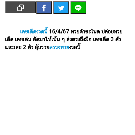
เงิน
การ
ศึกษา
เลขเด็ดงวดนี้
16/4/67 หวยคำชะโนด ปล่อยหวย
บันเทิง
เด็ด เลขเด่น คัดมาให้เน้น ๆ ส่งตรงถึงมือ เลขเด็ด 3 ตัว
และเลข 2 ตัว ลุ้นรวย
ตรวจหวย
งวดนี้
รูปภาพ
ดู
หนัง
Music
Station
ละคร
บันเทิง
เกาหลี
ไลฟ์