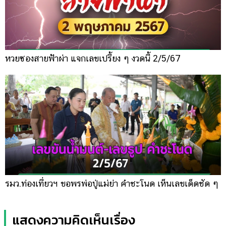
หวยซองสายฟ้าผ่า แจกเลขเปรี้ยง ๆ งวดนี้ 2/5/67
รมว.ท่องเที่ยวฯ ขอพรพ่อปู่แม่ย่า คำชะโนด เห็นเลขเด็ดชัด ๆ
แสดงความคิดเห็นเรื่อง