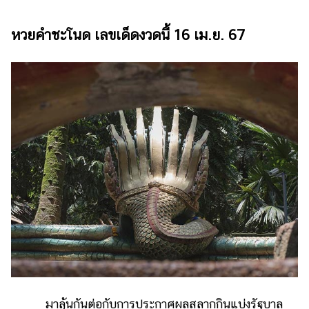
ไตล์
หวยคำชะโนด เลขเด็ดงวดนี้ 16 เม.ย. 67
ดูด
วง
ผู้
หญิง
ผู้ชาย
สุขภาพ
ท่อง
เที่ยว
สูตร
อาหาร
ง่ายๆ
ช้อป
ปิ้ง
มาลุ้นกันต่อกับการประกาศผลสลากกินแบ่งรัฐบาล