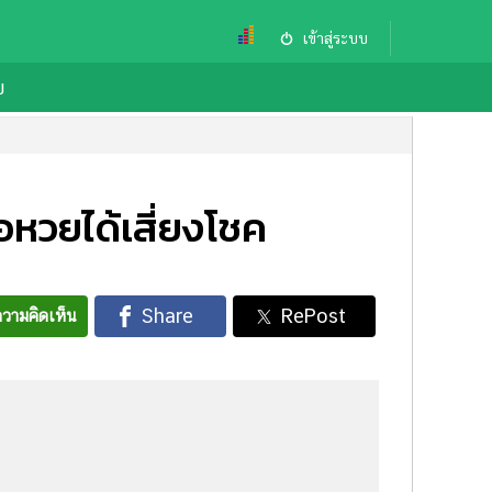
เข้าสู่ระบบ
ย
คอหวยได้เสี่ยงโชค
วามคิดเห็น