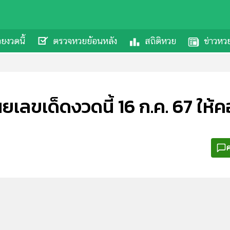
ยงวดนี้
ตรวจหวยย้อนหลัง
สถิติหวย
ข่าวหว
ยเลขเด็ดงวดนี้ 16 ก.ค. 67 ให้
ค