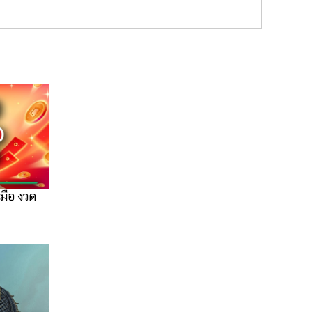
มือ งวด