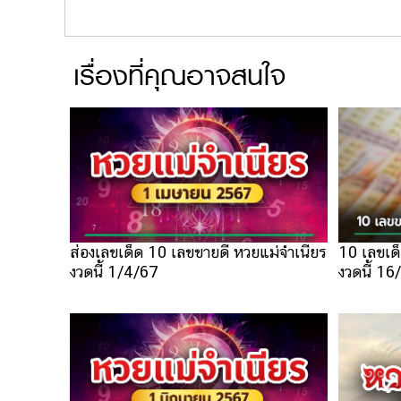
เรื่องที่คุณอาจสนใจ
ส่องเลขเด็ด 10 เลขขายดี หวยแม่จำเนียร
10 เลขเด
งวดนี้ 1/4/67
งวดนี้ 1