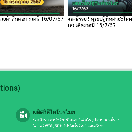
 หวยม้าสีหมอก งวดนี้ 16/07/67
งวดนี้รวย ! หวยปฏิทินคำชะโ
เลขเด็ดงวดนี้ 16/7/67
tions)
ผลิตวิดีโอโปรโมต
รับผลิตรายการโชว์ทางอินเทอร์เน็ตในรูปแบบตอนสั้น ๆ
ไปจนถึงซีรีส์ , วิดีโอโปรโมชั่นสินค้าและบริการ