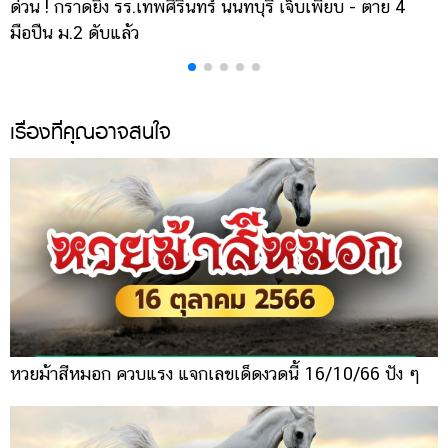
ด่วน ! กราดยิง รร.เทพศิรินทร์ นนทบุรี เจ็บเพียบ - ตาย 4
เ
ออนไลน์
มือปืน ม.2 ดับแล้ว
ส
ติดต่อ
โฆษณา
แจ้ง
เรื่องที่คุณอาจสนใจ
ปัญหา
ร่วม
งาน
กับ
เรา
หวยม้าสีหมอก ควบแรง แจกเลขเด็ดงวดนี้ 16/10/66 ปัง ๆ