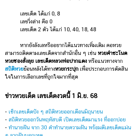
รถยนต์
เลขเด็ด ได้แก่ 0, 8
บ้าน
เลขวิ่งล่าง คือ 0
และ
เลขเด็ด 2 ตัว ได้แก่ 10, 40, 18, 48
การ
ตกแต่ง
หากยังลังเลหรืออยากได้แนวทางเพิ่มเติม คอหวย
มือ
สามารถติดตามเลขเด็ดจากสำนักอื่น ๆ เช่น
หวยคำชะโนด
ถือ
หวยซองสั่งลุย เลขเด็ดหลวงพ่อปากแดง
หรือแนวทางจาก
สถิติหวย
ย้อนหลังได้ทาง
หวยกระปุก
เพื่อประกอบการตัดสิน
ราคา
ทอง
ใจในการเลือกเลขที่ถูกใจมากที่สุด
ราคา
น้ำมัน
ข่าวหวยเด็ด เลขเด็ดงวดนี้ 1 มิ.ย. 68
วา
-
เช็กเลขเด็ดปัง ๆ สถิติหวยออกเดือนมิถุนายน
ไร
-
สถิติหวยออกวันพฤหัสบดี เปิดเลขเด็ดมาแรง ที่ออกบ่อย
ตี้
-
ทำนายฝัน จาก 30 คำทำนายความฝัน พร้อมตีเลขเด็ดแม่น
ๆ จากฝันบอกเหตุ