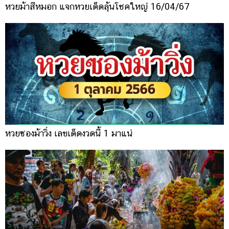
หวยม้าสีหมอก แจกหวยเด็ดลุ้นโชคใหญ่ 16/04/67
หวยซองม้าวิ่ง เลขเด็ดงวดนี้ 1 มาแน่