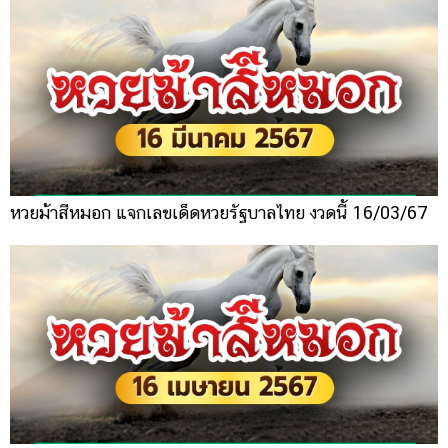
หวยม้าสีหมอก แจกเลขเด็ดหวยรัฐบาลไทย งวดนี้ 16/03/67