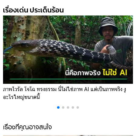
ออนไลน์
เรื่องเด่น ประเด็นร้อน
ติดต่อ
โฆษณา
แจ้ง
ปัญหา
ร่วม
งาน
กับ
เรา
ภาพไวรัล โจโฉ ทรงธรรม นี่ไม่ใช่ภาพ AI แต่เป็นภาพจริง งู
ก
อะไรใหญ่ขนาดนี้
โ
เรื่องที่คุณอาจสนใจ