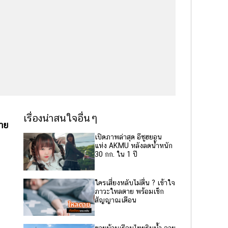
เรื่องน่าสนใจอื่นๆ
าย
เปิดภาพล่าสุด อีซูฮยอน
แห่ง AKMU หลังลดน้ำหนัก
30 กก. ใน 1 ปี
ใครเสี่ยงหลับไม่ตื่น ? เข้าใจ
ภาวะใหลตาย พร้อมเช็ก
สัญญาณเตือน