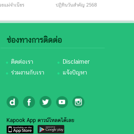
วยแม่จำเนียร
ปฏิทินวันสำคัญ 2568
ช่องทางการติดต่อ
ติดต่อเรา
Disclaimer
ร่วมงานกับเรา
แจ้งปัญหา
Kapook App ดาวน์โหลดได้เลย