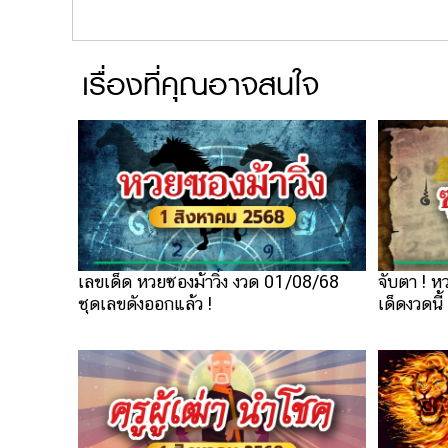
เรื่องที่คุณอาจสนใจ
เลขเด็ด หวยซองม้าวิ่ง งวด 01/08/68
จับตา ! 
ชุดเลขดังออกแล้ว !
เด็ดงวดนี