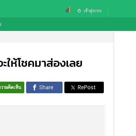
เข้าสู่ระบบ
ย
จะให้โชคมาส่องเลย
วามคิดเห็น