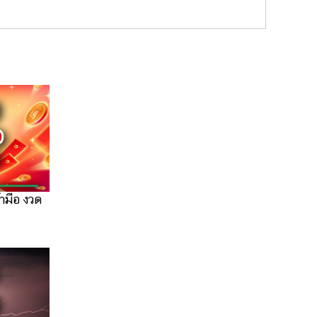
ามือ งวด