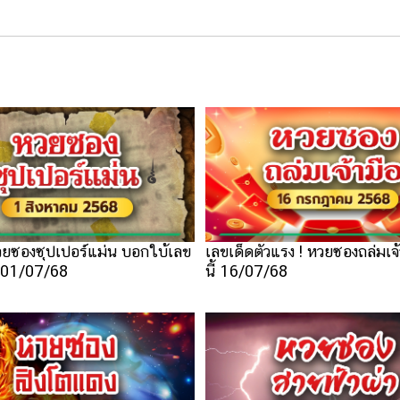
หวยซองซุปเปอร์แม่น บอกใบ้เลข
เลขเด็ดตัวแรง ! หวยซองถล่มเจ้
้ 01/07/68
นี้ 16/07/68