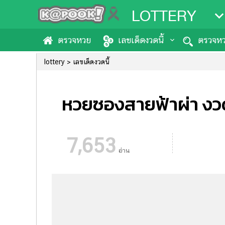
LOTTERY
ตรวจหวย
เลขเด็ดงวดนี้
ตรวจหว
lottery
เลขเด็ดงวดนี้
หวยซองสายฟ้าผ่า งวด
7,653
อ่าน