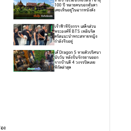
ขายบ้านเรือนไทยริมน้ำ อายุ
100 ปี หลายคนบอกคุ้นตา
เคยเห็นอยู่ในฉากหนังดัง
เจ้าฟ้าทีปังกรฯ เสด็จส่วน
พระองค์ที่ BTS เพลินจิต
ตรัสแนะนำพระสหายหญิง
กำลังจีบอยู่
เต้ Dragon 5 หายตัวปริศนา
นับวัน หลังปั่นจักรยานออก
จากบ้านตี 4 วงจรปิดเผย
พิกัดล่าสุด
่อง