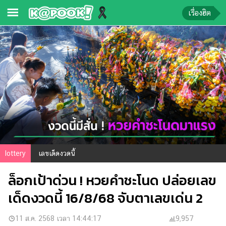
เรื่องฮิต
ข่าว-
ความ
รู้
ข่าว
ข่าว
บันเทิง
ตรวจ
lottery
เลขเด็ดงวดนี้
หวย
ล็อกเป้าด่วน ! หวยคำชะโนด ปล่อยเลข
ผล
บอล
เด็ดงวดนี้ 16/8/68 จับตาเลขเด่น 2
สด
การ
11 ส.ค. 2568 เวลา 14:44:17
9,957