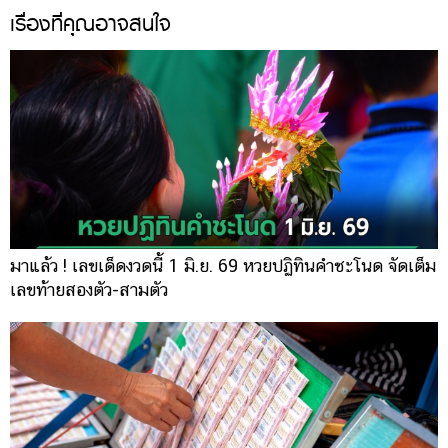
เรื่องที่คุณอาจสนใจ
มาแล้ว ! เลขเด็ดงวดนี้ 1 มิ.ย. 69 หวยปฏิทินคำชะโนด จัดเต็ม
เลขท้ายสองตัว-สามตัว