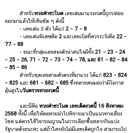
รถยนต์
สำหรับ
หวยคำชะโนด
เลขเด่นมาแรงงวดนี้ถูกปล่อย
บ้าน
ออกมาแล้วให้เห็นชัด ๆ ดังนี้
และ
- เลขเด่น 3 ตัว ได้แก่
2 – 7 – 8
การ
- เลขเด่นพิเศษคือ
2
และเลขเบิลที่ควรระวังคือ
22 –
ตกแต่ง
77 – 88
มือ
- ขณะที่กลุ่มเลขสองตัวน่าสนใจมีทั้ง
21 – 23 – 24
ถือ
– 25 – 26, 71 – 72 – 73 – 74 – 78, และ 81 – 82 – 84
– 85 – 86
ราคา
ทอง
สำหรับชุดเลขสามตัวตรงที่มาแรง ได้แก่
823 – 824
– 825
และ
681 – 682 – 685
ซึ่งหลายคนมองว่ามีโอกาส
ราคา
ลุ้นสูงใน
วันตรวจหวยงวดนี้
น้ำมัน
วา
และนี่คือ
หวยคำชะโนด เลขเด็ดงวดนี้ 16 สิงหาคม
2568
ทั้งนี้ เพื่อให้คอหวยนำไปพิจารณาเป็นแนวทางเสี่ยง
ไร
โชค แต่ควรใช้วิจารณญาณในการเลือกซื้อสลากกินแบ่ง
ตี้
รัฐบาลด้วยนะคะ แต่ถ้าใครยังไม่มีเลขเด็ดถูกใจ สามารถไป