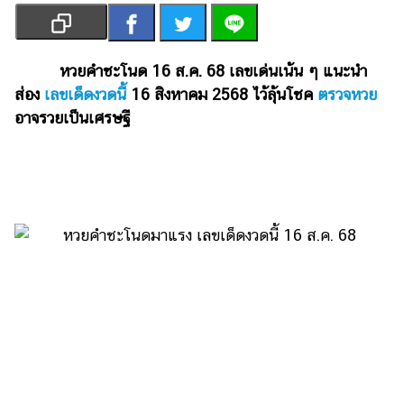
เงิน
การ
ศึกษา
หวยคำชะโนด 16 ส.ค. 68 เลขเด่นเน้น ๆ แนะนำ
ส่อง
เลขเด็ดงวดนี้
16 สิงหาคม 2568 ไว้ลุ้นโชค
ตรวจหวย
บันเทิง
อาจรวยเป็นเศรษฐี
รูปภาพ
ดู
หนัง
Music
Station
ละคร
บันเทิง
เกาหลี
ไลฟ์