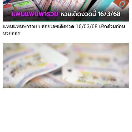
แพนแพนพารวย ปล่อยเลขเด็ดงวด 16/03/68 เช็กด่วนก่อน
หวยออก
หวยแพนแพนพารวย ชุดเลขแม่น ๆ งวด 1/6/68