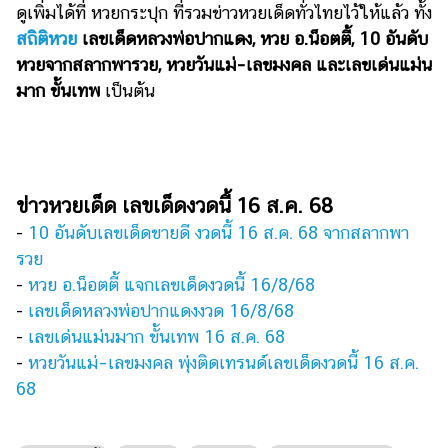
ดูเพิ่มได้ที่ หวยกระปุก ที่รวมข่าวหวยเด็ดทั่วไทยไว้ให้แล้ว ทั้ง
แต่งงาน
สถิติหวย
เลขเด็ดหลวงพ่อปากแดง, หวย อ.น็อตตี้, 10 อันดับ
แม่
หวยจากสลากพารวย, หวยวันแม่–เลขมงคล และเลขเด่นแม่น
และ
มาก ขั้นเทพ
เป็นต้น
เด็ก
สัตว์
เลี้ยง
Infographic
ข่าวหวยเด็ด เลขเด็ดงวดนี้ 16 ส.ค. 68
-
10 อันดับเลขเด็ดขายดี งวดนี้ 16 ส.ค. 68 จากสลากพา
บริการ
รวย
-
หวย อ.น็อตตี้ แจกเลขเด็ดงวดนี้ 16/8/68
แอปฯ
-
เลขเด็ดหลวงพ่อปากแดงงวด 16/8/68
กระปุก
-
เลขเด่นแม่นมาก ขั้นเทพ 16 ส.ค. 68
คอร์ส
-
หวยวันแม่–เลขมงคล พุ่งติดเทรนด์เลขเด็ดงวดนี้ 16 ส.ค.
ออนไลน์
68
เรียน
เลข