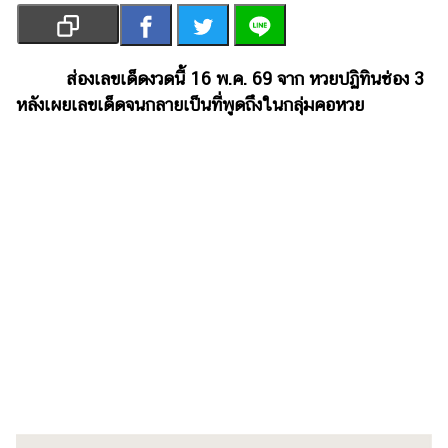
เงิน
การ
ศึกษา
ส่องเลขเด็ดงวดนี้ 16 พ.ค. 69 จาก หวยปฏิทินช่อง 3
หลังเผยเลขเด็ดจนกลายเป็นที่พูดถึงในกลุ่มคอหวย
บันเทิง
รูปภาพ
ดู
หนัง
Music
Station
ละคร
บันเทิง
เกาหลี
ไลฟ์