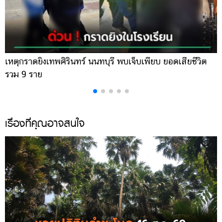
ออนไลน์
ติดต่อ
โฆษณา
แจ้ง
เหตุกราดยิงเทพศิรินทร์ นนทบุรี พบเจ็บเพียบ ยอดเสียชีวิต
พ
ปัญหา
รวม 9 ราย
ค
ร่วม
งาน
กับ
เรา
เรื่องที่คุณอาจสนใจ