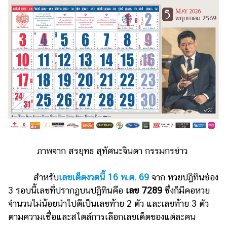
ไตล์
ดูด
วง
ผู้
หญิง
ผู้ชาย
สุขภาพ
ท่อง
เที่ยว
ภาพจาก สรยุทธ สุทัศนะจินดา กรรมกรข่าว
สูตร
อาหาร
สำหรับ
เลขเด็ดงวดนี้ 16 พ.ค. 69
จาก หวยปฏิทินช่อง
ง่ายๆ
3 รอบนี้เลขที่ปรากฏบนปฏิทินคือ
เลข 7289
ซึ่งก็มีคอหวย
ช้อป
จำนวนไม่น้อยนำไปตีเป็นเลขท้าย 2 ตัว และเลขท้าย 3 ตัว
ปิ้ง
ตามความเชื่อและสไตล์การเลือกเลขเด็ดของแต่ละคน