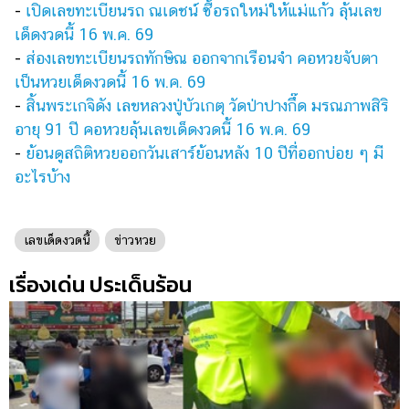
-
เปิดเลขทะเบียนรถ ณเดชน์ ซื้อรถใหม่ให้แม่แก้ว ลุ้นเลข
แต่งงาน
เด็ดงวดนี้ 16 พ.ค. 69
แม่
-
ส่องเลขทะเบียนรถทักษิณ ออกจากเรือนจำ คอหวยจับตา
และ
เป็นหวยเด็ดงวดนี้ 16 พ.ค. 69
เด็ก
-
สิ้นพระเกจิดัง เลขหลวงปู่บัวเกตุ วัดป่าปางกึ๊ด มรณภาพสิริ
สัตว์
อายุ 91 ปี คอหวยลุ้นเลขเด็ดงวดนี้ 16 พ.ค. 69
เลี้ยง
-
ย้อนดูสถิติหวยออกวันเสาร์ย้อนหลัง 10 ปีที่ออกบ่อย ๆ มี
อะไรบ้าง
Infographic
บริการ
เลขเด็ดงวดนี้
ข่าวหวย
แอปฯ
เรื่องเด่น ประเด็นร้อน
กระปุก
คอร์ส
ออนไลน์
เรียน
เลข