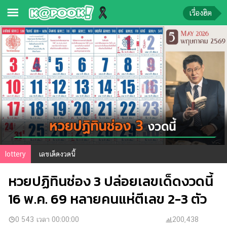
เรื่องฮิต
ข่าว-
ความ
รู้
ข่าว
ข่าว
บันเทิง
ตรวจ
lottery
เลขเด็ดงวดนี้
หวย
หวยปฏิทินช่อง 3 ปล่อยเลขเด็ดงวดนี้
ผล
บอล
16 พ.ค. 69 หลายคนแห่ตีเลข 2-3 ตัว
สด
การ
0 543 เวลา 00:00:00
200,438