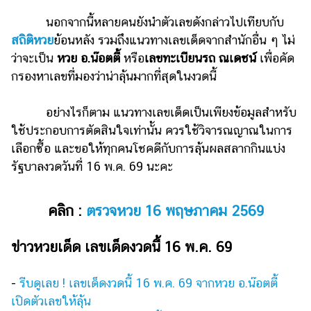
รถยนต์
นอกจากนี้หลายคนยังนำตัวเลขดังกล่าวไปเทียบกับ
สถิติหวย
ย้อนหลัง รวมถึงแนวทางเลขเด็ดจากสำนักอื่น ๆ ไม่
บ้าน
ว่าจะเป็น
หวย อ.น๊อตตี้
หรือ
เลขทะเบียนรถ ณเดชน์
เพื่อคัด
และ
กรองหาเลขที่มองว่าน่าลุ้นมากที่สุดในงวดนี้
การ
ตกแต่ง
อย่างไรก็ตาม แนวทางเลขเด็ดเป็นเพียงข้อมูลสำหรับ
มือ
ใช้ประกอบการตัดสินใจเท่านั้น ควรใช้วิจารณญาณในการ
ถือ
เลือกซื้อ และขอให้ทุกคนโชคดีกับการลุ้นผลสลากกินแบ่ง
ราคา
รัฐบาลงวดวันที่ 16 พ.ค. 69 นะคะ
ทอง
ราคา
คลิก :
ตรวจหวย 16 พฤษภาคม 2569
น้ำมัน
ข่าวหวยเด็ด เลขเด็ดงวดนี้ 16 พ.ค. 69
วา
ไร
-
รีบดูเลย ! เลขเด็ดงวดนี้ 16 พ.ค. 69 จากหวย อ.น๊อตตี้
ตี้
เปิดตัวเลขให้ลุ้น