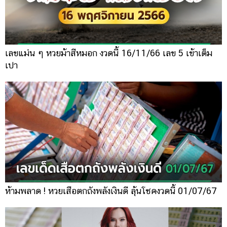
เลขแม่น ๆ หวยม้าสีหมอก งวดนี้ 16/11/66 เลข 5 เข้าเต็ม
เปา
ห้ามพลาด ! หวยเสือตกถังพลังเงินดี ลุ้นโชคงวดนี้ 01/07/67