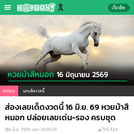
เรื่องฮิต
ข่าว-
ความ
รู้
ข่าว
ข่าว
บันเทิง
ตรวจ
lottery
เลขเด็ดงวดนี้
หวย
ส่องเลขเด็ดงวดนี้ 16 มิ.ย. 69 หวยม้าสี
ผล
บอล
หมอก ปล่อยเลขเด่น-รอง ครบชุด
สด
การ
6 มิ.ย. 2569 เวลา 16:05:29
793,424