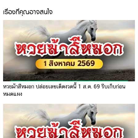
เรื่องที่คุณอาจสนใจ
หวยม้าสีหมอก ปล่อยเลขเด็ดงวดนี้ 1 ส.ค. 69 รีบเก็บก่อน
หมดแผง