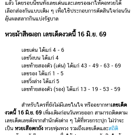
แล้ว โดยรอบนี้ขนทั้งเลขเด่นและเลขรองมาให้คอหวยได้
รถยนต์
เลือกส่องกันแบบเต็ม ๆ เพื่อใช้ประกอบการตัดสินใจก่อนวัน
ลุ้นผลสลากกินแบ่งรัฐบาล
บ้าน
และ
การ
หวยม้าสีหมอก เลขเด็ดงวดนี้ 16 มิ.ย. 69
ตกแต่ง
เลขเด่น ได้แก่ 4 - 6
มือ
เลขวิ่งบน ได้แก่ 4
ถือ
เลขท้ายสองตัว (เด่น) ได้แก่ 43 - 49 - 63 - 69
ราคา
เลขรอง ได้แก่ 1 - 5
ทอง
เลขวิ่งล่าง ได้แก่ 5
ราคา
เลขท้ายสองตัว (รอง) ได้แก่ 13 - 19 - 53 - 59
น้ำมัน
สำหรับใครที่ยังไม่มีเลขในใจ หรืออยากหา
เลขเด็ด
วา
งวดนี้ 16 มิ.ย. 69
เพิ่มเติมก่อนวันหวยออก สามารถติดตาม
ไร
เลขเด็ดเลขดังจากสำนักดังต่าง ๆ ได้ที่หวยกระปุก ไม่ว่าจะ
ตี้
เป็น
หวยเสือตกถัง
หวยพุ่มพวง รวมถึงเลขเด็ดและ
สถิติ